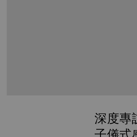
深度專
子儀式