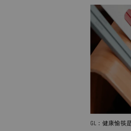
GL：
健康愉筷