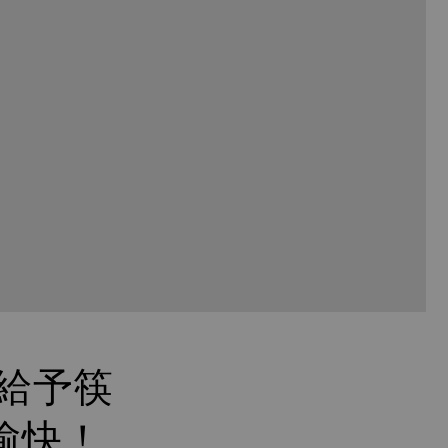
給予筷
愉快！