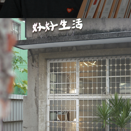
健康愉筷，從筷子開始，往健康生活出發。
傳產轉型為二代新品牌《健康愉筷》，不僅賦予筷子儀式感
注重筷子的功能和實用性，《健康愉筷》不僅是一個品牌，
努力和創新，讓更多人認識《健康愉筷》，體驗健康、環保