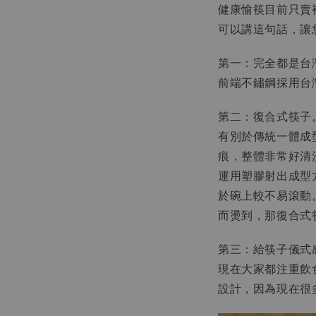
健康愉筷目前只賣
可以講這句話，讓
第一：完全都是台
前端不鏽鋼採用台灣
第二：復合式筷子
有別於傳統一體成
痕，整體非常好清
運用塑膠射出成型
於碗上較不易滾動
而燙到，那復合式
第三：給筷子儀式
現在大家都注重飲
設計，因為現在很