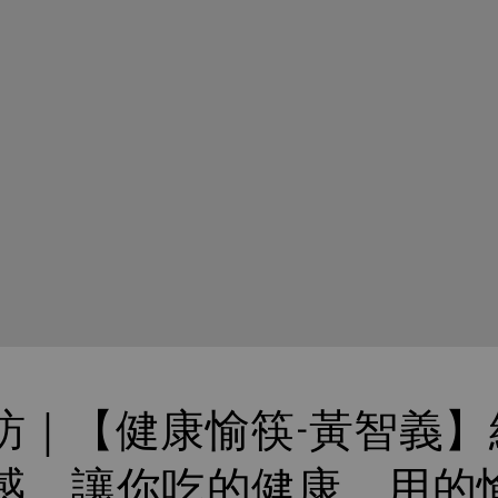
訪｜【健康愉筷-黃智義】
感，讓你吃的健康，用的