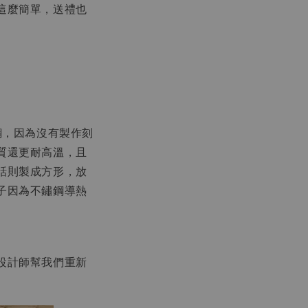
這麼簡單，送禮也
鋼，因為沒有製作刻
質還更耐高溫，且
話則製成方形，放
子因為不鏽鋼導熱
設計師幫我們重新