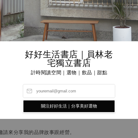
好好生活書店｜員林老
宅獨立書店
計時閱讀空間｜選物｜飲品｜甜點
下簡稱GL）：
首先請你稍微自我介紹一下自己
理人智義，目前負責品牌的總體管銷、行銷企劃、洽談通路、
關注好好生活｜分享美好選物
階段因為我覺得每個環節都需要接觸到，才能知道哪個環節有
邀請來分享我的品牌故事跟經營。