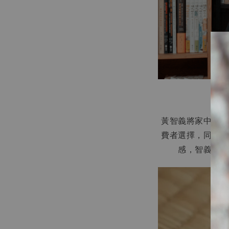
黃智義將家中塑膠
費者選擇，同時更
感，智義透過