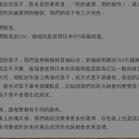
複合式筷子，取名是想要表達：「吃的健康，用的愉快！」就
您吃的健康用的愉快。
我們的筷子有三大特色：
灣製造。
製造的304，後端則是採用日本SPS高級樹脂。
。
型的筷子，我們是將兩種材質做結合，前端採用圓頭304不鏽
洗且不卡菌，後端會使用日本的高級樹脂是因為它比一般的材
方式，相較於市面上烤漆式筷子，此方式更不易褪色，形狀的
。復合式筷子還有個優點是，比如說我們在吃火鍋會怕整雙筷
筷子便不會發生此狀況。
感，讓每雙都有不同的顏色。
食上的儀式感，我們就給消費者更多的選擇，在包裝上也是請
多消費者對於美的產品或漂亮包裝都會拿來送禮。