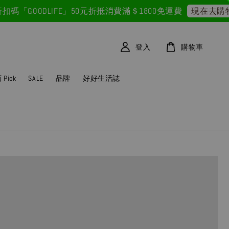
ODLIFE」50元折抵
消費滿＄1800免運費
首
現在去購物！
登入
購物車
Pick
SALE
品牌
好好生活誌