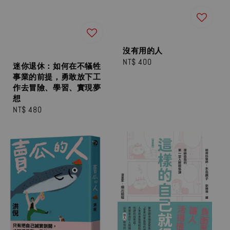
沒有用的人
Regular
NT$ 400
迷你退休：如何在不犠牲
price
事業的前提，勇敢放下工
作去冒險、學習、實現夢
想
Regular
NT$ 480
price