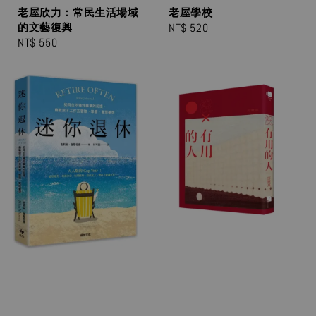
老屋欣力：常民生活場域
老屋學校
的文藝復興
Regular
NT$ 520
Regular
NT$ 550
price
price