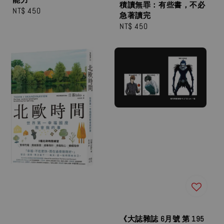
積讀無罪：有些書，不必
Regular
NT$ 450
急著讀完
price
Regular
NT$ 450
price
《大誌雜誌 6月號 第 195