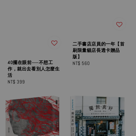
二手書店店員的一年【首
刷限量貓店長透卡贈品
版】
40擺在眼前──不想工
Regular
NT$ 560
作，就出去看別人怎麼生
price
活
Regular
NT$ 399
price