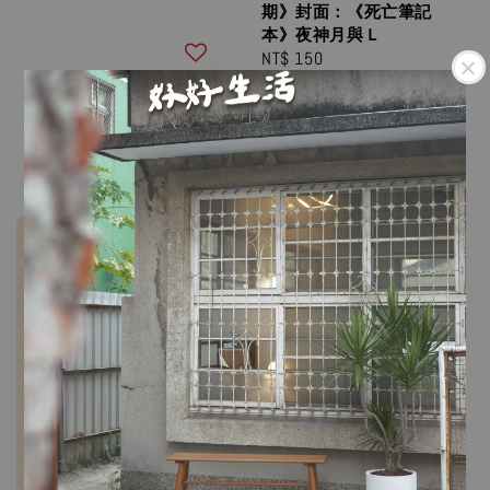
期》封面：《死亡筆記
本》夜神月與Ｌ
Regular
NT$ 150
price
北歐時間：世界第一幸福
國度教會我的事
Regular
NT$ 398
price