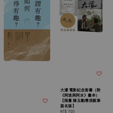
大濛 電影紀念套書（附
《阿迷與阿水》畫本）
【限量 陳玉勳導演親筆
簽名版】
Regular
NT$ 700