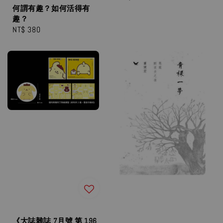
price
何謂有趣？如何活得有
趣？
Regular
NT$ 380
price
《大誌雜誌 7月號 第 196