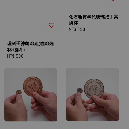
化石地質年代玻璃把手高
燒杯
Regular
NT$ 590
price
理科手沖咖啡組(咖啡燒
杯+漏斗)
Regular
NT$ 990
price