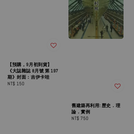
【預購，9月初到貨】
《大誌雜誌 8月號 第 197
期》封面：吉伊卡哇
Regular
NT$ 150
price
舊建築再利用: 歷史．理
論．實例
Regular
NT$ 750
price