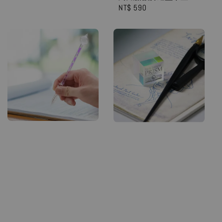
Regular
NT$ 590
price