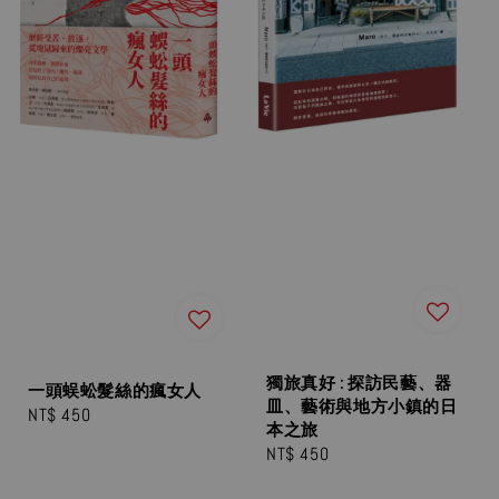
獨旅真好 : 探訪民藝、器
一頭蜈蚣髮絲的瘋女人
皿、藝術與地方小鎮的日
Regular
NT$ 450
本之旅
price
Regular
NT$ 450
price