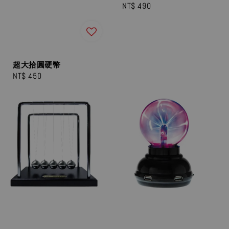
Regular
NT$ 490
price
超大拾圓硬幣
Regular
NT$ 450
price