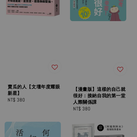
賣瓜的人【文壇年度耀眼
【漫畫版】這樣的自己就
新星】
很好：接納自我的第一堂
Regular
NT$ 380
人際關係課
price
Regular
NT$ 380
price