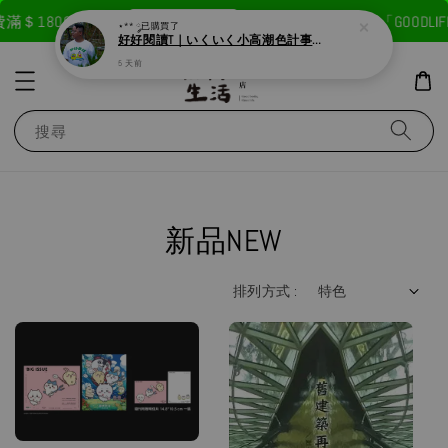
現在去購物！
1800免運費
首次註冊輸入折扣碼「GOODLIFE」5
⋆** ༘
已購買了
好好閱讀T｜いくいく小高潮色計事務所X好好生活書店聯名款
5 天前
搜尋
新品NEW
排列方式 :