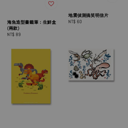
地震偵測搞笑明信片
Regular
NT$ 60
海魚造型書籤筆：生鮮盒
price
(兩款)
Regular
NT$ 89
price