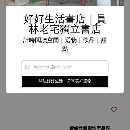
好好生活書店｜員
林老宅獨立書店
計時閱讀空間｜選物｜飲品｜甜
點
《臺灣漫遊錄》英文版
Taiwan Travelogue
關注好好生活｜分享美好選物
Regular
NT$ 630
price
鑄鐵骷髏腳造型筆座