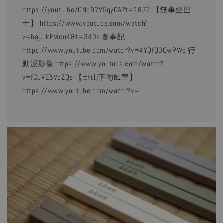
https://youtu.be/CNp97V5qyDA?t=1872 【無事坐巴
士】 https://www.youtube.com/watch?
v=bajJlkFMcu4&t=340s 創事記
https://www.youtube.com/watch?v=4YQfQ0QwPWc 行
動派影像 https://www.youtube.com/watch?
v=fCuVE5VcZQs 【卦山下的風華】
https://www.youtube.com/watch?v=