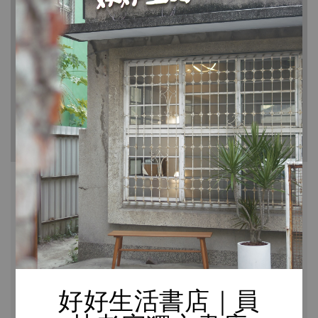
深度專訪｜每一塊皂的呈現都是獨一無
二的，就像我們的生活一樣，每一個經
歷都是最特別的。【SU VIDA私生活-
Su&V.】
MAR 13, 24
好好生活書店-店長-曹竣瑋
SU VIDA私生活主理人，Su&V.，將生活美好的每一
好好生活書店｜員
刻、每一段情感，以及每個瞬間的感知，注入在一