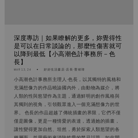
深度專訪｜如果瞭解的更多，妳覺得性
是可以在日常談論的，那麼性傷害就可
以降到最低【小高潮色計事務所－色
長】
MAR 13, 24
好好生活書店-店長-曹竣瑋
小高潮色計事務所主理人-色長，以其獨特的風格和
充滿想像力的作品曉諭國內外，由動物為媒介，將
人類的性與慾望作為主題，通過鮮明的創作風格與
其獨到的視角，引領觀眾進入一個充滿想像力的世
界。 色長的作品超越了傳統插畫的界限，它們不僅
僅是圖像，更是一種情愛的表達，透過她的插畫，
讓性變得更加自然、坦然，勇於探索人類慾望的各
種層面，並用藝術來消除性愛的禁忌話題。如此開