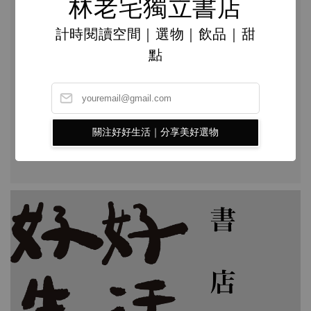
林老宅獨立書店
顆顆獨一無二的手工皂中。她們相信，手工皂不僅
僅是清潔產品，更承載著生活哲學、環保和可持續
計時閱讀空間｜選物｜飲品｜甜
生活的信念。 讓我們一同啟程，踏上這趟充滿香氣
點
和靈感的旅程，探索SU VIDA所帶來的美好，並深入
了解 Su&V. 的創造力和對生活的熱情。 Good Life(以
下簡稱為GL)：請您們先做個簡單的自我介紹，以及
SU VIDA。 Su：我們是SU VIDA私生活的主理人，我是
關注好好生活｜分享美好選物
Su，她是V.。我們是以手打冷製皂為