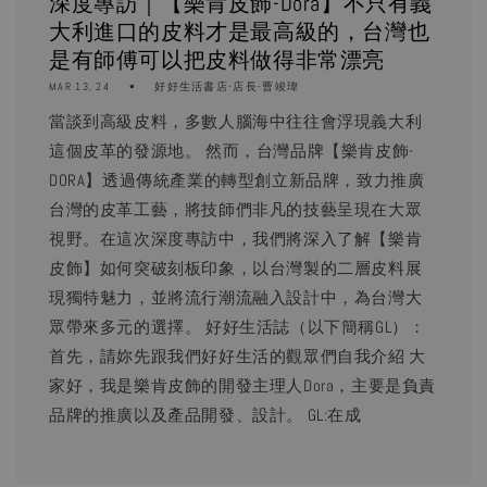
深度專訪｜【樂肯皮飾-Dora】不只有義
大利進口的皮料才是最高級的，台灣也
是有師傅可以把皮料做得非常漂亮
MAR 13, 24
好好生活書店-店長-曹竣瑋
當談到高級皮料，多數人腦海中往往會浮現義大利
這個皮革的發源地。 然而，台灣品牌【樂肯皮飾-
DORA】透過傳統產業的轉型創立新品牌，致力推廣
台灣的皮革工藝，將技師們非凡的技藝呈現在大眾
視野。在這次深度專訪中，我們將深入了解【樂肯
皮飾】如何突破刻板印象，以台灣製的二層皮料展
現獨特魅力，並將流行潮流融入設計中，為台灣大
眾帶來多元的選擇。 好好生活誌（以下簡稱GL）：
首先，請妳先跟我們好好生活的觀眾們自我介紹 大
家好，我是樂肯皮飾的開發主理人Dora，主要是負責
品牌的推廣以及產品開發、設計。 GL:在成