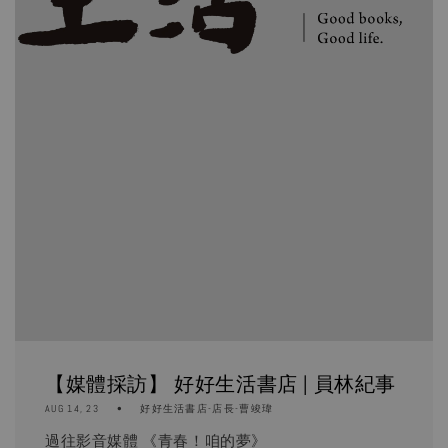
【媒體採訪】 好好生活書店 | 員林紀事
AUG 14, 23
好好生活書店-店長-曹竣瑋
過往影音媒體 《青春！咱的夢》