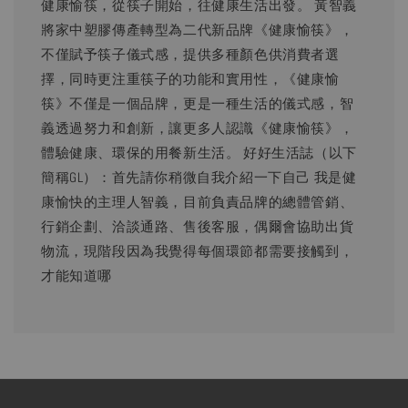
健康愉筷，從筷子開始，往健康生活出發。 黃智義
將家中塑膠傳產轉型為二代新品牌《健康愉筷》，
不僅賦予筷子儀式感，提供多種顏色供消費者選
擇，同時更注重筷子的功能和實用性，《健康愉
筷》不僅是一個品牌，更是一種生活的儀式感，智
義透過努力和創新，讓更多人認識《健康愉筷》，
體驗健康、環保的用餐新生活。 好好生活誌（以下
簡稱GL）：首先請你稍微自我介紹一下自己 我是健
康愉快的主理人智義，目前負責品牌的總體管銷、
行銷企劃、洽談通路、售後客服，偶爾會協助出貨
物流，現階段因為我覺得每個環節都需要接觸到，
才能知道哪