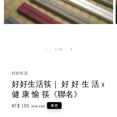
1
/
10
好好生活
好好生活筷｜ 好 好 生 活 x
健 康 愉 筷《聯名》
Sale
NT$ 100
Regular
優惠
NT$ 280
price
price