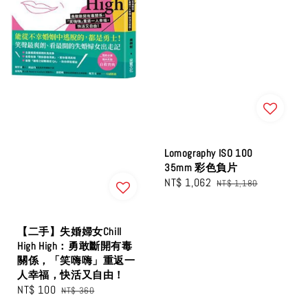
Lomography ISO 100
35mm 彩色負片
Sale
NT$ 1,062
Regular
NT$ 1,180
price
price
【二手】失婚婦女Chill
High High：勇敢斷開有毒
關係，「笑嗨嗨」重返一
人幸福，快活又自由！
Sale
NT$ 100
Regular
NT$ 360
price
price