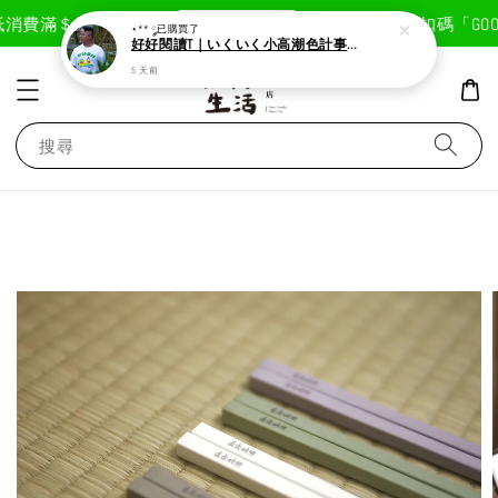
現在去購物！
消費滿＄1800免運費
首次註冊輸入折扣碼「GOODL
⋆** ༘
已購買了
好好閱讀T｜いくいく小高潮色計事務所X好好生活書店聯名款
5 天前
搜尋