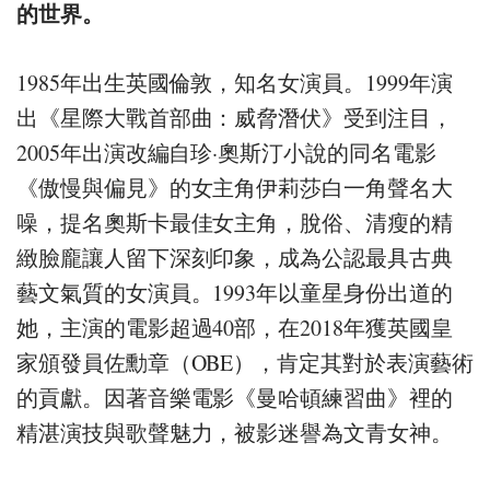
的世界。
1985年出生英國倫敦，知名女演員。1999年演
出《星際大戰首部曲：威脅潛伏》受到注目，
2005年出演改編自珍·奧斯汀小說的同名電影
《傲慢與偏見》的女主角伊莉莎白一角聲名大
噪，提名奧斯卡最佳女主角，脫俗、清瘦的精
緻臉龐讓人留下深刻印象，成為公認最具古典
藝文氣質的女演員。1993年以童星身份出道的
她，主演的電影超過40部，在2018年獲英國皇
家頒發員佐勳章（OBE），肯定其對於表演藝術
的貢獻。因著音樂電影《曼哈頓練習曲》裡的
精湛演技與歌聲魅力，被影迷譽為文青女神。