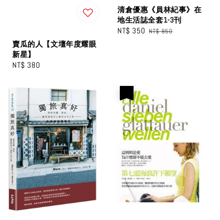
清倉優惠《員林紀事》在
地生活誌全套1-3刊
Sale
NT$ 350
Regular
NT$ 850
price
price
賣瓜的人【文壇年度耀眼
新星】
Regular
NT$ 380
price
優惠