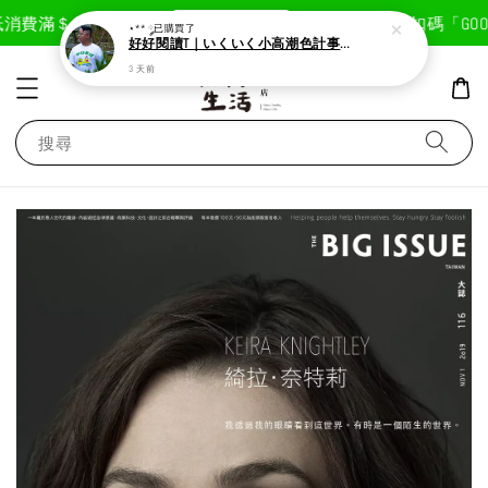
現在去購物！
消費滿＄1800免運費
首次註冊輸入折扣碼「GOODL
⋆** ༘
已購買了
好好閱讀T｜いくいく小高潮色計事務所X好好生活書店聯名款
3 天前
搜尋