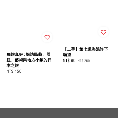
【二手】第七道海浪許下
獨旅真好 : 探訪民藝、器
願望
皿、藝術與地方小鎮的日
Sale
NT$ 60
Regular
NT$ 250
本之旅
price
price
Regular
NT$ 450
price