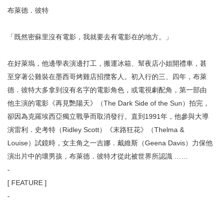
布萊德．彼特
「既然密蘇里沒有電影，我就要去有電影在的地方。」
在好萊塢，他邊學表演邊打工，搬運冰箱、幫夜店小姐開禮
車，甚
至穿著公雞裝在墨西哥烤雞店招攬客人。初入行的三
、四年，布萊
德．彼特大多拿到沒有名字的電影角色，或電
視劇配角，第一部由
他主演的電影《再見艷陽天》（The
Dark Side of the Sun）拍完，
卻因為克羅埃西亞獨立戰爭而取消發行。直
到1991年，他參與大導
演雷利．史考特（Ridley
Scott）《末路狂花》（Thelma &
Louise）試鏡時，女主角之一吉娜．戴維斯（Gee
na Davis）力保他
演出片中的壞男孩，布萊德．彼特才從
此被世界所認識 ……
-
[ FEATURE ]
-