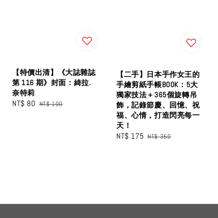
【特價出清】《大誌雜誌
【二手】日本手作女王的
第 116 期》封面：綺拉.
手繪剪紙手帳BOOK：5大
奈特莉
獨家技法＋365個旋轉吊
Sale
NT$ 80
Regular
NT$ 100
飾，記錄節慶、回憶、祝
price
price
福、心情，打造閃亮每一
天！
Sale
NT$ 175
Regular
NT$ 350
price
price