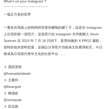
What’s on your Instagram ?
￣￣￣￣￣￣￣￣￣￣￣￣￣
一個正方形的世界
一隻坐在馬路上的狗狗與穿著夾腳拖的腳丫子，這是在 Instagram
上出現的第一張照片。這張照片由 Instagram 共同創辦人 Kevin
Systrom 在 2010 年 7 月 16 日拍下，套用內建的 X-PRO2 濾鏡，
當時的他未曾料想過，這個以分享照片功能為主的應
用程式，今日
會成為引領當代青年文化的社群平台 ……
Ｘ 濱田英明
@hamadahideaki
Ｘ 王耀邦
@bluergrid
Ｘ 陳德政
@sonicpulp
Ｘ 莊志維