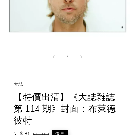
1
/
1
大誌
【特價出清】《大誌雜誌
第 114 期》封面：布萊德
彼特
Sale
NT$ 80
Regular
優惠
NT$ 100