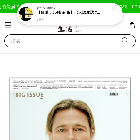
現在去購物！
消費滿＄1800免運費
首次註冊輸入折扣碼「GOODL
許***
已購買了
【預購，8月初到貨】《大誌雜誌 7月號 第 196 期》封面：布丁狗
3 天前
搜尋