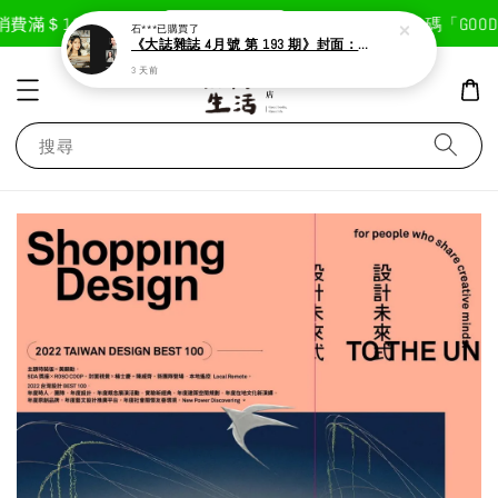
現在去購物！
費滿＄1800免運費
首次註冊輸入折扣碼「GOODLI
石***
已購買了
《大誌雜誌 4月號 第 193 期》封面：Solar 頌樂
3 天前
搜尋