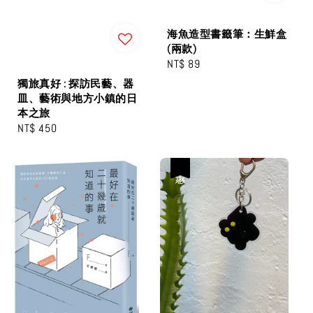
海魚造型書籤筆：生鮮盒
(兩款)
Regular
NT$ 89
price
獨旅真好 : 探訪民藝、器
皿、藝術與地方小鎮的日
本之旅
Regular
NT$ 450
price
優惠