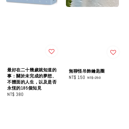
最好在二十幾歲就知道的
無聊怪吊飾鑰匙圈
事：關於未完成的夢想、
Sale
NT$ 150
Regular
NT$ 250
不體面的人生，以及是否
price
price
永恆的185個知見
Regular
NT$ 380
price