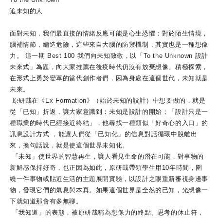
追未知的人
面對未知，我們最直接的情緒反應可能是心生恐懼：對於陌生情境，
腦補情節，編造危險，這些來自大腦的防禦機制，其實也是一種想像
力。 這一期 Best 100 我們向未知致敬，以「To the Unknown 設計
未來式」為題，向大家推薦在後疫時代仍沒有放棄想像、積極探索，
在形式上勇於變革的當代創作者們，因為身處在這個世代，未知就是
未來。
原研哉在《Ex-Formation》（始於未知的設計）中想要做的，就是
從「已知」折返，讓大家意識到：未知是設計的開始；「設計只是一
種職業的時代已經接近終結」，他尋找一種類似「好奇心的入口」的
訊息設計方式 ，能讓人們從「已知化」的信息對話循環中脫離出
來，換句話說，就是使這個世界未知化。
「未知」使世界的智慧再生，讓人看見生命的潛在可能，對事物的
新鮮感保持好奇，也正因為如此，原研哉帶領學生用10年時間，圍
繞一件事物或貼近生活的主題展開實驗，以設計之眼重新審視身邊事
物，發現它們的氣息與本真。如果這個世界是全然的已知，光想像一
下就知道那會有多無聊。
「我知道」的表態，被原研哉稱為想像力的終點、思考的休止符，