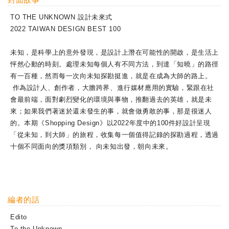
TO THE UNKNOWN 設計未來式
2022 TAIWAN DESIGN BEST 100
未知，是科學上的意外發現，是設計上潛在可能性的開啟，是生活上
怦然心動的時刻。處理未知每個人有不同方法，到達「知曉」的路徑
有一百種，然而每一次向未知探勘挺進，就是在成為大師的路上。
作為設計人、創作者，大膽跨界、進行媒材應用的實驗，緊跟在社
會最前端，面對劇烈變化的環境與事物，推翻過去的英雄，就是未
來；如果我們著迷於還未發生的事，就會做勇敢的事，那是很迷人
的。本期《Shopping Design》以2022年度中的100件好設計呈現
「從未知，到大師」的旅程，收集每一個值得記錄的探勘過程，透過
十個不同面向的獎項類別， 向未知出發，朝向未來。
編者的話
Edito
To the Unknown