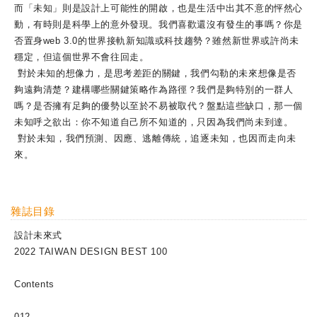
而「未知」則是設計上可能性的開啟，也是生活中出其不意的怦然心
動，有時則是科學上的意外發現。我們喜歡還沒有發生的事嗎？你是
否置身web 3.0的世界接軌新知識或科技趨勢？雖然新世界或許尚未
穩定，但這個世界不會往回走。
對於未知的想像力，是思考差距的關鍵，我們勾勒的未來想像是否
夠遠夠清楚？建構哪些關鍵策略作為路徑？我們是夠特別的一群人
嗎？是否擁有足夠的優勢以至於不易被取代？盤點這些缺口，那一個
未知呼之欲出：你不知道自己所不知道的，只因為我們尚未到達。
對於未知，我們預測、因應、逃離傳統，追逐未知，也因而走向未
來。
雜誌目錄
設計未來式
2022 TAIWAN DESIGN BEST 100
Contents
012