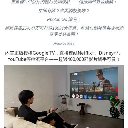
重量僅1.72公斤的輕巧便攜設計——隨身攜帶影音娛樂！
空間有限？畫面調校複雜？
Photon Go 讓您：
距離僅需25公分即可打造100吋大螢幕。智慧自動校準每次都能
享受美好畫面！
Photon Go 讓您：
內置正版授權Google TV，直接連結Netflix*、Disney+*、
YouTube等串流平台——超過400,000部影片觸手可及！