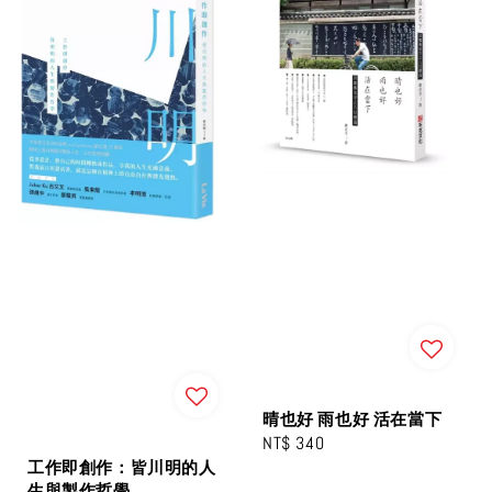
晴也好 雨也好 活在當下
Regular
NT$ 340
工作即創作：皆川明的人
price
生與製作哲學