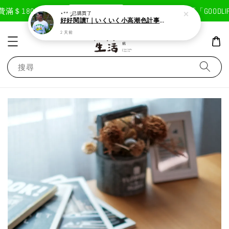
現在去購物！
1800免運費
首次註冊輸入折扣碼「GOODLIFE」
⋆** ༘
已購買了
好好閱讀T｜いくいく小高潮色計事務所X好好生活書店聯名款
2 天前
搜尋