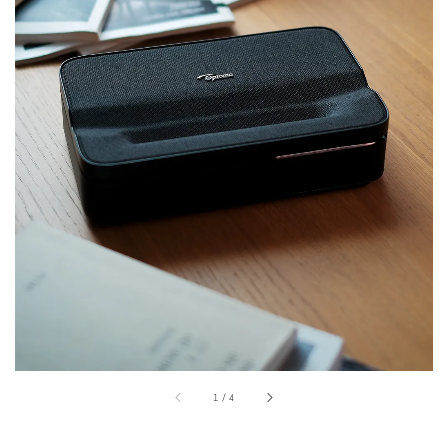
1
/
4