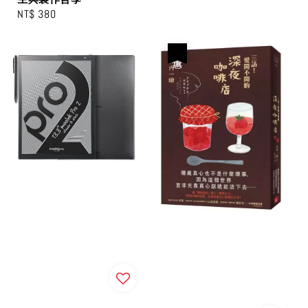
Regular
NT$ 380
price
優惠