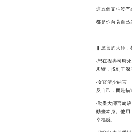
這五個支柱沒有
都是你向著自己生
▍厲害的大師，都有 
‧想在捏壽司時
步驟，找到了深
‧女官清少納言
及自己，而是描
‧動畫大師宮崎
動畫本身。他用
幸福感。