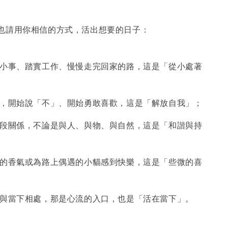
也請用你相信的方式，活出想要的日子：
件小事、踏實工作、慢慢走完回家的路，這是「從小處著
好，開始說「不」、開始勇敢喜歡，這是「解放自我」；
一段關係，不論是與人、與物、與自然，這是「和諧與持
啡的香氣或為路上偶遇的小貓感到快樂，這是「些微的喜
只與當下相處，那是心流的入口，也是「活在當下」。