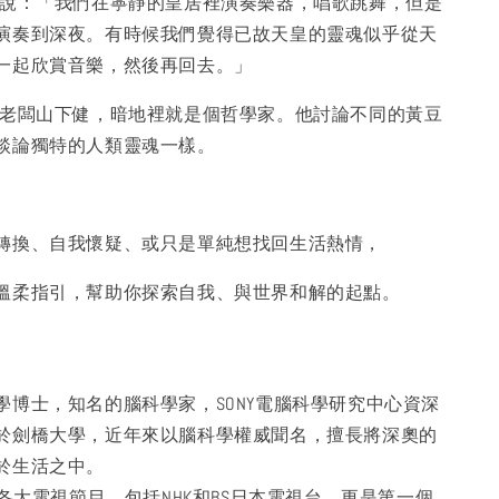
樹說：「我們在寧靜的皇居裡演奏樂器，唱歌跳舞，但是
演奏到深夜。有時候我們覺得已故天皇的靈魂似乎從天
一起欣賞音樂，然後再回去。」
的老闆山下健，暗地裡就是個哲學家。他討論不同的黃豆
談論獨特的人類靈魂一樣。
轉換、自我懷疑、或只是單純想找回生活熱情，
溫柔指引，幫助你探索自我、與世界和解的起點。
學博士，知名的腦科學家，SONY電腦科學研究中心資深
於劍橋大學，近年來以腦科學權威聞名，擅長將深奧的
於生活之中。
加各大電視節目，包括NHK和BS日本電視台，更是第一個