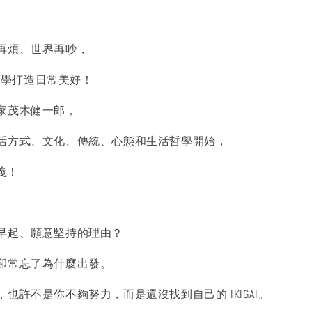
再煩、世界再吵，
I禪學打造日常美好！
家茂木健一郎，
活方式、文化、傳統、心態和生活哲學開始，
真義！
早起、願意堅持的理由？
卻常忘了為什麼出發。
也許不是你不夠努力，而是還沒找到自己的 IKIGAI。