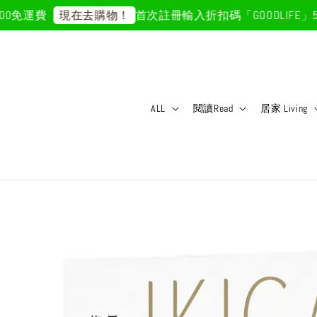
免運費
首次註冊輸入折扣碼「GOODLIFE」50
現在去購物！
ALL
閱讀Read
居家 Living