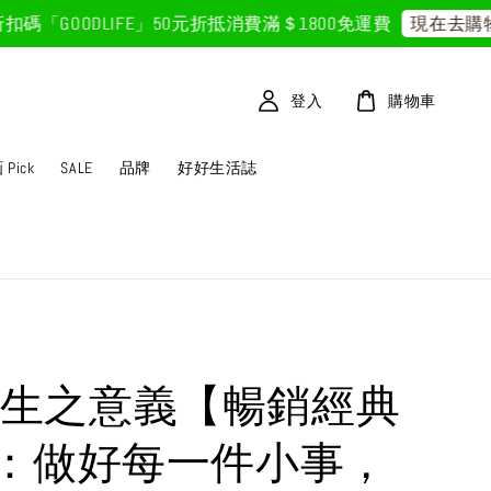
GOODLIFE」50元折抵
消費滿＄1800免運費
現在去購物！
登入
購物車
Pick
SALE
品牌
好好生活誌
GAI生之意義【暢銷經典
：做好每一件小事，