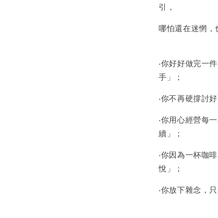
引，
哪怕還在迷惘，
‧你好好做完一
手」；
‧你不再硬撐討
‧你用心經營每
續」；
‧你因為一杯咖
悅」；
‧你放下雜念，