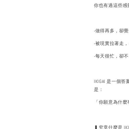
你也有過這些感
‧做得再多，卻
‧被現實拉著走
‧每天很忙，卻
IKIGAI 是
是：
「你願意為什麼
▍究竟什麼是 IKI