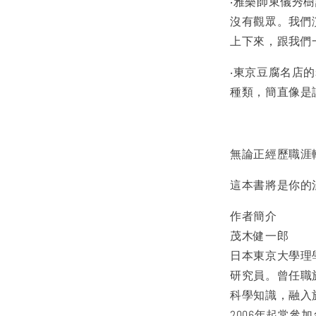
‧雅樂師東儀秀
沒有觀眾。我們
上下來，跟我們
‧東京豆腐名店
種類，簡直像是
無論正經歷職涯
這本書將是你的
作者簡介
茂木健一郎
日本東京大學理
研究員。曾任職
科學知識，融入
2006年起常參