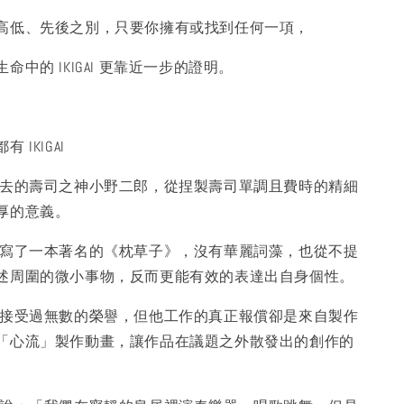
高低、先後之別，只要你擁有或找到任何一項，
命中的 IKIGAI 更靠近一步的證明。
IKIGAI
死去的壽司之神小野二郎，從捏製壽司單調且費時的精細
厚的意義。
，寫了一本著名的《枕草子》，沒有華麗詞藻，也從不提
述周圍的微小事物，反而更能有效的表達出自身個性。
駿接受過無數的榮譽，但他工作的真正報償卻是來自製作
「心流」製作動畫，讓作品在議題之外散發出的創作的