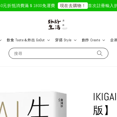
元折抵
消費滿＄1800免運費
首次註冊輸入折扣碼「
現在去購物！
飲食 Taste＆外出 GoOut
穿搭 Style
創作 Create
企画 
搜尋
IKI
版】