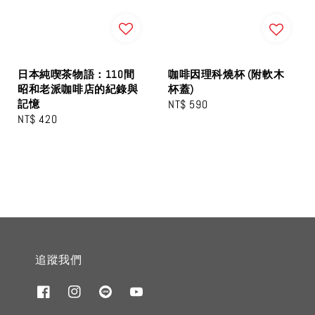
日本純喫茶物語：110間
咖啡因理科燒杯 (附軟木
昭和老派咖啡店的紀錄與
杯蓋)
記憶
Regular
NT$ 590
Regular
NT$ 420
price
price
追蹤我們