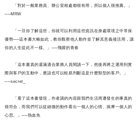
「對於一般業務員、辦公室相處都很有用，所以個人很推薦。」
──MRW
「一旦你了解這些，你就可以利用這些資訊在身處環境之中常保
優勢──這本書大略如此，教你觀察他人動作並了解其意義後活用，讓
你的人生從此不一樣。」──飛躍的青春
「這本書真的還滿適合業務人員閱讀一下，然後再將之運用到實
際與客戶的互動中，應該也可以較易判斷這是什麼類型的客戶。」
──secret_
「看了這本書發現，作者講的內容跟我們生活周遭發生的事真的
很符合，而我們可以從細微的動作看出一個人的心情、揣摩一個人的
心思。」──熱血魚