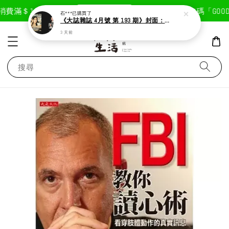
現在去購物！
費滿＄1800免運費
首次註冊輸入折扣碼「GOODLI
石***
已購買了
《大誌雜誌 4月號 第 193 期》封面：Solar 頌樂
3 天前
搜尋