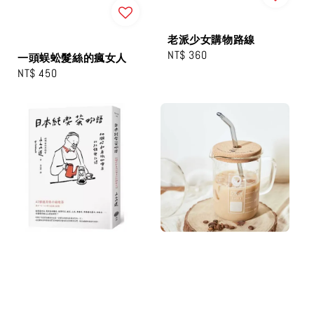
老派少女購物路線
Regular
NT$ 360
一頭蜈蚣髮絲的瘋女人
price
Regular
NT$ 450
price