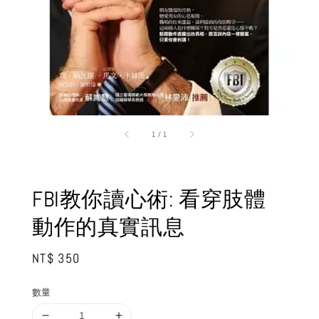
1
/
1
FBI教你讀心術: 看穿肢體
動作的真實訊息
Regular
NT$ 350
price
數量