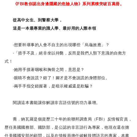
《FBI教你認出身邊隱藏的危險人物》系列累積突破百萬冊。
從高中女生、到警察大學，
這是一本最專業的識人學、最好用的人際本領
‧想要幹壞事的人會不自主的出現哪些「烏龜效應」？
‧「措手不及」絕非坐以待斃，反而是我們人類下意識的自救方
式！
‧她用手摸著咽喉和胸骨之間，意思是？
‧眼睛不會說謊？錯了！腳才是不會說謊的身體部位。
‧兩手手指交錯握著，是暗示權威還是欺騙？
閱讀這本書能讓你解讀非言語信號的功力暴增。
喬．納瓦羅是個資歷三十年的前聯邦調查局（FBI）反情報官員，
歷任美國國務部、國防部，是公認的非言語行為專家，他現在還在擔
任美國國安部的顧問，以及在情報局擔任破解肢體語言的專家，本書