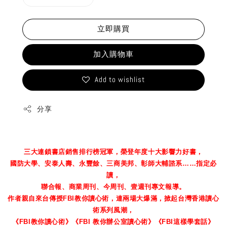
立即購買
加入購物車
Add to wishlist
分享
三大連鎖書店銷售排行榜冠軍，榮登年度十大影響力好書，
國防大學、安泰人壽、永豐餘、三商美邦、彰師大輔諮系……指定必
讀，
聯合報、商業周刊、今周刊、壹週刊專文報導。
作者親自來台傳授FBI教你讀心術，連兩場大爆滿，掀起台灣香港讀心
術系列風潮，
《FBI教你讀心術》《FBI 教你辦公室讀心術》《FBI這樣學套話》