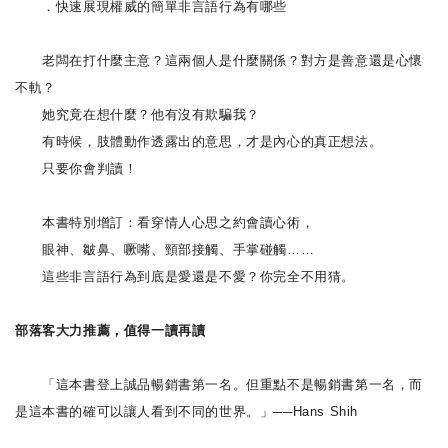
．快速展現權威的簡單非言語行為有哪些
老闆在打什麼主意？這兩個人是什麼關係？對方是善意還是心懷
不軌？
她究竟在想什麼？他有沒有欺騙我？
有時候，肢體動作透露出的意思，才是內心的真正想法。
只要你會判讀！
本書特別增訂：看穿情人心思之約會讀心術，
眼神、皺鼻、噘嘴、頸部接觸、手掌碰觸……
這些非言語行為到底是愛還是不愛？你完全不用猜。
部落客大力推薦，值得一讀再讀
「這本書登上誠品暢銷書第一名。但重點不是暢銷書第一名，而
是這本書的確可以讓人看到不同的世界。」──Hans Shih