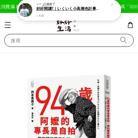
現在去購物！
消費滿＄1800免運費
首次註冊輸入折扣碼「GOODL
⋆** ༘
已購買了
好好閱讀T｜いくいく小高潮色計事務所X好好生活書店聯名款
3 天前
搜尋