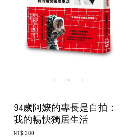
1
/
1
94歲阿嬤的專長是自拍：
我的暢快獨居生活
Regular
NT$ 380