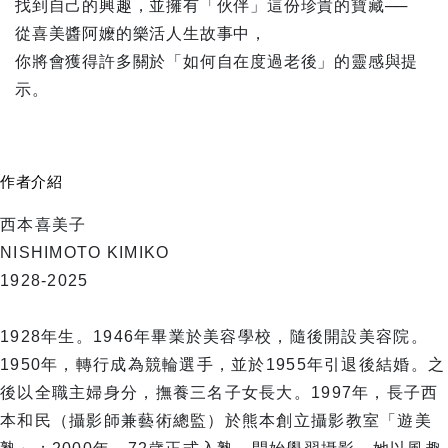
找到自己的興趣，並擁有「伙伴」這份珍貴的寶藏──
從喜美醬阿嬤的樂活人生故事中，
你將會獲得許多關於「如何自在度過老後」的靈感與提
示。
作者介紹
西本喜美子
NISHIMOTO KIMIKO
1928-2025
1928年生。1946年畢業於美容學校，隨後開設美容院。
1950年，轉行成為競輪選手，並於1955年引退後結婚。之
後以全職主婦身分，撫養三名子女長大。1997年，長子西
本和民（攝影師兼藝術總監）於熊本創立攝影教室「遊美