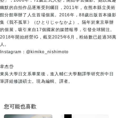
塾」；2000年，72歲正式入塾，開始學習攝影。她以風趣
幽默的自拍作品逐漸受到矚目，2011年，在熊本縣立美術
館分館舉辦了人生首場個展。2016年，88歲出版首本攝影
集《我不孤單》（ひとりじゃなかよ）。隔年於東京舉辦
的個展，吸引來自17個國家的媒體報導，引發全球關注。
2018年開始經營IG，截至2025年6月，粉絲數已超過38萬
人。
Instagram：@kimiko_nishimoto
韋杰岱
東吳大學日文系畢業後，進入輔仁大學翻譯學研究所中日
筆譯組修讀碩士。現為編輯、譯者。
您可能也喜歡
優惠