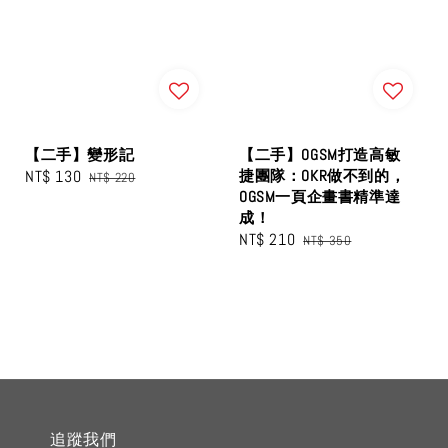
【二手】變形記
【二手】OGSM打造高敏
Sale
NT$ 130
Regular
捷團隊：OKR做不到的，
NT$ 220
OGSM一頁企畫書精準達
price
price
成！
Sale
NT$ 210
Regular
NT$ 350
price
price
追蹤我們