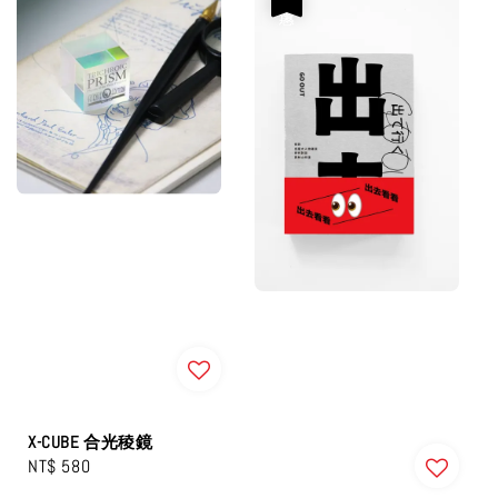
X-CUBE 合光稜鏡
Regular
NT$ 580
price