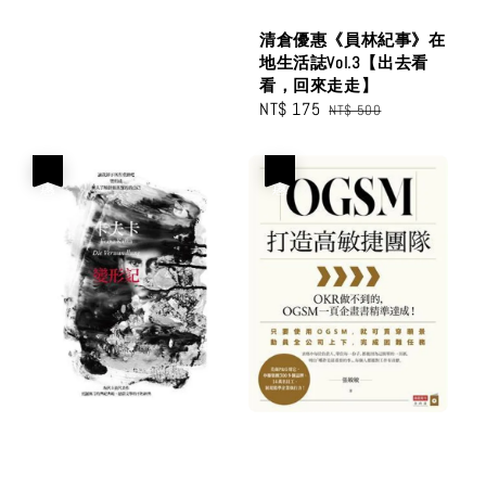
清倉優惠《員林紀事》在
地生活誌Vol.3【出去看
看，回來走走】
Sale
NT$ 175
Regular
NT$ 500
price
price
優惠
優惠