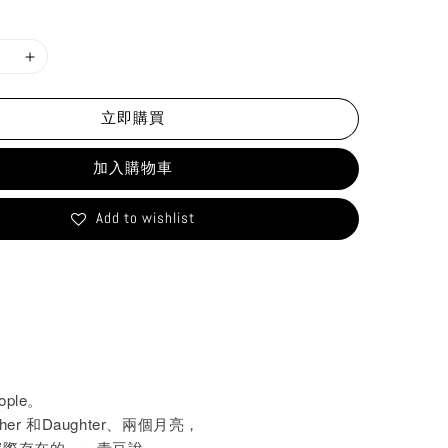
立即購買
加入購物車
Add to wishlist
ople。
er 和Daughter、兩個月亮，
實際存在的。」青豆說。