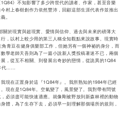
1Q84》不知影響了多少跨世代的讀者、作家，甚至音樂
如今村上春樹創作力依然豐沛，回顧這部生涯代表作並推出
意義。
一部關於現實與超現實、愛情與信仰、過去與未來的磅薄大
進行，以村上較少用的第三人稱全知觀點來說故事。現實時
女主角青豆在健身俱樂部工作，但她另有一個神祕的身分，而
班數學老師天吾則為了一篇小說新人獎投稿著迷不已，兩個
展，從互不相關、到發展出奇妙的戀情，從詭異的1Q84
年代……
我現在正置身於這『1Q84年』。我所熟知的1984年已經
。現在是1Q84年。空氣變了，風景變了。我對帶有問號
式，必須盡可能快速適應。就像剛被野放到新森林裡的動物
的身體，為了生存下去，必須早一刻理解那個場所的規則，
」