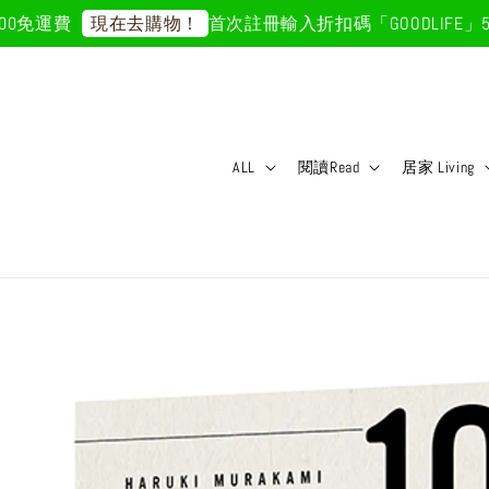
免運費
首次註冊輸入折扣碼「GOODLIFE」50
現在去購物！
ALL
閱讀Read
居家 Living