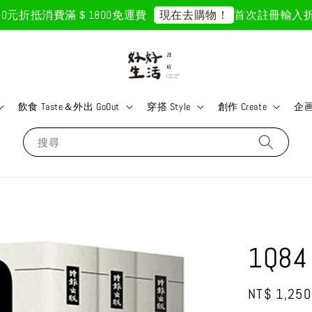
元折抵
消費滿＄1800免運費
首次註冊輸入折扣碼「
現在去購物！
飲食 Taste＆外出 GoOut
穿搭 Style
創作 Create
企画 
搜尋
1Q
Regular
NT$ 1,250