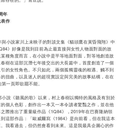
周年
代表作
9年與小說家川上未映子的對談文集《貓頭鷹在黃昏飛翔》中
Q84》好像是我到目前為止最直接與女性人物面對面的故
就某種角度而言，在小說中是平等地面對面，對等地創造故
上春樹在這部沉潛七年後交出的大長篇中，首度創造了一個
吸引的女性角色。不只如此，兩個孤獨靈魂的相遇、觸不到
界的扭曲，以及迷人的超現實設定與完美的故事結構，在在
1的第一頁即欲罷不能。
一部小說《聽風的歌》以來，村上春樹以獨特的風格及有別於
家的個人色彩，創作出一本又一本令讀者驚豔之作，並在他
之際推出了重量級作品《1Q84》，2019年在巴賽隆納領
到這部作品：「歐威爾寫《1984》是向前看，但在我這本
來。我看過去，但仍然會看到未來。這是我最具企圖心的作