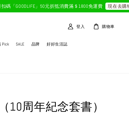
GOODLIFE」50元折抵
消費滿＄1800免運費
現在去購物！
登入
購物車
Pick
SALE
品牌
好好生活誌
84（10周年紀念套書）