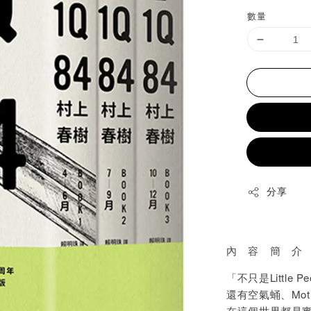
price
數量
分享
內 容 簡 介
「不只是Little Pe
還有空氣蛹、Moth
在這個世界都是