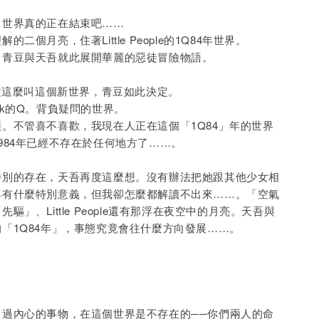
，世界真的正在結束吧……
二個月亮，住著Little People的1Q84年世界。
，青豆與天吾就此展開華麗的惡徒冒險物語。
決定這麼叫這個新世界，青豆如此決定。
 mark的Q。背負疑問的世界。
。不管喜不喜歡，我現在人正在這個「1Q84」年的世界
984年已經不存在於任何地方了……。
特別的存在，天吾再度這麼想。沒有辦法把她跟其他少女相
具有什麼特別意義，但我卻怎麼都解讀不出來……。「空氣
驅」、Little People還有那浮在夜空中的月亮。天吾與
「1Q84年」，事態究竟會往什麼方向發展……。
出過內心的事物，在這個世界是不存在的──你們兩人的命