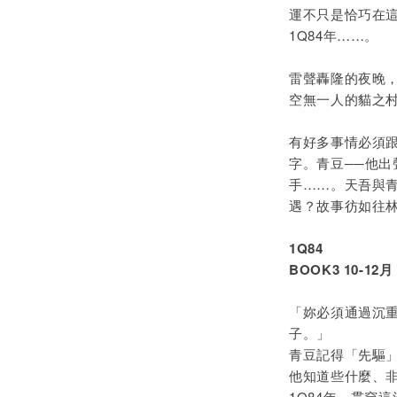
運不只是恰巧在
1Q84年……。
雷聲轟隆的夜晚
空無一人的貓之
有好多事情必須
字。青豆──他
手……。天吾與青
遇？故事彷如往
1Q84
BOOK3 10-12月
「妳必須通過沉
子。」
青豆記得「先驅
他知道些什麼、
1Q84年，貫穿