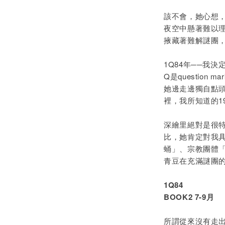
該不會，她心想
夜空中懸著難以理解的
掖藏著難解謎團
1Q84年──我
Q是question
她邊走邊獨自點頭
裡，我所知道的1
深繪里絕對是很
比，她肯定對我
蛹」、宗教團體「先
青豆在充滿謎團的
1Q84
BOOK2 7-9月
所謂從來沒有走