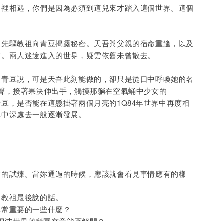
這裡相遇，你們是因為必須到這兒來才踏入這個世界。這個
，先驅教祖向青豆揭露秘密。天吾與父親的宿命重逢，以及
村。兩人迷途進入的世界，疑雲依舊未曾散去。
跟青豆說，可是天吾此刻能做的，卻只是從口中呼喚她的名
出聲，接著果決伸出手，觸摸那躺在空氣蛹中少女的
豆，是否能在這懸掛著兩個月亮的1Q84年世界中再度相
林中深處去一般逐漸發展。
重的試煉。當妳通過的時候，應該就會看見事情應有的樣
」教祖最後說的話。
非常重要的一些什麼？
這混沌世界的謎團究竟能否解開？