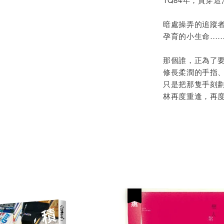
暗處操弄的追蹤
孕育的小生命…
那個誰，正為了
修長柔潤的手指
只是把那隻手刻
林再度重逢，再
優惠