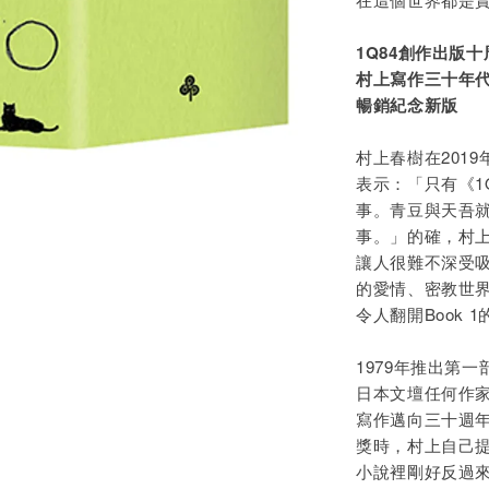
1Q84創作出版十
村上寫作三十年
暢銷紀念新版
村上春樹在201
表示：「只有《1
事。青豆與天吾
事。」的確，村
讓人很難不深受
的愛情、密教世
令人翻開Book 
1979年推出第
日本文壇任何作
寫作邁向三十週年
獎時，村上自己提
小說裡剛好反過