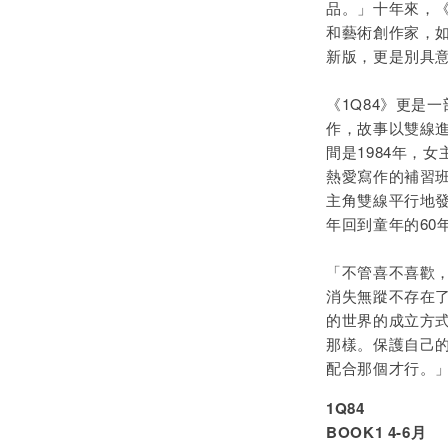
品。」十年來，《
和藝術創作家，
新版，更是別具
《1Q84》更是
作，故事以雙線
間是1984年，
熱愛寫作的補習
主角雙線平行地發
年回到童年的60
「不管喜不喜歡，
消失無蹤不存在了
的世界的成立方
那樣。保護自己
配合那個才行。
1Q84
BOOK1 4-6月