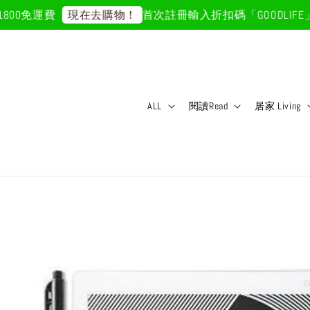
00免運費
首次註冊輸入折扣碼「GOODLIFE」
現在去購物！
ALL
閱讀Read
居家 Living