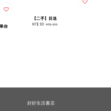
【二手】目送
Sale
NT$ 90
Regular
NT$ 320
如果你
price
price
好好生活書店