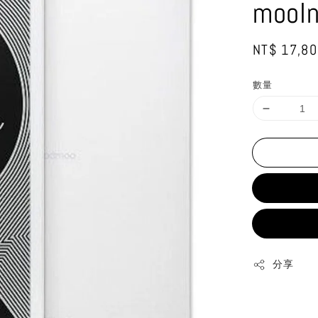
moo
Regular
NT$ 17,80
price
數量
分享