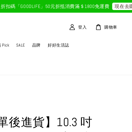
碼「GOODLIFE」50元折抵
消費滿＄1800免運費
現在去購
登入
購物車
Pick
SALE
品牌
好好生活誌
單後進貨】10.3 吋