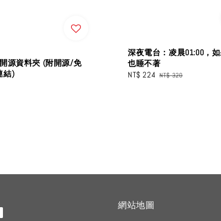
深夜電台：凌晨01:00，
ont 開源資料夾 (附開源/免
也睡不著
結)
Sale
NT$ 224
Regular
NT$ 320
price
price
網站地圖