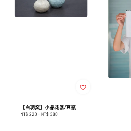
【白玥窯】小品花器/豆瓶
Regular
NT$ 220
-
NT$ 390
price