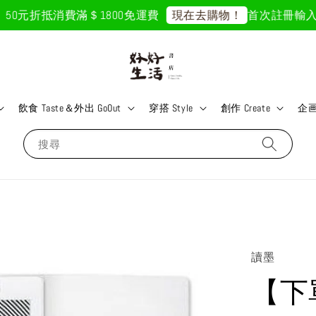
50元折抵
消費滿＄1800免運費
首次註冊輸入折扣
現在去購物！
飲食 Taste＆外出 GoOut
穿搭 Style
創作 Create
企画 
搜尋
讀墨
【下