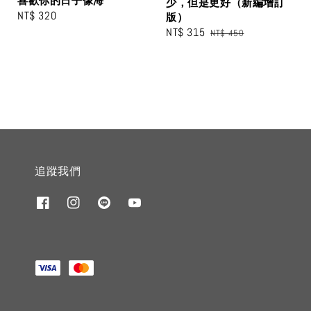
喜歡你的日子像海
少，但是更好（新編增訂
Regular
NT$ 320
版）
price
Sale
NT$ 315
Regular
NT$ 450
price
price
追蹤我們