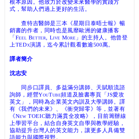
根本原因。他致力於改變未來醫學的實踐方
式，幫助人們過上更好的生活。
查特吉醫師是三本《星期日泰晤士報》暢
銷書的作者，同時也是風靡歐洲的健康播客
「Feel Better, Live More」的主持人。他曾登
上TEDx演講，迄今累計觀看數逾500萬。
譯者簡介
沈志安
同步口譯員、多益滿分講師、天賦順流諮
詢師，經營YouTube頻道及臉書專頁「JS愛攻
英文」，同時為企業英文內訓及大學講師。譯
有《我們的未來》、《衝突歸零》等，並著有
《New TOEIC聽力滿貫全攻略》，目前籌辦線
上學習平台，結合自身英文自學與教學經驗，
協助提升台灣人的英文能力，讓更多人具備雙
語能力與國際視野。