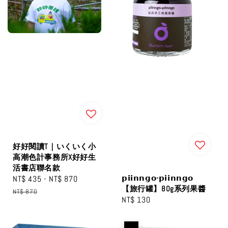
好好閱讀T｜いくいく小
高潮色計事務所X好好生
活書店聯名款
𝗽𝗶𝗶𝗻𝗻𝗴𝗼-𝗽𝗶𝗶𝗻𝗻𝗴𝗼
Sale
NT$ 435
-
NT$ 870
Regular
【旅行罐】80g系列果醬
price
price
NT$ 870
Regular
NT$ 130
price
優惠