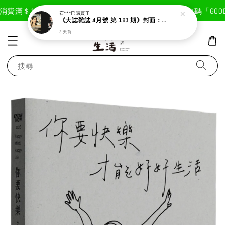
現在去購物！
費滿＄1800免運費
首次註冊輸入折扣碼「GOODLI
石***
已購買了
《大誌雜誌 4月號 第 193 期》封面：Solar 頌樂
3 天前
搜尋