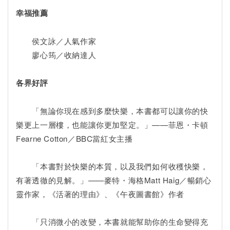
幸福推薦
侯文詠／人氣作家
廖心筠／收納達人
各界好評
「無論你現在感到多麼快樂，本書都可以讓你的快
樂更上一層樓，也能讓你更加堅定。」——菲恩・卡頓
Fearne Cotton／BBC當紅女主播
「本書對於快樂的本質，以及我們如何收穫快樂，
有著透徹的見解。」——麥特・海格Matt Haig／暢銷心
靈作家，《活著的理由》、《午夜圖書館》作者
「只消微小的改變，本書就能幫助你的生命變得充