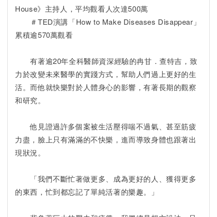
House》主持人，平均觀看人次達500萬
＃TED演講「How to Make Diseases Disappear」
累積逾570萬觀看
有著逾20年全科醫師資深經驗的冉甘．查特吉，致
力於改變未來醫學的實踐方式，幫助人們過上更好的生
活。而他就快樂對於人體身心的影響，有著長期的觀察
和研究。
他見證過許多個案被生活壓得喘不過氣、甚至筋疲
力盡，臉上只有滿滿的不快樂，進而導致身體也跟著出
現狀況。
「我們不斷忙著做更多、成為更好的人、獲得更多
的東西，忙到都忘記了單純活著的樂趣。」