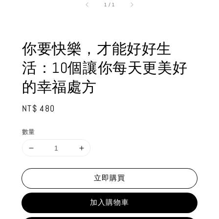
1
/
1
你要快樂，才能好好生
活：10個讓你每天更美好
的幸福處方
Regular
NT$ 480
price
數量
立即購買
加入購物車