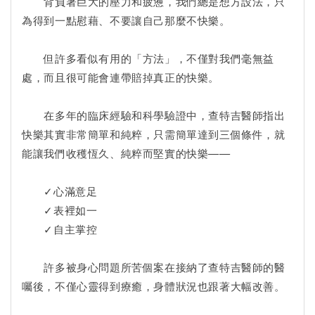
背負著巨大的壓力和疲憊，我們總是想方設法，只
為得到一點慰藉、不要讓自己那麼不快樂。
但許多看似有用的「方法」，不僅對我們毫無益
處，而且很可能會連帶賠掉真正的快樂。
在多年的臨床經驗和科學驗證中，查特吉醫師指出
快樂其實非常簡單和純粹，只需簡單達到三個條件，就
能讓我們收穫恆久、純粹而堅實的快樂——
✓心滿意足
✓表裡如一
✓自主掌控
許多被身心問題所苦個案在接納了查特吉醫師的醫
囑後，不僅心靈得到療癒，身體狀況也跟著大幅改善。