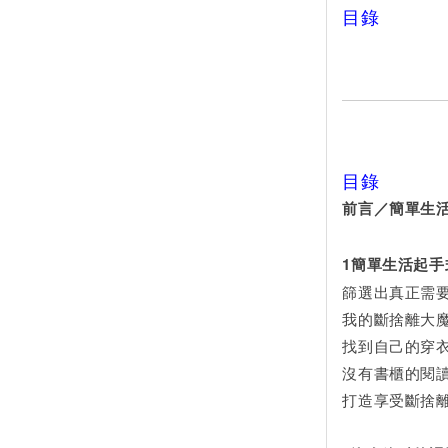
目錄
目錄
前言／簡單生
1簡單生活起
篩選出真正需
我的斷捨離大
找到自己的穿
沒有書櫃的閱
打造享受斷捨