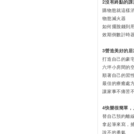
2沒有終點的
購物慾就這樣
物慾滅火器
如何擺脫錢到
效期倒數計時
3營造美好的居
打造自己的豪
六坪小房間的
順著自己的習
最佳的療癒處方
讓家事不痛苦
4快樂很簡單，
替自己預約離
拿起筆來寫，
說不的勇氣