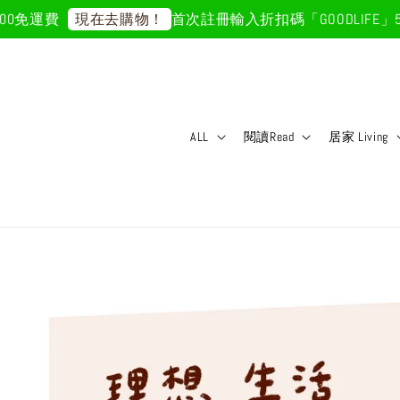
免運費
首次註冊輸入折扣碼「GOODLIFE」50
現在去購物！
ALL
閱讀Read
居家 Living