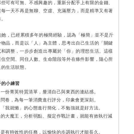
那些可有可無、不感興趣的，重新分配手上有限的金錢、
讓每一天不再是無聊、空虛、充滿壓力，而是精準又有著
裕。
她，已經累積多年的極簡經驗，認為「極簡」並不是斤
少物品，而是以「人」為主體，思考出自己生活的「關鍵
試和調整，一步步創造出專屬於「你」的理想生活。這樣
居住空間、同住人數、生命階段等外在條件影響，隨心所
足的生活狀態。
的小練習
份菁英特質清單，釐清自己與東西的連結感。
卷，為每一筆消費進行評分，印象會更深刻。
我就懶」的心態進行簡化，不勉強就是好方法。
大魔王，分析弱點、擬定作戰計畫，就能有效執行減
有時效性的任務，以愉快的步調執行才能長久。