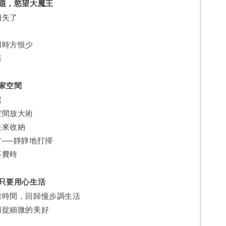
課題，慾望大魔王
消失了
用時方恨少
器
家空間
宅
空間放大術
性來收納
──靜靜地打掃
不費時
只要用心生活
線時間，回歸慢步調生活
捕捉細微的美好