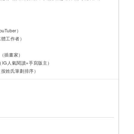
Tuber）
體工作者）
你（插畫家）
IG人氣閱讀×手寫版主）
按姓氏筆劃排序）