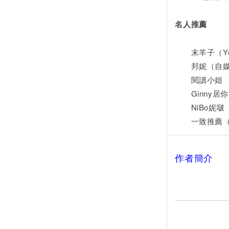
名人推薦
末羊子（You
邦妮（自媒
閱讀小姐
Ginny居
NiBo妮啵（
一致推薦（
作者簡介