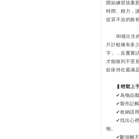
開始練習捨棄
時間、精力，
從容不迫的餘
90後出生的
斤計較擁有多
字」，反覆嘗
才能做到不受
欲保持在最滿
▍輕鬆上手
✔為物品擬一
✔製作記帳問
✔收納請用「
✔找出心裡的
物。
✔斷捨離不是