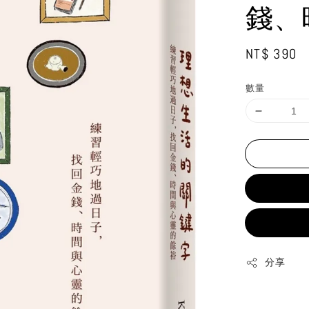
錢、
Regular
NT$ 390
price
數量
分享