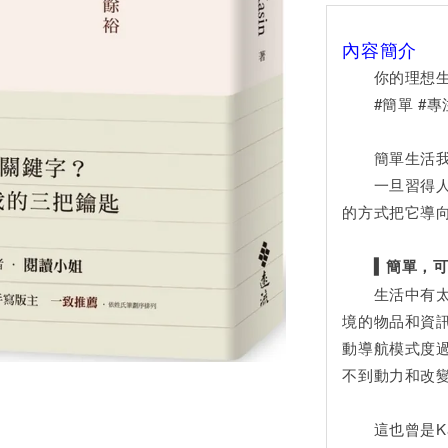
內容簡介
你的理想生
#簡單 #專注
簡單生活我認
一旦習得人生
的方式把它導向
▍簡單，可以
生活中有太多
境的物品和資
動導航模式度
不到動力和改
這也曾是Ka