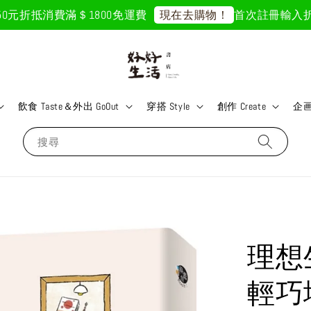
元折抵
消費滿＄1800免運費
首次註冊輸入折扣碼「
現在去購物！
飲食 Taste＆外出 GoOut
穿搭 Style
創作 Create
企画 
搜尋
理想
輕巧