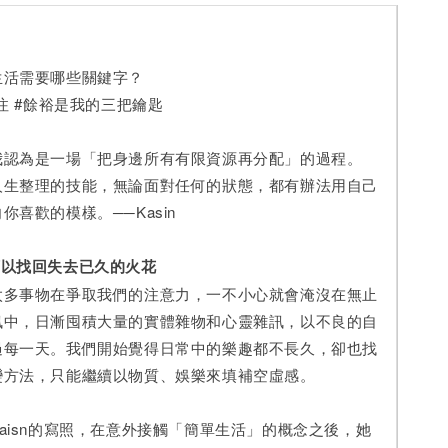
活需要哪些關鍵字？
 #餘裕是我的三把鑰匙
為是一場「把身邊所有有限資源再分配」的過程。
整理的技能，無論面對任何的狀態，都有辦法用自己
你喜歡的模樣。──Kasin
找回失去已久的火花
事物在爭取我們的注意力，一不小心就會淹沒在無止
訊中，日漸囤積大量的實體雜物和心靈雜訊，以不良的自
過每一天。我們開始覺得日常中的樂趣都不長久，卻也找
變方法，只能繼續以物質、娛樂來填補空虛感。
isn的寫照，在意外接觸「簡單生活」的概念之後，她