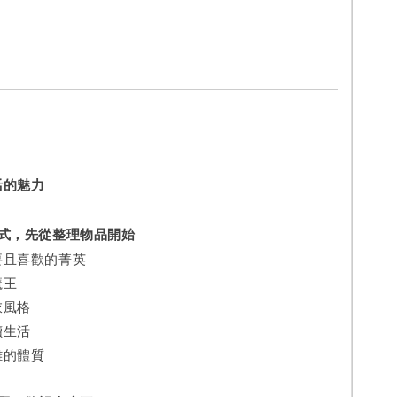
活的魅力
手式，先從整理物品開始
要且喜歡的菁英
魔王
衣風格
讀生活
離的體質