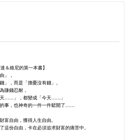
r布蘭達＆維尼的第一本書】
由」，
錢」，而是「擔憂沒有錢」。
為賺錢忍耐，
天……」，都變成「今天……」
的事，也神奇的一件一件鬆開了……
財富自由，獲得人生自由。
了這份自由，卡在必須追求財富的痛苦中。