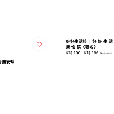
好好生活筷｜ 好 好 生 活 
康 愉 筷《聯名》
Sale
NT$ 100
-
NT$ 196
Regular
NT$ 280
price
price
拾圓硬幣