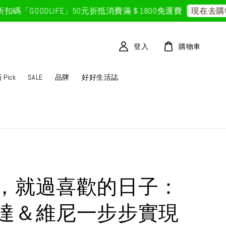
OODLIFE」50元折抵
消費滿＄1800免運費
現在去購物！
登入
購物車
Pick
SALE
品牌
好好生活誌
，就過喜歡的日子：
達＆維尼一步步實現