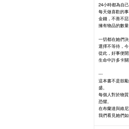
24小時都為自
每天做喜歡的事
金錢，不善不惡
擁有物品的數量
一切都在她們決
選擇不等待，今
從此，好事便開
生命中許多卡關
---
這本書不是鼓勵
盛。
每個人對於物質
恐懼。
在布蘭達與維尼
我們看見她們如