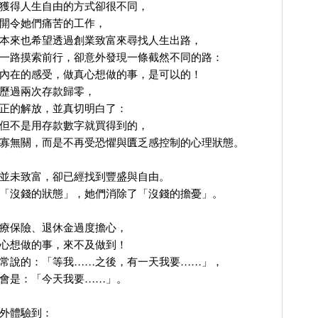
獲得人生自由的方式卻很不同，
開令她們痛苦的工作，
本來也希望透過創業致富來尋找人生出路，
一路摸索前行，卻意外發現一條截然不同的路：
內在的感受，做真心想做的事，是可以的！
歷過兩次存款歸零，
正的解放，並真切明白了：
但不是用存款數字就買得到的，
寡無關，而是不再受恐懼與匱乏感控制的心理狀態。
並未致富，卻已經找到豐盛與自由。
「沒錢的狀態」，她們消除了「沒錢的擔憂」。
療保險、退休金過度擔心，
心想做的事，來不及做到！
常說的：「等我……之後，有一天我要……」，
會是：「今天我要……」。
外體驗到：