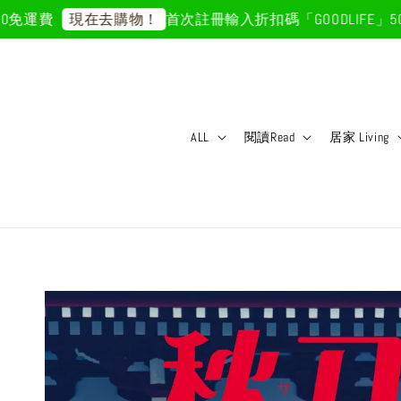
運費
首次註冊輸入折扣碼「GOODLIFE」50元
現在去購物！
ALL
閱讀Read
居家 Living