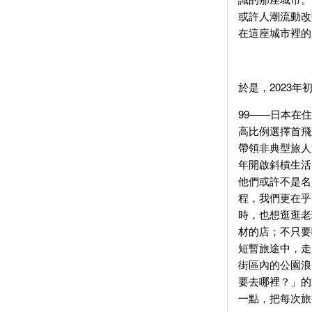
或許人潮流動改
在這座城市裡的
於是，2023年
99——日本在
高比例選擇首飛
帶領非典型旅人
年開啟斜槓生活
他們或許不是名
程，我們更在乎
時，也想逛逛老
材的店；不只要
短暫旅途中，走
街區內的公園浪
要去哪裡？」的
一點，把每次旅