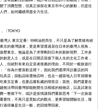
變了消費型態，但真正保留在東京市中心的脈動，仍是住
人們，如何繼續用盡全力生活。
初，〈TOKYO
住臺灣人·東京定番〉特輯油然而生，不只是為了解禁後有絕
東京的臺灣讀者，更是希望透過居住日本的臺灣人視角，
遊歷東京。無論是為了求學剛到日本的新鮮視野、工作多
的創意人士，或是在日開店迎接下個人生的文化工作者，
人，但絕對有來自定居者推薦的理由，不同於一般旅遊行
：「你為什麼喜歡這裡？」因此我們選擇拜訪書店的同
玩具店；踩點品味選物店時，也去一趟當地人日常採購食
吃東京定番，也要品嘗私藏的喫茶店；當然，我們還要在
趟無法帶回臺灣卻能飽覽生活模樣的植物店，以及試著在
費一整個下午。或許是疫情讓我們重新思考「下一次旅遊
重要性，不再只是景點式的觀光，更希望能體驗生活，慢
行過得像是生活一般，把回憶帶回家。