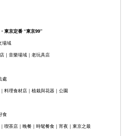
東京定番 “東京99”
 藝文場域
店｜音樂場域｜老玩具店
常去處
｜料理食材店｜植栽與花器｜公園
吃好食
廳｜喫茶店｜晚餐｜時髦餐食｜宵夜｜東京之最