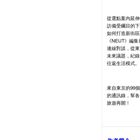
從選點案內延伸
訪備受矚目的下
如何打造新街區
《NEUT》編集
連線對談，從東
未來議題，紀錄
往返生活模式。
來自東京的99
的通訊錄，幫各
旅遊再開！