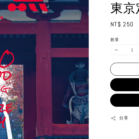
東京定
Regular
NT$ 250
price
數量
分享