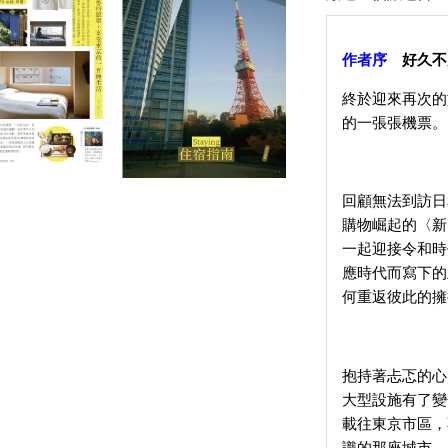
作者序
好久不
終於迎來再次的
的一張張機票。
回顧無法到訪日
購物崛起的〈新
一起迎接令和時
應時代而寫下的
何重返彼此的擁
抱持著忐忑的心
大型設施有了變
載往東京市區，
識的那座城市。