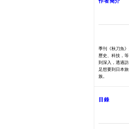
作者簡介
季刊《秋刀魚》
歷史、科技，等
到深入，透過訪
足想要到日本旅
族。
目錄