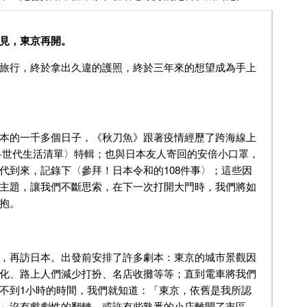
見，東京再開。
旅行，終於拿出久違的護照，終於三年來的想望成為手上
本的一千多個日子，《秋刀魚》跟著疫情經歷了跨海線上
·世代生活清單〉特輯；也與日本友人寄回的安倍小口罩，
代到來，記錄下〈參拜！日本令和的108件事〉；這些因
主題，讓我們不斷思索，在下一次打開大門時，我們將如
抱。
，再訪日本。出發前安排了許多劇本：東京的城市景觀因
化、路上人們減少打扮、名店收攤等等；直到電車將我們
不到1小時的時間，我們就知道：「東京，依舊是我所認
」沒有戲劇性的翻轉，或許有些熟悉的小店離開了市區，