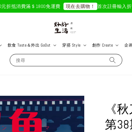
折抵
消費滿＄1800免運費
首次註冊輸入折扣碼「G
現在去購物！
飲食 Taste＆外出 GoOut
穿搭 Style
創作 Create
企画 
搜尋
《秋
第3