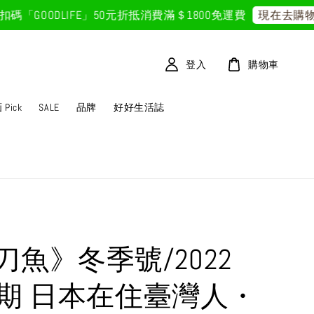
OODLIFE」50元折抵
消費滿＄1800免運費
現在去購物！
登入
購物車
Pick
SALE
品牌
好好生活誌
刀魚》冬季號/2022
8期 日本在住臺灣人・