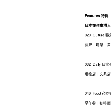
Features 特輯
日本在住臺灣人・
020
Culture
藝廊｜建築｜書
032
Daily 日
選物店｜文具店
046
Food 必
早午餐｜咖啡