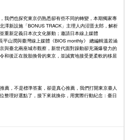
，我們也探究東京仍熟悉卻有些不同的轉變，本期獨家專
北澤新設施「BONUS TRACK」主理人内沼晋太郎，解析
並重新定義日本次文化脈動；邀請日本線上媒體
長平山潤與臺灣線上媒體《BIOS monthly》 總編輯溫若涵
京與臺北兩座城市觀察，新世代面對躁動卻充滿爆發力的
令和後正在脫胎換骨的東京，並誠實地接受更柔軟的移居
個推薦，不是標準答案，卻是真心推薦，我們打開東京臺人
位整理好選點了，接下來就換你，用實際行動紀念：臺日