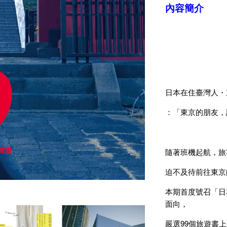
內容簡介
日本在住臺灣人・
：「東京的朋友，
隨著班機起航，旅
迫不及待前往東京
本期首度號召「日
面向，
嚴選99個旅遊書