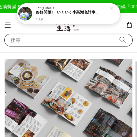
現在去購物！
消費滿＄1800免運費
首次註冊輸入折扣碼「GOODL
⋆** ༘
已購買了
好好閱讀T｜いくいく小高潮色計事務所X好好生活書店聯名款
3 天前
搜尋