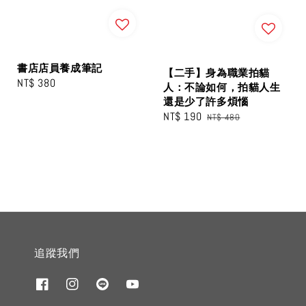
書店店員養成筆記
【二手】身為職業拍貓
Regular
NT$ 380
人：不論如何，拍貓人生
price
還是少了許多煩惱
Sale
NT$ 190
Regular
NT$ 480
price
price
追蹤我們