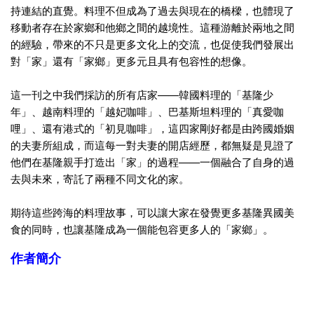
持連結的直覺。
料理不但成為了過去與現在的橋樑，
也體現了
移動者存在於家鄉和他鄉之間的越境性。
這種游離於兩地之間
的經驗，帶來的不只是更多文化上的交流，
也促使我們發展出
對「家」還有「家鄉」
更多元且具有包容性的想像。
這一刊之中我們採訪的所有店家——韓國料理的「基隆少
年」、
越南料理的「越妃咖啡」、巴基斯坦料理的「真愛咖
哩」、
還有港式的「初見咖啡」，
這四家剛好都是由跨國婚姻
的夫妻所組成，
而這每一對夫妻的開店經歷，
都無疑是見證了
他們在基隆親手打造出「家」的過程——
一個融合了自身的過
去與未來，寄託了兩種不同文化的家。
期待這些跨海的料理故事，
可以讓大家在發覺更多基隆異國美
食的同時，
也讓基隆成為一個能包容更多人的「家鄉」。
作者簡介