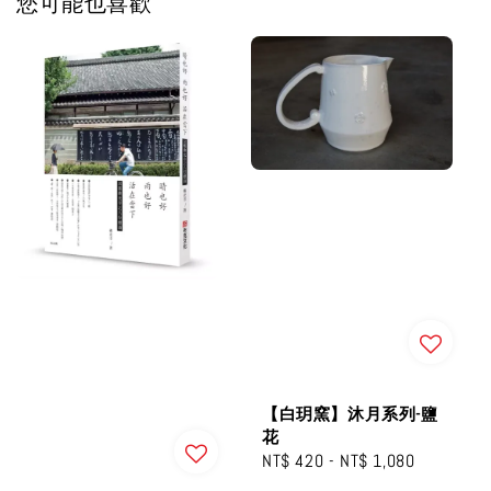
您可能也喜歡
【白玥窯】沐月系列-鹽
花
Regular
NT$ 420
-
NT$ 1,080
price