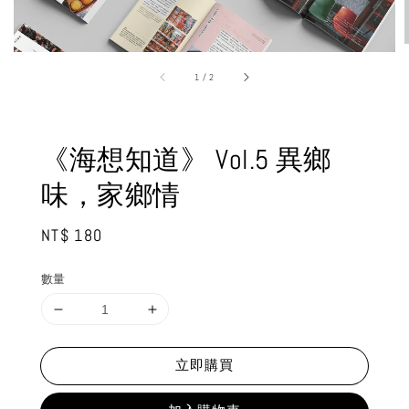
1
/
2
《海想知道》 Vol.5 異鄉
味，家鄉情
Regular
NT$ 180
price
數量
立即購買