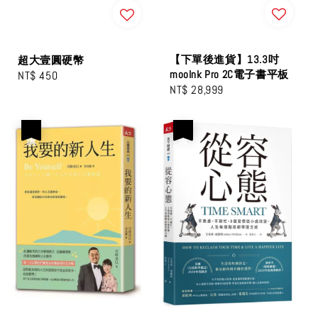
【下單後進貨】13.3吋
超大壹圓硬幣
mooInk Pro 2C電子書平板
Regular
NT$ 450
Regular
NT$ 28,999
price
price
優惠
優惠