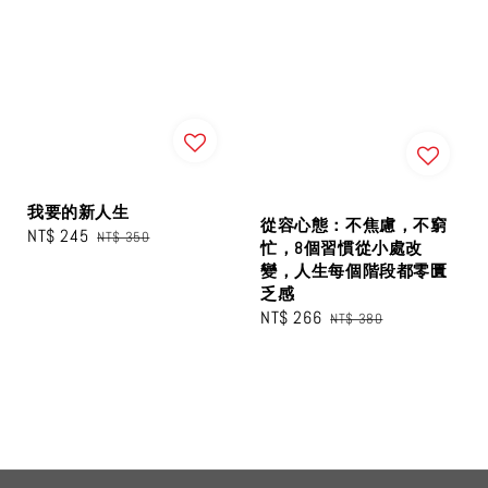
我要的新人生
從容心態：不焦慮，不窮
Sale
NT$ 245
Regular
NT$ 350
忙，8個習慣從小處改
price
price
變，人生每個階段都零匱
乏感
Sale
NT$ 266
Regular
NT$ 380
price
price