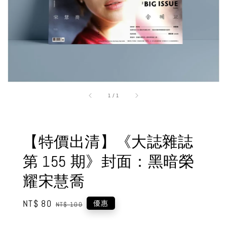
1
/
1
【特價出清】《大誌雜誌
第 155 期》封面：黑暗榮
耀宋慧喬
Sale
NT$ 80
Regular
優惠
NT$ 100
price
price