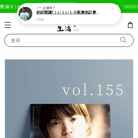
現在去購物！
費滿＄1800免運費
首次註冊輸入折扣碼「GOODLIF
⋆** ༘
已購買了
好好閱讀T｜いくいく小高潮色計事務所X好好生活書店聯名款
5 天前
搜尋