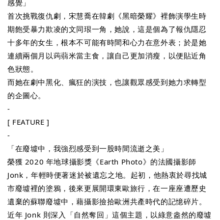
感覺」 
首次挑戰復仇劇，宋慧喬在韓劇《黑暗榮耀》裡飾演學生時
期飽受暴力欺凌的文同珢一角，她說，這是個為了報仇隱忍
十多年的女生，根本不可能有時間和心力在意外表；於是她
連續兩個月以蒟蒻米當主食，讓自己更加消瘦，以便貼近角
色狀態。
而她在劇中黑化、瘋狂的演技，也讓觀眾感受到她力求轉型
的企圖心。
-
[ FEATURE ]
-
「在廢墟中，我強烈感受到一股時間流逝之美」
榮獲 2020 年地球攝影獎《Earth Photo》的法國攝影師 
Jonk，年輕時便著迷於被遺忘之地。起初，他熱衷於尋找城
市廢墟裡的塗鴉，後來更展開環東歐旅行，在一座座遭歷史
遺棄的蘇聯廢墟中，藉攝影撿拾歐洲共產時代的記憶碎片。
近年 Jonk 則深入「自然奪回」這個主題，以綠意盎然的廢墟