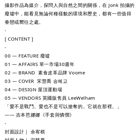
攝影作品為媒介，探問人與自然之間的關係，在 Jonk 拍攝的
廢墟中，能看見無論何種樣貌的環境和歷史，都有一些值得
眷戀或嚮往之處。
-
[ CONTENT ]
-
00 — FEATURE 廢墟
01 — AFFAIRS 單一市場30週年 
02 — BRAND  素食皮革品牌 Voome
03 — COVER  宋慧喬 송혜교
04 — DESIGN 屋頂運動場
05 — VENDORS 英國販售員 LeeWelham 
「愛不是戰鬥。愛也不是可以搶奪的。它就在那裡。」
—— 吉本芭娜娜《手套與憐憫》
-
封面設計｜ 余宥棋
封面人物｜ 宋慧喬