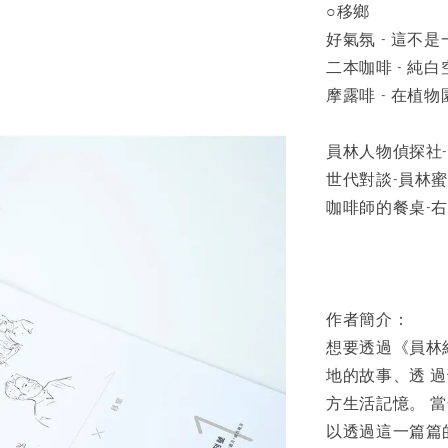
○移鄉
好氣氛 - 這不
二本咖啡 - 純
摩露啡 - 在植
員林人物偵探社-
世代對談-員林
咖啡師的餐桌-
作者簡介：
想要透過《員林
地的故事、透 
方生活記憶。 
以透過這一篇篇