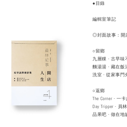
●目錄
編輯室筆記
◎封面故事：開
○留鄉
九層粿 - 古早
麵湯湯 - 藏在
洗室 - 從家事
○返鄉
The Corne
Day Tripper 
品果吧 - 做在