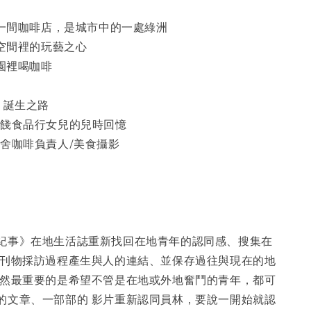
是一間咖啡店，是城市中的一處綠洲
白空間裡的玩藝之心
物園裡喝咖啡
 誕生之路
蜜餞食品行女兒的兒時回憶
右舍咖啡負責人/美食攝影
紀事》在地生活誌重新找回在地青年的認同感、搜集在
過刊物採訪過程產生與人的連結、並保存過往與現在的地
當然最重要的是希望不管是在地或外地奮鬥的青年，都可
的文章、一部部的 影片重新認同員林，要說一開始就認