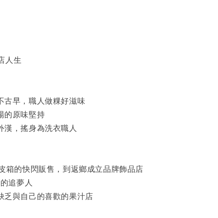
店人生
味不古早，職人做粿好滋味
飯湯的原味堅持
門外漢，搖身為洗衣職人
r - 一卡皮箱的快閃販售，到返鄉成立品牌飾品店
- 員林的追夢人
地缺乏與自己的喜歡的果汁店