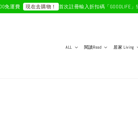
免運費
首次註冊輸入折扣碼「GOODLIFE」50
現在去購物！
ALL
閱讀Read
居家 Living