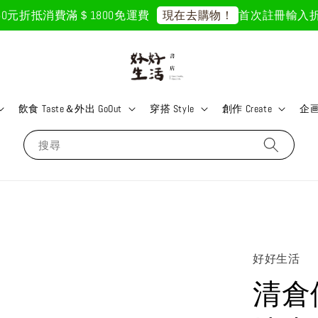
元折抵
消費滿＄1800免運費
首次註冊輸入折扣碼「
現在去購物！
飲食 Taste＆外出 GoOut
穿搭 Style
創作 Create
企画 
搜尋
好好生活
清倉