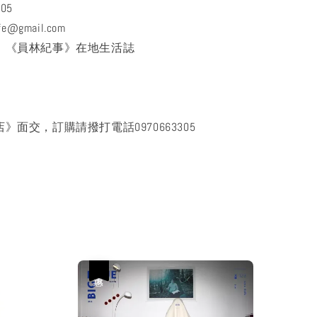
305
ife@gmail.com
頁：《員林紀事》在地生活誌
》面交，訂購請撥打電話0970663305
優惠