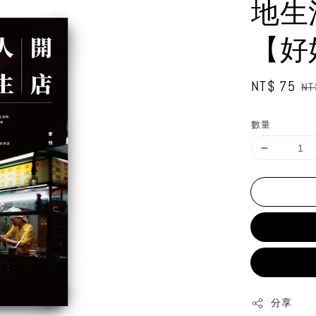
地生
【好
Sale
NT$ 75
Re
NT
price
pr
數量
分享