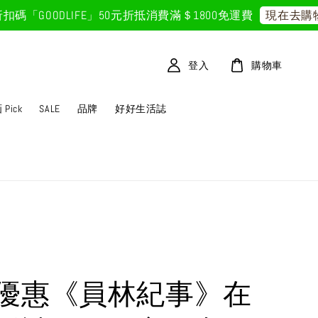
GOODLIFE」50元折抵
消費滿＄1800免運費
現在去購物！
登入
購物車
Pick
SALE
品牌
好好生活誌
優惠《員林紀事》在