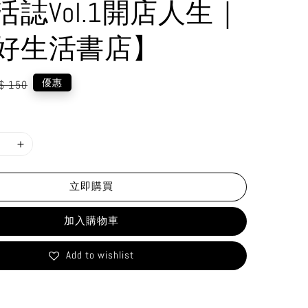
活誌Vol.1開店人生｜
好生活書店】
gular
優惠
$ 150
ice
立即購買
加入購物車
Add to wishlist