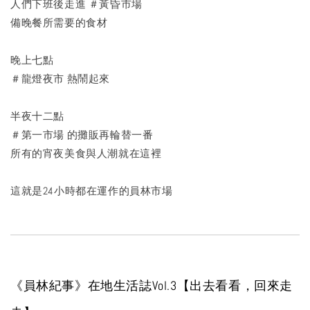
人們下班後走進 ＃黃昏市場
備晚餐所需要的食材
晚上七點
＃龍燈夜市 熱鬧起來
半夜十二點
＃第一市場 的攤販再輪替一番
所有的宵夜美食與人潮就在這裡
這就是24小時都在運作的員林市場
《員林紀事》在地生活誌Vol.3【出去看看，回來走