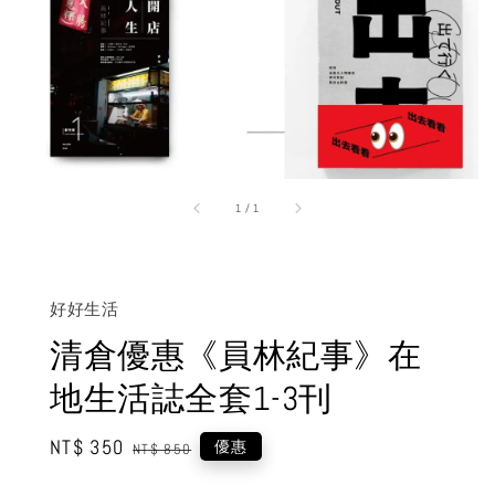
1
/
1
好好生活
清倉優惠《員林紀事》在
地生活誌全套1-3刊
Sale
NT$ 350
Regular
優惠
NT$ 850
price
price