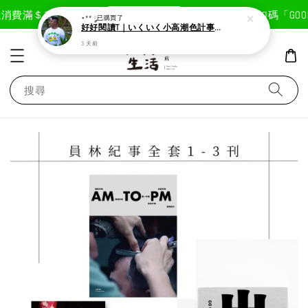
現在去購物！
消費滿＄1800免運費
首次註冊輸入折扣碼「GOODL
⋆** ༘
已購買了
好好閱讀T｜いくいく小高潮色計事務所X好好生活書店聯名款
3 天前
搜尋