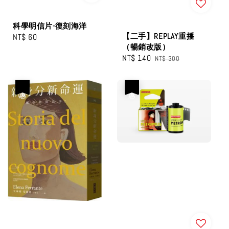
科學明信片-復刻海洋
【二手】REPLAY重播
Regular
NT$ 60
（暢銷改版）
price
Sale
NT$ 140
Regular
NT$ 300
price
price
優惠
優惠