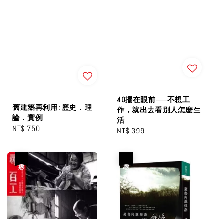
40擺在眼前──不想工
舊建築再利用: 歷史．理
作，就出去看別人怎麼生
論．實例
活
Regular
NT$ 750
Regular
NT$ 399
price
price
優惠
優惠