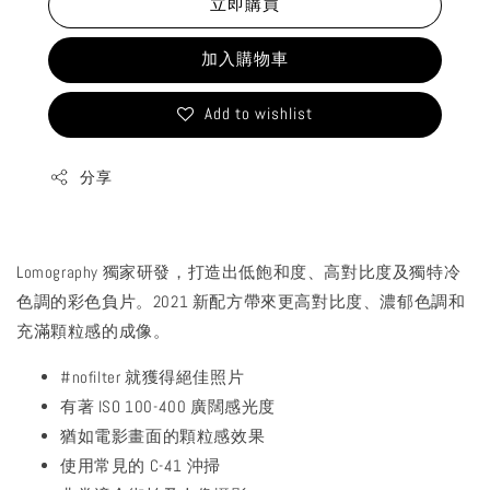
立即購買
加入購物車
Add to wishlist
分享
Lomography 獨家研發，打造出低飽和度、高對比度及獨特冷
色調的彩色負片。2021 新配方帶來更高對比度、濃郁色調和
充滿顆粒感的成像。
#nofilter 就獲得絕佳照片
有著 ISO 100-400 廣闊感光度
猶如電影畫面的顆粒感效果
使用常見的 C-41 沖掃