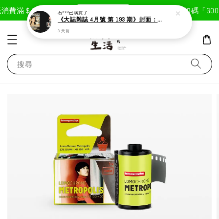
現在去購物！
消費滿＄1800免運費
首次註冊輸入折扣碼「GOODL
石***
已購買了
《大誌雜誌 4月號 第 193 期》封面：Solar 頌樂
3 天前
搜尋