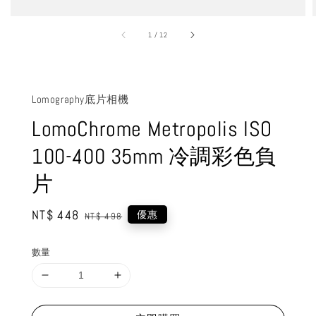
1
/
12
Lomography底片相機
LomoChrome Metropolis ISO
100-400 35mm 冷調彩色負
片
Sale
NT$ 448
Regular
優惠
NT$ 498
price
price
數量