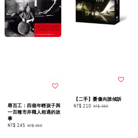
【二手】憂傷向誰傾訴
尋百工：四個年輕孩子與
Sale
NT$ 210
Regular
NT$ 380
一百種市井職人相遇的故
price
price
事
Sale
NT$ 245
Regular
NT$ 350
price
price