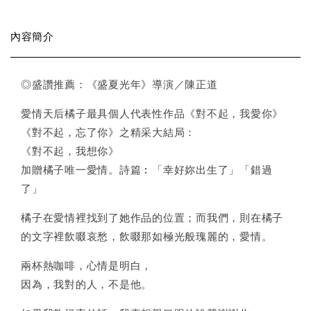
內容簡介
◎盛讚推薦：《盛夏光年》導演／陳正道
愛情天后橘子最具個人代表性作品《對不起，我愛你》
《對不起，忘了你》之精采大結局：
《對不起，我想你》
加贈橘子唯一愛情。詩篇︰「幸好妳出生了」「錯過
了」
橘子在愛情裡找到了她作品的位置；而我們，則在橘子
的文字裡飲啜哀愁，飲啜那如極光般瑰麗的，愛情。
兩杯熱咖啡，心情是明白，
因為，我對的人，不是他。