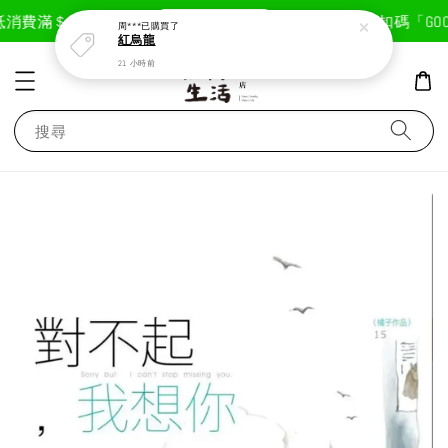
現在去購物！
消費滿＄1800免運費
首次註冊輸入折扣碼「GOODL
周***
已購買了
紅烏龍
21 小時前
搜尋