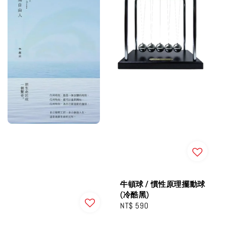
牛頓球 / 慣性原理擺動球
(冷酷黑)
Regular
NT$ 590
price