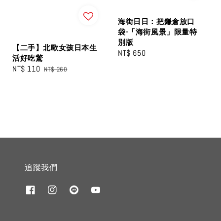
海街日日：把鎌倉放口
袋-「海街風景」限量特
別版
【二手】北歐女孩日本生
Regular
NT$ 650
活好吃驚
price
Sale
NT$ 110
Regular
NT$ 260
price
price
追蹤我們