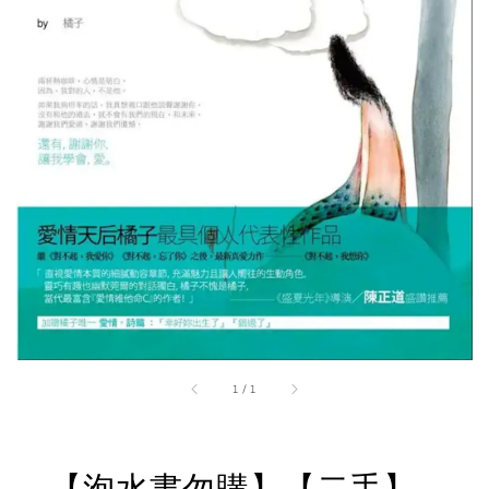
1
/
1
【泡水書勿購】【二手】