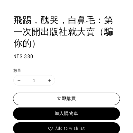
飛踢，醜哭，白鼻毛：第
一次開出版社就大賣（騙
你的）
Regular
NT$ 380
price
數量
立即購買
加入購物車
Add to wishlist