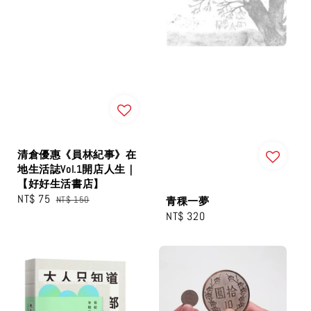
清倉優惠《員林紀事》在
地生活誌Vol.1開店人生｜
【好好生活書店】
Sale
NT$ 75
Regular
NT$ 150
青稞一夢
price
price
Regular
NT$ 320
price