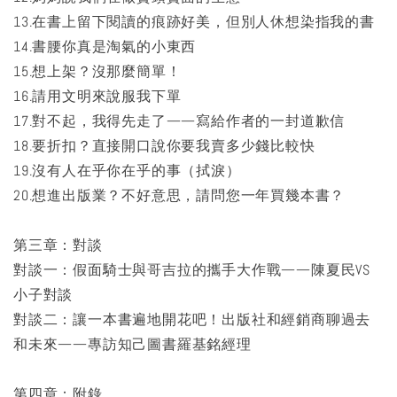
13.在書上留下閱讀的痕跡好美，但別人休想染指我的書
14.書腰你真是淘氣的小東西
15.想上架？沒那麼簡單！
16.請用文明來說服我下單
17.對不起，我得先走了——寫給作者的一封道歉信
18.要折扣？直接開口說你要我賣多少錢比較快
19.沒有人在乎你在乎的事（拭淚）
20.想進出版業？不好意思，請問您一年買幾本書？
第三章：對談
對談一：假面騎士與哥吉拉的攜手大作戰——陳夏民VS
小子對談
對談二：讓一本書遍地開花吧！出版社和經銷商聊過去
和未來——專訪知己圖書羅基銘經理
第四章：附錄