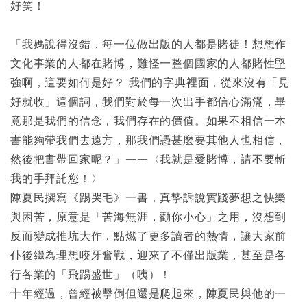
好笑！
「我媽說得沒錯，每一位做出版的人都是賭徒！想想作
文化事業的人都在賭博，難怪一整個國家的人都賭性堅
強啊，這要如何是好？ 我們的字典裡面，從來沒有「見
好就收」這個詞，我們對於每一次出手都信心滿滿，畢
竟那是我們的信念，我們存在的價值。如果不相信一本
書能夠帶我們去遠方，那我們憑甚麼要其他人也相信，
然後把書帶回家呢？」——〈我就是愛賭博，請不要斬
我的手拜託您！〉
陳夏民撰寫《踢哭毛》一書，真摯訴說實踐夢想之快樂
與困苦，原意是「苦海無涯，勸你小心」之用，沒想到
反而變成推坑大作，點燃了更多讀者的熱情，讓大家前
仆後繼為理想咬牙奮戰，迎來了不僅出版業，甚至是各
行各業的「飛踢盛世」（咦）！
十年經過，曾經被擊倒但還是爬起來，陳夏民與他的一