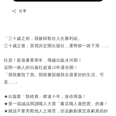
分享
「三十歲之前，我被歸類在人生勝利組。
三十歲之後，當我決定開出版社，運勢卻一路下滑……」
狂賀！挺過書業寒冬，飛越出版冰河期！
這間一個人的出版社超過10年還在開！
「我恨書毀了我。我恨書阻礙我去過更好的生活。可
是……」
★出版業「類經典」睽違十年，迷你再版！
★第一屆誠品閱讀職人大賞「書店職人最想賣」的書！
★雖說不要旁觀他人之痛苦，但這齣創業悲喜劇真的好