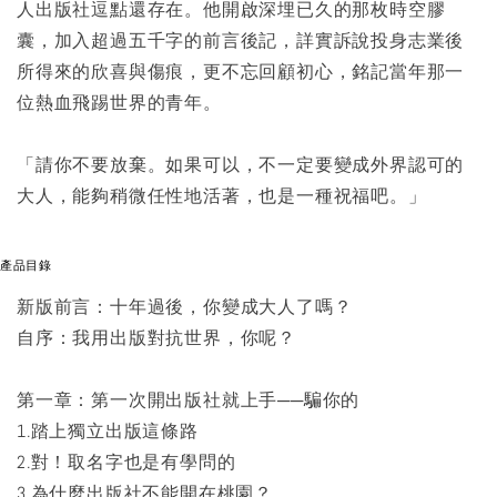
人出版社逗點還存在。他開啟深埋已久的那枚時空膠
囊，加入超過五千字的前言後記，詳實訴說投身志業後
所得來的欣喜與傷痕，更不忘回顧初心，銘記當年那一
位熱血飛踢世界的青年。
「請你不要放棄。如果可以，不一定要變成外界認可的
大人，能夠稍微任性地活著，也是一種祝福吧。」
產品目錄
新版前言：十年過後，你變成大人了嗎？
自序：我用出版對抗世界，你呢？
第一章：第一次開出版社就上手──騙你的
1.踏上獨立出版這條路
2.對！取名字也是有學問的
3.為什麼出版社不能開在桃園？