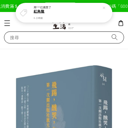
現在去購物！
消費滿＄1800免運費
首次註冊輸入折扣碼「GOODL
周***
已購買了
紅烏龍
6 小時前
搜尋