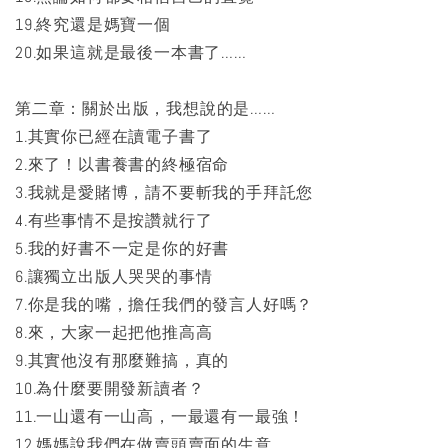
19.終究還是媽寶一個
20.如果這就是最後一本書了……
第二章：關於出版，我想說的是……
1.其實你已經在讀電子書了
2.來了！以書養書的終極宿命
3.我就是愛賭博，請不要斬我的手拜託您
4.有些事情不是按讚就行了
5.我的好書不一定是你的好書
6.讓獨立出版人哭哭的事情
7.你是我的嘴，擔任我們的發言人好嗎？
8.來，大家一起把他推高高
9.其實他沒有那麼難搞，真的
10.為什麼要開發新讀者？
11.一山還有一山高，一最還有一最強！
12.媽媽說我們在做賣頭賣面的生意