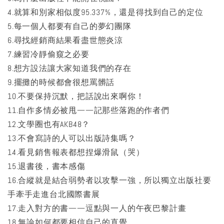
4.就算和別家相似度95.337%，還是得找到自己的定位
5.每一個人都要有自己的夢幻團隊
6.尋找經銷商結果看盡世態炎涼
7.練習冷靜偷窺之必要
8.想方設法讓大家知道我們的存在
9.擺攤的時候都會很想罵髒話
10.不要保持沉默，把話說出來啊你！
11.自作多情必被甩——記那些落跑的作者們
12.文學圈也有AKB48？
13.不會寫詩的人可以出版詩集嗎？
14.看見銷售報表都想捏爆滑鼠（哭）
15.退書後，書本感傷
16.合縱就是結合弱勢者以攻擊一強，所以獨立出版社要
手牽手走進台北國際書展
17.走入對方的書——逗點與一人的午夜巴黎計畫
18.無論如何都要相信自己的直覺