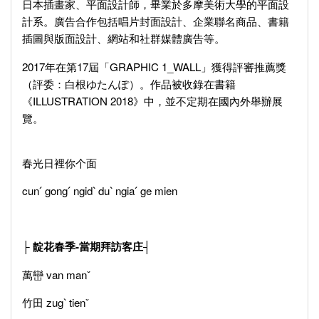
日本插畫家、平面設計師，畢業於多摩美術大學的平面設
計系。廣告合作包括唱片封面設計、企業聯名商品、書籍
插圖與版面設計、網站和社群媒體廣告等。
2017年在第17屆「GRAPHIC 1_WALL」獲得評審推薦獎
（評委：白根ゆたんぽ）。作品被收錄在書籍
《ILLUSTRATION 2018》中，並不定期在國內外舉辦展
覽。
春光日裡你个面
cunˊ gongˊ ngidˋ duˋ ngiaˊ ge mien
├ 靛花春季-當期拜訪客庄┤
萬巒
van manˇ
竹田
zugˋ tienˇ