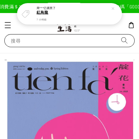
現在去購物！
費滿＄1800免運費
首次註冊輸入折扣碼「GOODLI
周***
已購買了
紅烏龍
7 小時前
搜尋