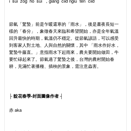
iˋ suiˋ zogˋ hoˋ suiˋ ，giangˊ ciid ngiuˇ tenˇ ciid
節氣「驚蟄」前是乍暖還寒的「雨水」，後是晝夜長短一
樣的「春分」，象徵春天來臨和希望開始，亦是全年氣溫
回升最快的時期，氣溫仍不穩定。從節氣諺語，可以感受
到客家人對土地、人與自然的關懷，其中 「雨水作好水，
驚蟄牛藤直。」意指雨水下起雨來，農夫要開始做田，牛
要忙碌起來了。節氣過了驚蟄之後，台灣的農村開始春
耕，充滿忙著播種、插秧的景象，需注意蟲害。
├ 靛花春季-封面圖像作者 ┤
赤 aka