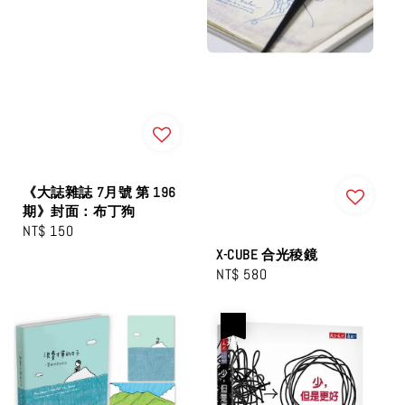
《大誌雜誌 7月號 第 196
期》封面：布丁狗
Regular
NT$ 150
price
X-CUBE 合光稜鏡
Regular
NT$ 580
price
優惠