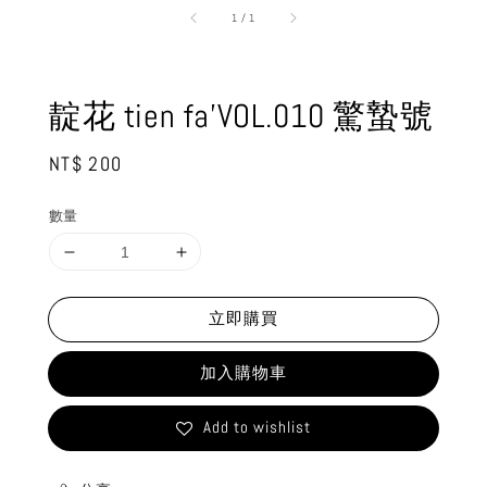
1
/
1
靛花 tien fa’VOL.010 驚蟄號
Regular
NT$ 200
price
數量
立即購買
加入購物車
Add to wishlist