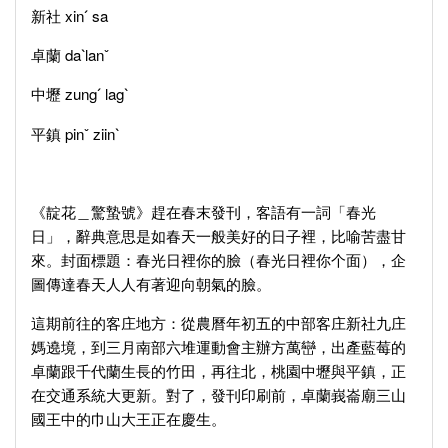
新社
xinˊ sa
卓蘭
daˋlanˇ
中壢
zungˊ lagˋ
平鎮
pinˇ ziinˋ
《靛花＿驚蟄號》趕在春末發刊，客語有一詞「春光
日」，辭典意思是如春天一般美好的日子裡，比喻苦盡甘
來。封面標題：春光日裡你的臉（春光日裡你个面），企
圖傳達春天人人有著迎向朝氣的臉。
這期前往的客庄地方：從農曆年初五的中部客庄新社九庄
媽遶境，到三月南部六堆運動會主辦方萬巒，出產藍莓的
卓蘭跟千代蘭生長的竹田，再往北，桃園中壢與平鎮，正
在交通系統大更新。對了，發刊印刷前，卓蘭峩崙廟三山
國王中的巾山大王正在慶生。