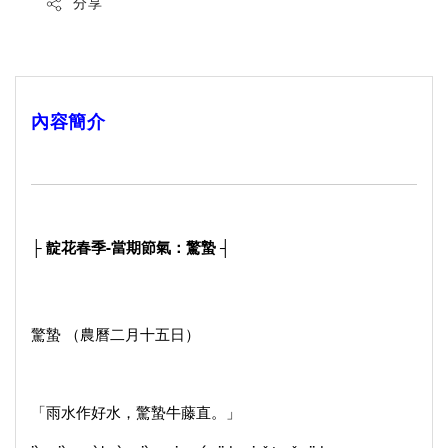
分享
內容簡介
├
靛花春季-當
期節氣：驚蟄 ┤
驚蟄 （農曆二月十五日）
「雨水作好水，驚蟄牛藤直。」