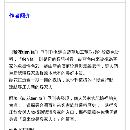
作者簡介
《
靛花tien faˊ
》
季刊
刊名源自藍草加工萃取後的靛藍色染
料，「tien faˊ」則是它的客語拼音，靛藍色向來被視為客
家的象徵性色彩。經由新的價值詮釋與意義賦予，讓人們
重新認識客家族群原本就有的美好本質。
靛花正透過一期一期的採訪，以季刊這樣的「慢速行動」
連結客庄與新的客家人。
跟著《
靛花tien faˊ
》
季刊
去發現，個人與家族記憶裡的交
會處：一邊探尋台灣百年來客家族群遷移歷史，一邊從客
庄飲食與人物找到認識客家的入口，那些隱藏在你我周遭
身邊「原來你是客家人！」的驚喜。