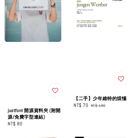
【二手】少年維特的煩惱
Sale
NT$ 70
Regular
NT$ 180
justfont 開源資料夾 (附開
price
price
源/免費字型連結)
Regular
NT$ 80
price