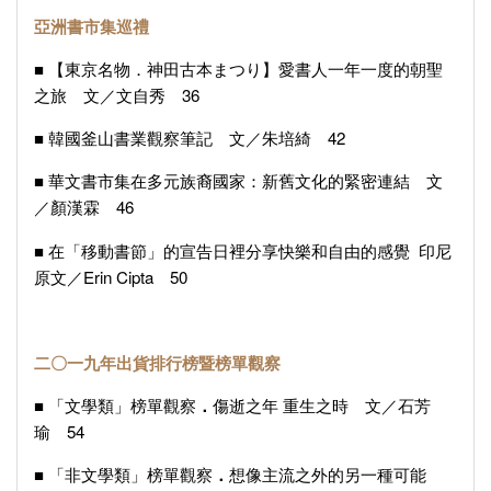
亞洲書市集巡禮
■ 【東京名物．神田古本まつり】愛書人一年一度的朝聖
之旅 文／文自秀 36
■ 韓國釜山書業觀察筆記 文／朱培綺 42
■ 華文書市集在多元族裔國家：新舊文化的緊密連結 文
／顏漢霖 46
■ 在「移動書節」的宣告日裡分享快樂和自由的感覺 印尼
原文／Erin Cipta 50
二〇一九年出貨排行榜暨榜單觀察
■ 「文學類」榜單觀察
．
傷逝之年 重生之時 文／石芳
瑜 54
■ 「非文學類」榜單觀察
．
想像主流之外的另一種可能