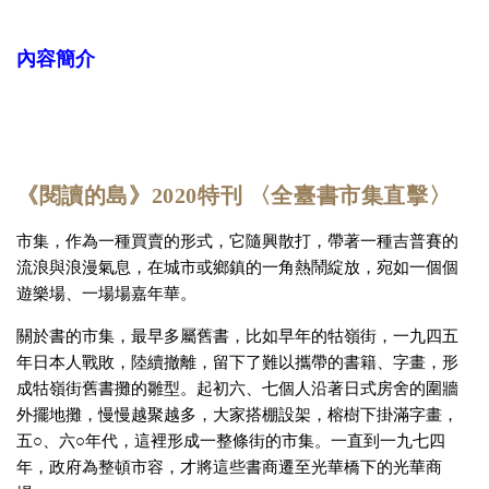
內容簡介
《閱讀的島》2020特刊 〈全臺書市集直擊〉
市集，作為一種買賣的形式，它隨興散打，帶著一種吉普賽的
流浪與浪漫氣息，在城市或鄉鎮的一角熱鬧綻放，宛如一個個
遊樂場、一場場嘉年華。
關於書的市集，最早多屬舊書，比如早年的牯嶺街，一九四五
年日本人戰敗，陸續撤離，留下了難以攜帶的書籍、字畫，形
成牯嶺街舊書攤的雛型。起初六、七個人沿著日式房舍的圍牆
外擺地攤，慢慢越聚越多，大家搭棚設架，榕樹下掛滿字畫，
五○、六○年代，這裡形成一整條街的市集。一直到一九七四
年，政府為整頓市容，才將這些書商遷至光華橋下的光華商