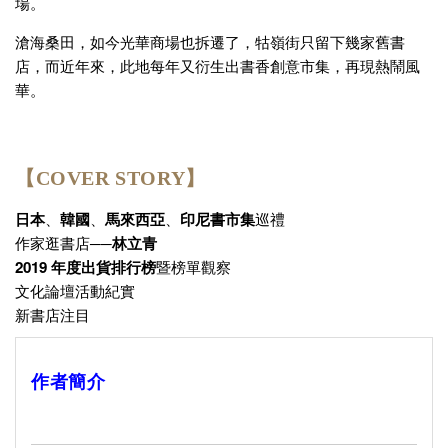
場。
滄海桑田，如今光華商場也拆遷了，牯嶺街只留下幾家舊書
店，而近年來，此地每年又衍生出書香創意市集，再現熱鬧風
華。
【COVER STORY】
日本
、
韓國
、
馬來西亞
、
印尼書市集
巡禮
作家逛書店──
林立青
2019 年度出貨排行榜
暨榜單觀察
文化論壇活動紀實
新書店注目
作者簡介