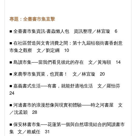
專題：全臺書市集直擊
■ 全臺書市集資訊‧書蟲懶人包 資訊整理／林宜璇 6
■ 在社區營造與文青消費之間：第十九屆牯嶺街書香創意
市集之觀察 文／劉定綱 10
■ 島讀市集──當我們看見彼此的存在 文／黃海頤 14
■ 來農學市集買菜，也買書！ 文／林宜璇 20
■ 嘉義書式生活──有書，就能舒適地生活 文／羅怡芬
24
■ 河邊書市的浪漫想像與現實初體驗——時之河書屋 文
／沈孟穎 28
■ 保安林書市集──花蓮第一個與自然環境結合的閱讀書市
集 文／賴威任 31