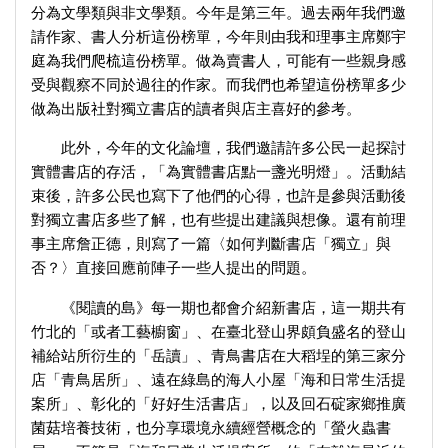
分為文學類與非文學類。今年是第三年。過去兩年我們邀
請作家、書人分析這份榜單，今年則由我和理事主席鄭宇
庭為我們爬梳這份榜單。做為賣書人，可能有一些親身感
受與觀察不同於過往的作家。而我們也希望這份榜單多少
做為出版社對獨立書店的讀者與店主喜好的參考。
此外，今年的文化論壇，我們邀請許多公民一起探討
實體書店的存活，「為實體書店點一盞光明燈」。活動結
束後，許多公民也寫下了他們的心得，也許是參與活動後
對獨立書店多些了解，也有些提出建議與想像。還有前理
事主席詹正德，則寫了一篇〈如何判斷書店「獨立」與
否？〉直接回應前陣子一些人提出的問題。
《閱讀的島》每一期也都會介紹新書店，這一期共有
竹北的「或者工藝櫥窗」、在臺北登山界頗負盛名的登山
補給站所衍生的「岳讀」、青鳥書店在大稻埕的第三家分
店「青鳥居所」、遠在綠島的海人小屋「海和日常生活提
案所」、彰化的「好好生活書店」，以及回石碇家鄉推廣
菌菇培養技術，也分享環境永續經營概念的「螢火蟲書