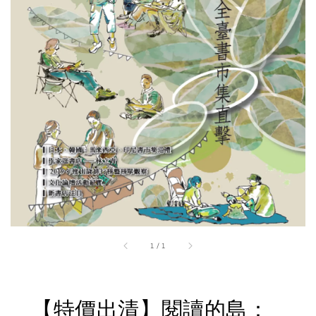
1
/
1
【特價出清】閱讀的島：