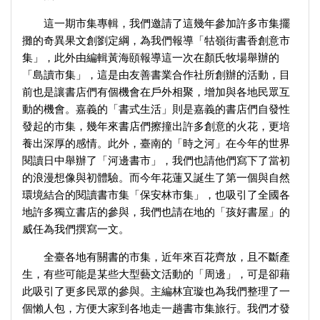
這一期市集專輯，我們邀請了這幾年參加許多市集擺
攤的奇異果文創劉定綱，為我們報導「牯嶺街書香創意市
集」，此外由編輯黃海頤報導這一次在顏氏牧場舉辦的
「島讀市集」，這是由友善書業合作社所創辦的活動，目
前也是讓書店們有個機會在戶外相聚，增加與各地民眾互
動的機會。嘉義的「書式生活」則是嘉義的書店們自發性
發起的市集，幾年來書店們擦撞出許多創意的火花，更培
養出深厚的感情。此外，臺南的「時之河」在今年的世界
閱讀日中舉辦了「河邊書市」，我們也請他們寫下了當初
的浪漫想像與初體驗。而今年花蓮又誕生了第一個與自然
環境結合的閱讀書市集「保安林市集」，也吸引了全國各
地許多獨立書店的參與，我們也請在地的「孩好書屋」的
威任為我們撰寫一文。
全臺各地有關書的市集，近年來百花齊放，且不斷產
生，有些可能是某些大型藝文活動的「周邊」，可是卻藉
此吸引了更多民眾的參與。主編林宜璇也為我們整理了一
個懶人包，方便大家到各地走一趟書市集旅行。我們才發