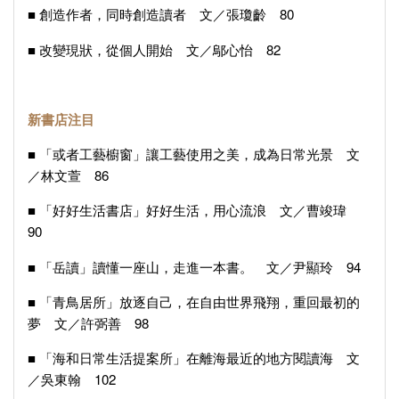
■ 創造作者，同時創造讀者 文／張瓊齡 80
■ 改變現狀，從個人開始 文／鄔心怡 82
新書店注目
■ 「或者工藝櫥窗」讓工藝使用之美，成為日常光景 文
／林文萱 86
■ 「好好生活書店」好好生活，用心流浪 文／曹竣瑋
90
■ 「岳讀」讀懂一座山，走進一本書。 文／尹顯玲 94
■ 「青鳥居所」放逐自己，在自由世界飛翔，重回最初的
夢 文／許弼善 98
■ 「海和日常生活提案所」在離海最近的地方閱讀海 文
／吳東翰 102