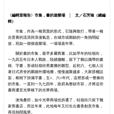
〈編輯室報告〉市集，書的遊樂場 │ 文／石芳瑜（總編
輯）
市集，作為一種買賣的形式，它隨興散打，帶著一種
吉普賽的流浪與浪漫氣息，在城市或鄉鎮的一角熱鬧綻
放，宛如一個個遊樂場、一場場嘉年華。
關於書的市集，最早多屬舊書，比如早年的牯嶺街，
一九四五年日本人戰敗，陸續撤離，留下了難以攜帶的書
籍、字畫，形成牯嶺街舊書攤的雛型。起初六、七個人沿
著日式房舍的圍牆外擺地攤，慢慢越聚越多，大家搭棚設
架，榕樹下掛滿字畫，五○、六○年代，這裡形成一整條街
的市集。一直到一九七四年，政府為整頓市容，才將這些
書商遷至光華橋下的光華商場。
滄海桑田，如今光華商場也拆遷了，牯嶺街只留下幾
家舊書店，而近年來，此地每年又衍生出書香創意市集，
再現熱鬧風華。