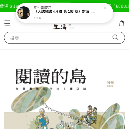
現在去購物！
滿＄1800免運費
首次註冊輸入折扣碼「GOODLIF
石***
已購買了
《大誌雜誌 4月號 第 193 期》封面：Solar 頌樂
3 天前
搜尋