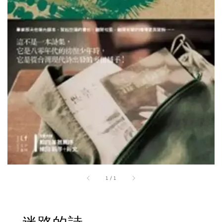
1
/
1