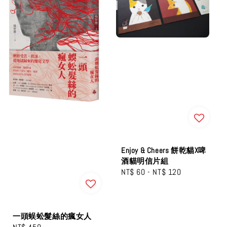
Enjoy & Cheers 餅乾貓X啤
酒貓明信片組
Regular
NT$ 60
-
NT$ 120
price
一頭蜈蚣髮絲的瘋女人