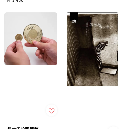
Regular
NT$ 450
price
優惠