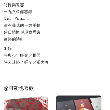
記憶與遺忘
一九八○備忘錄
Dear You……
繡有蓮花的一方手帕
舊日情懷與現實思索
迷路的詩Ⅱ
附錄：
詩與少年時光╱楊照
詩人迷路了嗎？╱張大春
您可能也喜歡