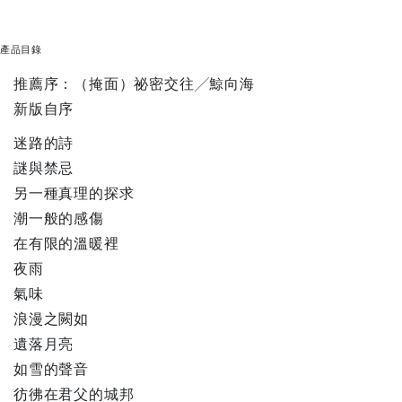
產品目錄
推薦序：（掩面）祕密交往╱鯨向海
新版自序
迷路的詩
謎與禁忌
另一種真理的探求
潮一般的感傷
在有限的溫暖裡
夜雨
氣味
浪漫之闕如
遺落月亮
如雪的聲音
彷彿在君父的城邦