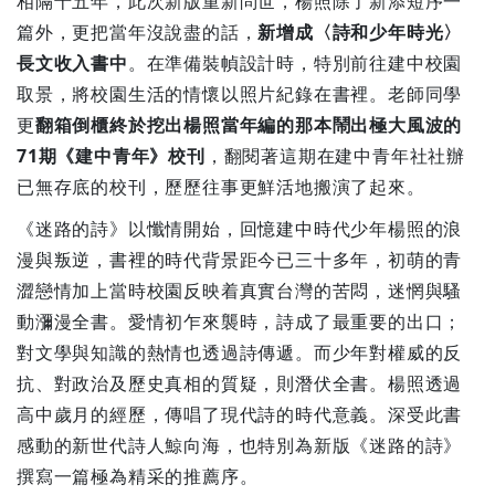
相隔十五年，此次新版重新問世，楊照除了新添短序一
篇外，更把當年沒說盡的話，
新增成〈詩和少年時光〉
長文收入書中
。在準備裝幀設計時，特別前往建中校園
取景，將校園生活的情懷以照片紀錄在書裡。老師同學
更
翻箱倒櫃終於挖出楊照當年編的那本鬧出極大風波的
71期《建中青年》校刊
，翻閱著這期在建中青年社社辦
已無存底的校刊，歷歷往事更鮮活地搬演了起來。
《迷路的詩》以懺情開始，回憶建中時代少年楊照的浪
漫與叛逆，書裡的時代背景距今已三十多年，初萌的青
澀戀情加上當時校園反映着真實台灣的苦悶，迷惘與騷
動瀰漫全書。愛情初乍來襲時，詩成了最重要的出口；
對文學與知識的熱情也透過詩傳遞。而少年對權威的反
抗、對政治及歷史真相的質疑，則潛伏全書。楊照透過
高中歲月的經歷，傳唱了現代詩的時代意義。深受此書
感動的新世代詩人鯨向海，也特別為新版《迷路的詩》
撰寫一篇極為精采的推薦序。