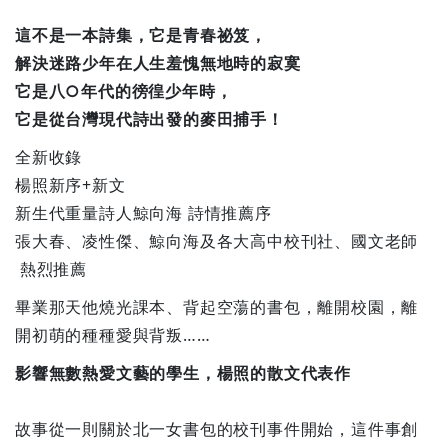
這不是一本詩集，它是青春祕笈，
解決迷路少年在人生羞愧無地時的寂寞
它是八○年代的徬徨少年時，
它是從台灣現代詩出發的麥田捕手！
全新收錄
楊照新序+新文
新生代重量詩人鯨向海 詩情推薦序
張大春、凌性傑、鯨向海及各大高中校刊社、國文老師
熱烈推薦
畢業那天他燒光課本、背起空蕩的書包，離開校園，離
開初萌的種種愛與背叛……
影響無數熱愛文藝的學生，楊照的散文代表作
故事從一則關於北一女書包的校刊事件開始，這件事創