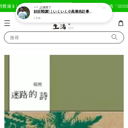
現在去購物！
費滿＄1800免運費
首次註冊輸入折扣碼「GOODLI
⋆** ༘
已購買了
好好閱讀T｜いくいく小高潮色計事務所X好好生活書店聯名款
4 天前
搜尋