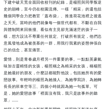
下建中破天荒全面回收校刊的紀錄，是楊照與同學叛逆
史的顛峰，至今仍在校園流傳。一樣「精采」的還包括
幾個同學合力把教官「蓋布袋」、推進荷花池裡之後逃
之夭夭。當時的他們就像每一個世代都有、不斷在自我
與體制間來回衝撞、看似有主見卻充滿迷茫的孩子一
樣，想方設法不尊重任何規定、打破所有規定，他們恣
意風發地成為被羨慕的一群，用我行我素的姿態伸張自
己的信念，甚至痛苦。
愛情，則是青春歲月裡另一件重要的事。一點點英豪氣
味加古靈精怪的女孩，楊照稱之為精采的女孩，稱楊照
是她最好的朋友，什麼話都能對他說，包括她所有的愛
戀故事。年輕時的楊照為她揍人、為她學寫詩、為她轉
長長的班車空等三、四個小時就因為她一句孤單。可
是，她的愛戀故事「裡面沒有我，我只是故事外的聽
眾」……