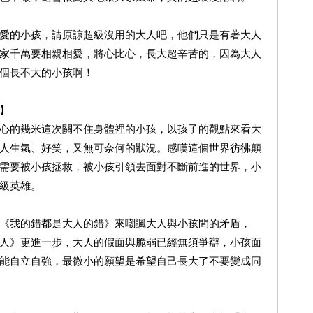
的小孩，請原諒超級沒用的大人吧，他們只是有著大人
家千萬要相親相愛，將心比心，長大超辛苦的，因為大人
個長不大的小孩啊！
】
的幾米這次關不住身體裡的小孩，以孩子的觀點來看大
人生氣、好笑，又無可奈何的狀況。感嘆這個世界彷彿顛
需要被小孩拯救，被小孩引領去面對不斷前進的世界，小
級英雄。
我的錯都是大人的錯》來嘲諷大人與小孩間的矛盾，
人》更進一步，大人的假面與脆弱已經無須爭辯，小孩面
能自立自強，最微小的願望是希望自己長大了不要變成同