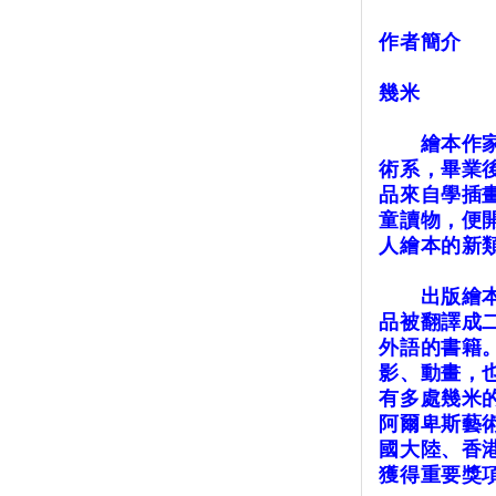
作者簡介
幾米
繪本作家，
術系，畢業
品來自學插
童讀物，便
人繪本的新
出版繪本二
品被翻譯成
外語的書籍
影、動畫，
有多處幾米
阿爾卑斯藝
國大陸、香
獲得重要獎