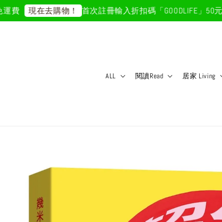
費
首次註冊輸入折扣碼「GOODLIFE」50元折
現在去購物！
ALL
閱讀Read
居家 Living