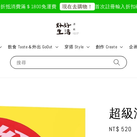
抵
消費滿＄1800免運費
首次註冊輸入折扣碼「GO
現在去購物！
飲食 Taste＆外出 GoOut
穿搭 Style
創作 Create
企画 
搜尋
超級
Regular
NT$ 520