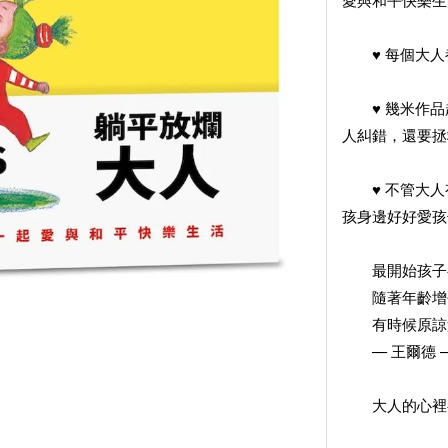
♥ 每個大人
♥ 幾米作品
人糾錯，還要拯
♥ 不管大人
孩身邊好好愛孩
最開始孩子都
隨著年齡增長
有時候原諒
— 王爾德 
大人的心裡都