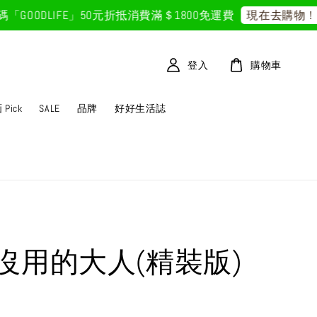
ODLIFE」50元折抵
消費滿＄1800免運費
首
現在去購物！
登入
購物車
Pick
SALE
品牌
好好生活誌
沒用的大人(精裝版)