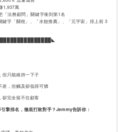
1,937萬
內把「法務顧問」關鍵字衝到第1名
關鍵字「關稅」、「水餃推薦」、「元宇宙」排上前 3
███████████████◣
，但只能維持一下子
不差，但觸及卻低得可憐
，卻完全留不住顧客
引擎排名，徹底打敗對手？Jemmy
告訴你：