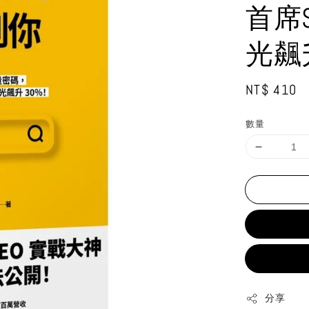
首席
光飆
Regular
NT$ 410
price
數量
分享