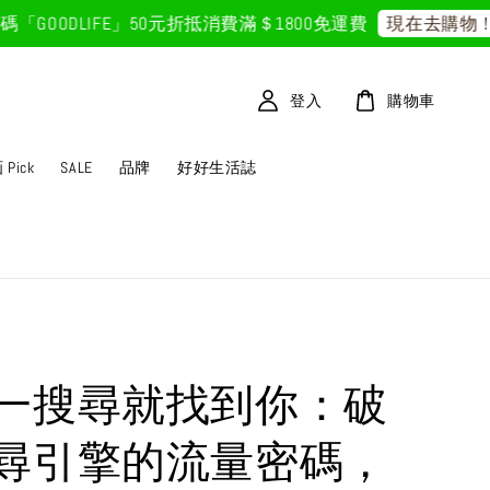
ODLIFE」50元折抵
消費滿＄1800免運費
首
現在去購物！
登入
購物車
Pick
SALE
品牌
好好生活誌
一搜尋就找到你：破
尋引擎的流量密碼，