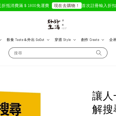
抵
消費滿＄1800免運費
首次註冊輸入折扣碼「GO
現在去購物！
飲食 Taste＆外出 GoOut
穿搭 Style
創作 Create
企画 
搜尋
讓人
解搜