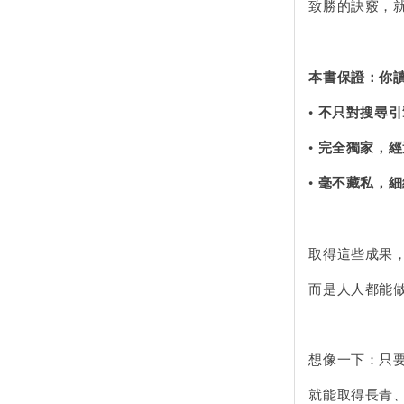
致勝的訣竅，
本書保證：你讀
•
不只對搜尋引
•
完全獨家，經
•
毫不藏私，細
取得這些成果
而是人人都能
想像一下：只
就能取得長青