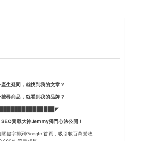
一產生疑問，就找到我的文章？
一搜尋商品，就看到我的品牌？
███████████████◤
，
SEO
實戰大神
Jemmy
獨門心法公開！
0 個關鍵字排到Google 首頁，吸引數百萬營收
2,600％ 流量成長