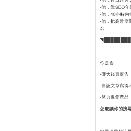
‧他，靠SEO年賺
‧他，48小時
‧他，把高難度
名
◥████████
你是否……
‧砸大錢買廣告
‧自認文章寫得
‧努力促銷產品
怎麼讓你的搜尋