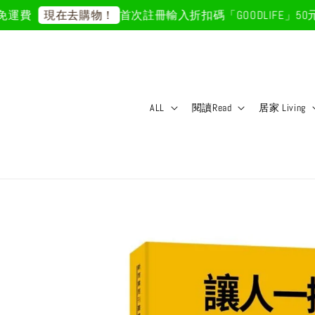
運費
首次註冊輸入折扣碼「GOODLIFE」50元折
現在去購物！
ALL
閱讀Read
居家 Living