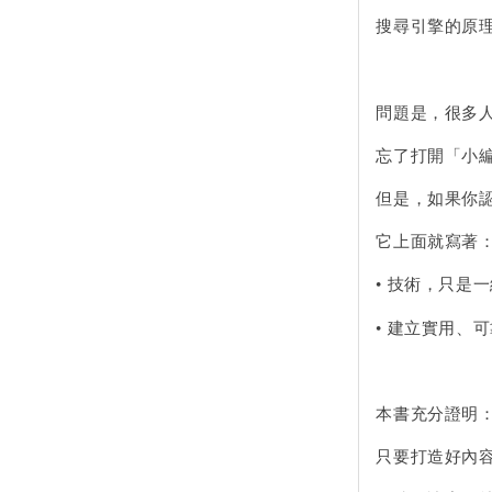
搜尋引擎的原
問題是，很多
忘了打開「小
但是，如果你認
它上面就寫著
• 技術，只是
• 建立實用、
本書充分證明
只要打造好內