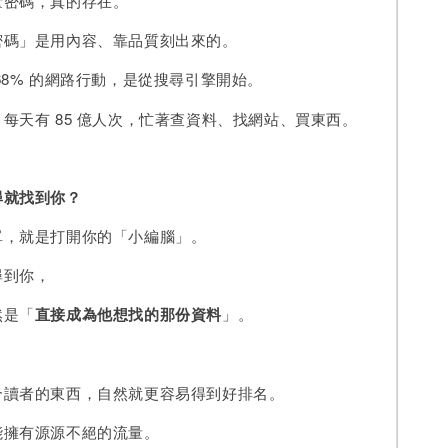
量密碼，真的存在。
密碼」是用內容、靠品質刻出來的。
68% 的網路行動，是從搜尋引擎開始。
每天有 85 億人次，忙著查資料、找網站、買東西。
尋就找到你？
單，就是打開你的「小編腦」。
尋到你，
然是「
直接成為他想找的那份資料
」。
？
合讀者的東西，自然就更容易得到好排名。
能擁有源源不絕的流量。