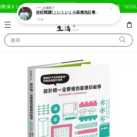
現在去購物！
費滿＄1800免運費
首次註冊輸入折扣碼「GOODLI
⋆** ༘
已購買了
好好閱讀T｜いくいく小高潮色計事務所X好好生活書店聯名款
3 天前
搜尋