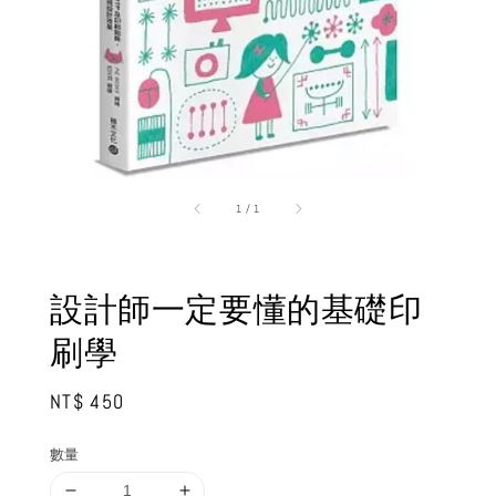
1
/
1
設計師一定要懂的基礎印
刷學
Regular
NT$ 450
price
數量