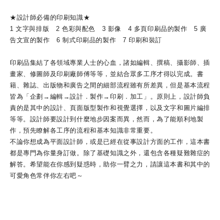
★設計師必備的印刷知識★
1 文字與排版 2 色彩與配色 3 影像 4 多頁印刷品的製作 5 廣
告文宣的製作 6 制式印刷品的製作 7 印刷和裝訂
印刷品集結了各領域專業人士的心血，諸如編輯、撰稿、攝影師、插
畫家、修圖師及印刷廠師傅等等，並結合眾多工序才得以完成。書
籍、雜誌、出版物和廣告之間的細部流程雖有所差異，但是基本流程
皆為「企劃→編輯→設計．製作→印刷．加工」。原則上，設計師負
責的是其中的設計、頁面版型製作和視覺選擇，以及文字和圖片編排
等等。設計師要設計到什麼地步因案而異，然而，為了能順利地製
作，預先瞭解各工序的流程和基本知識非常重要。
不論你想成為平面設計師，或是已經在從事設計方面的工作，這本書
都是專門為你量身訂做。除了基礎知識之外，還包含各種疑難雜症的
解答。希望能在你感到疑惑時，助你一臂之力，請讓這本書和其中的
可愛角色常伴你左右吧～