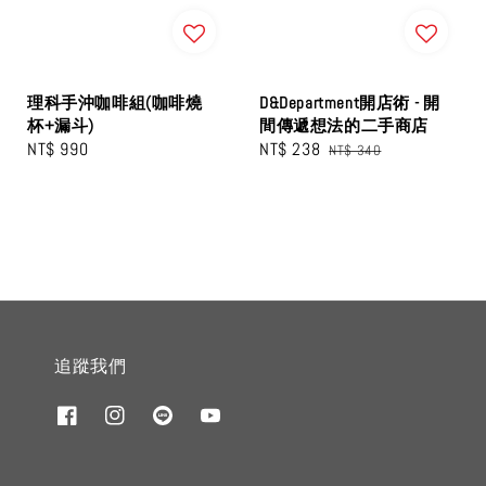
理科手沖咖啡組(咖啡燒
D&Department開店術 - 開
杯+漏斗)
間傳遞想法的二手商店
Regular
NT$ 990
Sale
NT$ 238
Regular
NT$ 340
price
price
price
追蹤我們