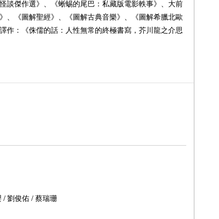
怪談傑作選》、《蜥蜴的尾巴：私藏版電影軼事》、大前
》、《圖解聖經》、《圖解古典音樂》、《圖解希臘北歐
譯作：《侏儒的話：人性無常的終極書寫，芥川龍之介思
/ 劉俊佑 / 蔡瑞珊