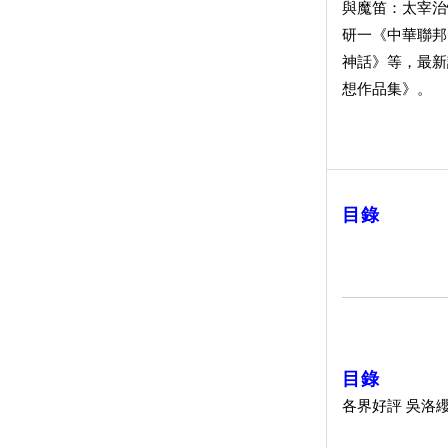
與魔笛：太宰治
研一《中華聯邦
神話》等，最新
想作品集》。
目錄
目錄
各界好評 吳洛纓 