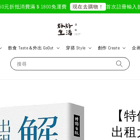
折抵
消費滿＄1800免運費
首次註冊輸入折扣碼「G
現在去購物！
飲食 Taste＆外出 GoOut
穿搭 Style
創作 Create
企画 
搜尋
【特
出租