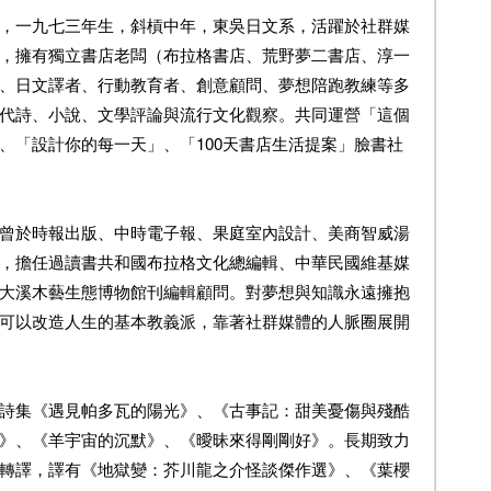
一九七三年生，斜槓中年，東吳日文系，活躍於社群媒
，擁有獨立書店老闆（布拉格書店、荒野夢二書店、淳一
、日文譯者、行動教育者、創意顧問、夢想陪跑教練等多
代詩、小說、文學評論與流行文化觀察。共同運營「這個
、「設計你的每一天」、「100天書店生活提案」臉書社
於時報出版、中時電子報、果庭室內設計、美商智威湯
，擔任過讀書共和國布拉格文化總編輯、中華民國維基媒
大溪木藝生態博物館刊編輯顧問。對夢想與知識永遠擁抱
可以改造人生的基本教義派，靠著社群媒體的人脈圈展開
集《遇見帕多瓦的陽光》、《古事記：甜美憂傷與殘酷
》、《羊宇宙的沉默》、《曖昧來得剛剛好》。長期致力
轉譯，譯有《地獄變：芥川龍之介怪談傑作選》、《葉櫻