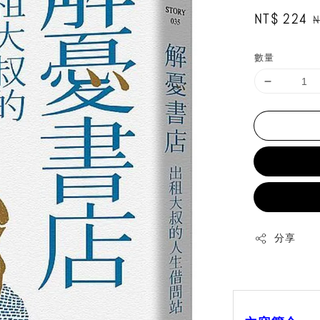
Sale
NT$ 224
R
N
price
p
數量
分享