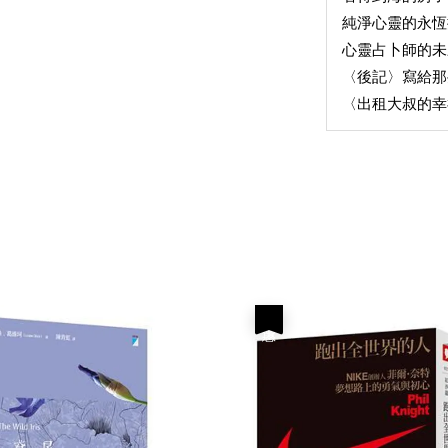
純淨心靈的永恆
心靈占卜師的
〈後記〉寫給那
〈出租大叔的
優惠