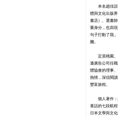
本名趙佳誼，
體與文化出版界
書店）、選書師
重身分，也寫現
句子打動了我」
團。
定居桃園。曾
遜廣告公司任職
體協會的理事、
熱情，深信閱讀
豐富旅程。
個人著作：詩
童話的七段航程
日本文學與文化