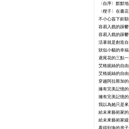
〈自序〉默默
〈楔子〉在書店
不小心簽下鉅
容易入戲的躁鬱
容易入戲的躁
活著就是創造自
狀似小貓的幸福
鳶尾花的三點
艾格妮絲的自由
艾格妮絲的自由
穿越阿拉斯加的
擁有完美記憶
擁有完美記憶
我以為她只是
給未來藝術家
給未來藝術家
看得到海的房子