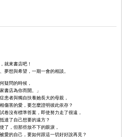
，就來書店吧！
、夢想與希望，一期一會的相談。
何疑問的時候，
家書店為你而開。」
症患者與獨自扶養她長大的母親，
相傷害的愛，要怎麼證明彼此依存？
試卷沒有標準答案，即使努力走了很遠，
抵達了自己想要的遠方？
使了，但那些放不下的眼淚，
被愛的自己，要如何跟這一切好好說再見？