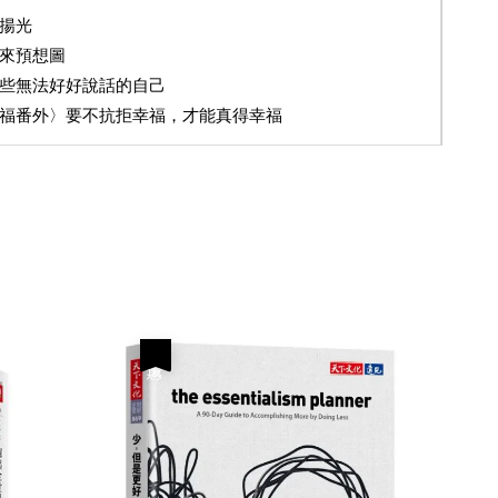
揚光
未來預想圖
些無法好好說話的自己
幸福番外〉要不抗拒幸福，才能真得幸福
優惠