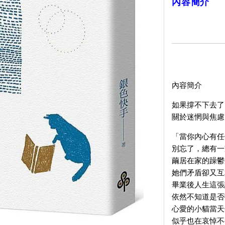
內容簡介
內容簡介
如果撐不下去了
關於迷惘與焦慮
「當你內心有任
別忘了，總有一
繭居在家的躁鬱
她們矛盾卻又互
畢業後人生這張
依然不知道是否
心愛的小貓當天
似乎也在哀悼不