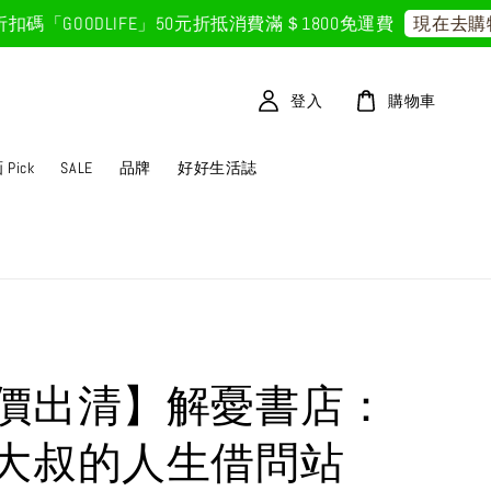
OODLIFE」50元折抵
消費滿＄1800免運費
現在去購物！
登入
購物車
Pick
SALE
品牌
好好生活誌
價出清】解憂書店：
大叔的人生借問站