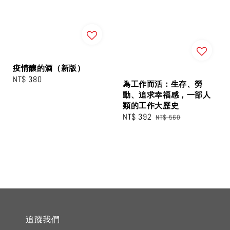
疫情釀的酒（新版）
Regular
NT$ 380
為工作而活：生存、勞
price
動、追求幸福感，一部人
類的工作大歷史
Sale
NT$ 392
Regular
NT$ 560
price
price
追蹤我們