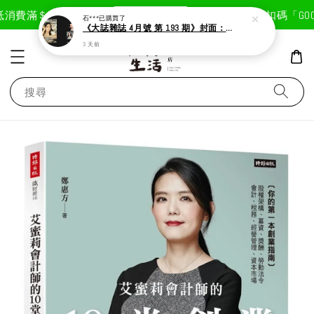
現在去購物！
消費滿＄1800免運費
首次註冊輸入折扣碼「GOODL
石***
已購買了
《大誌雜誌 4月號 第 193 期》封面：Solar 頌樂
3 天前
搜尋