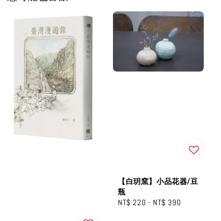
【白玥窯】小品花器/豆
瓶
Regular
NT$ 220
-
NT$ 390
price