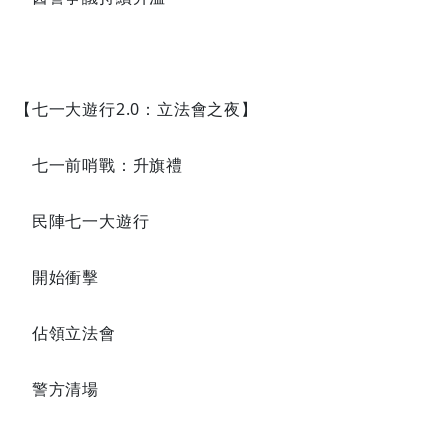
【七一大遊行2.0：立法會之夜】
七一前哨戰：升旗禮
民陣七一大遊行
開始衝擊
佔領立法會
警方清場