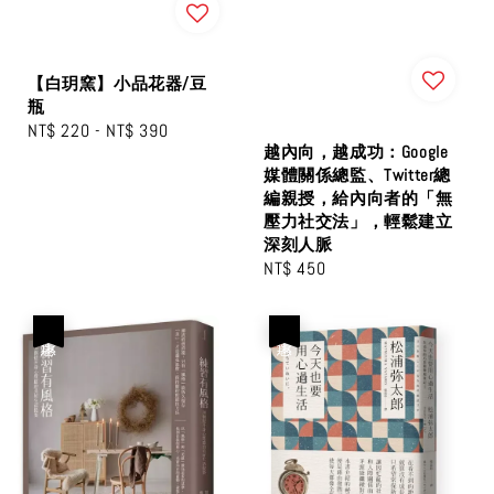
【白玥窯】小品花器/豆
瓶
Regular
NT$ 220
-
NT$ 390
越內向，越成功：Google
price
媒體關係總監、Twitter總
編親授，給內向者的「無
壓力社交法」，輕鬆建立
深刻人脈
Regular
NT$ 450
price
優惠
優惠