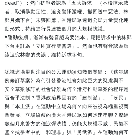
dead"）；然而抗爭者認為「五大訴求」（不檢控示威
者、取消暴動定性、追究警隊濫權、撤回送中惡法、林
鄭月娥下台）未獲回應，香港民眾透過公民力量變化運
動形式，持續進行長達數個月的大規模抗議。
*運動後期，漸漸有聲音認為要治本，應把訴求中的林鄭
下台更訂為「立即實行雙普選」。然而也有聲音認為應
該追究林鄭的失誤，維持訴求字句。
認識這場舉世注目的公民運動須知幾個關鍵：《逃犯條
例修訂草案》為何引發香港社會如此巨大的疑慮與不
安？草案修訂的社會背景為何？港府推動草案的程序是
否合乎法制？香港政治界固有的「建制派」、「泛民」
與「本土派」在運動中立場為何？向來被視為極重視商
業發展、立場紛歧的廣大香港民眾如何迅速串聯？歷經
數個月來警方的催淚彈洗禮，仍能大規模示威，民氣不
墜？抗爭者中的「和理非」與「勇武派」在運動如何互