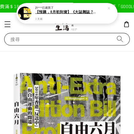
現在去購物！
滿＄1800免運費
首次註冊輸入折扣碼「GOODLIF
許***
已購買了
【預購，8月初到貨】《大誌雜誌 7月號 第 196 期》封面：布丁狗
3 天前
搜尋