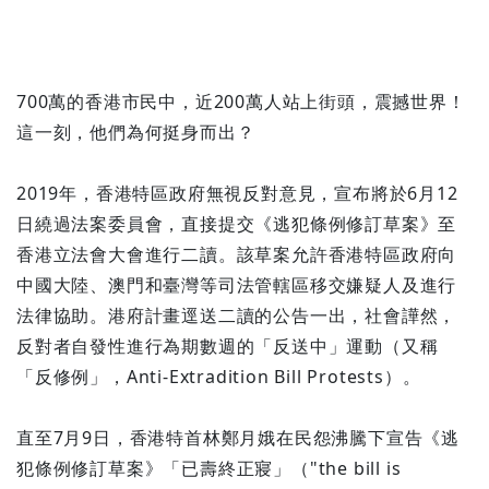
700萬的香港市民中，近200萬人站上街頭，震撼世界！
這一刻，他們為何挺身而出？
2019年，香港特區政府無視反對意見，宣布將於6月12
日繞過法案委員會，直接提交《逃犯條例修訂草案》至
香港立法會大會進行二讀。該草案允許香港特區政府向
中國大陸、澳門和臺灣等司法管轄區移交嫌疑人及進行
法律協助。港府計畫逕送二讀的公告一出，社會譁然，
反對者自發性進行為期數週的「反送中」運動（又稱
「反修例」，Anti-Extradition Bill Protests）。
直至7月9日，香港特首林鄭月娥在民怨沸騰下宣告《逃
犯條例修訂草案》「已壽終正寢」（"the bill is