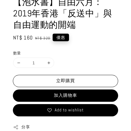
【泡水書】自由六月：
2019年香港「反送中」與
自由運動的開端
Sale
NT$ 160
Regular
優惠
NT$ 320
price
price
數量
立即購買
加入購物車
Add to wishlist
分享