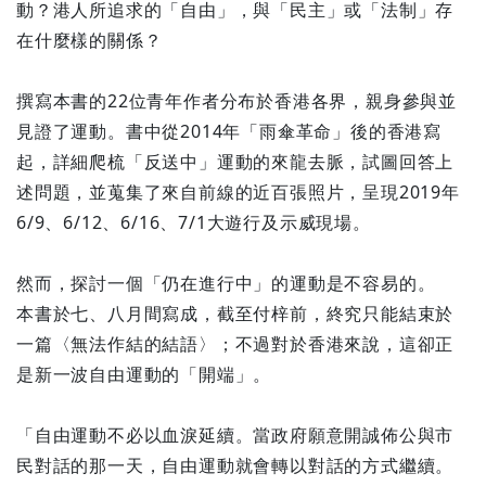
動？港人所追求的「自由」，與「民主」或「法制」存
在什麼樣的關係？
撰寫本書的22位青年作者分布於香港各界，親身參與並
見證了運動。書中從2014年「雨傘革命」後的香港寫
起，詳細爬梳「反送中」運動的來龍去脈，試圖回答上
述問題，並蒐集了來自前線的近百張照片，呈現2019年
6/9、6/12、6/16、7/1大遊行及示威現場。
然而，探討一個「仍在進行中」的運動是不容易的。
本書於七、八月間寫成，截至付梓前，終究只能結束於
一篇〈無法作結的結語〉；不過對於香港來說，這卻正
是新一波自由運動的「開端」。
「自由運動不必以血淚延續。當政府願意開誠佈公與市
民對話的那一天，自由運動就會轉以對話的方式繼續。