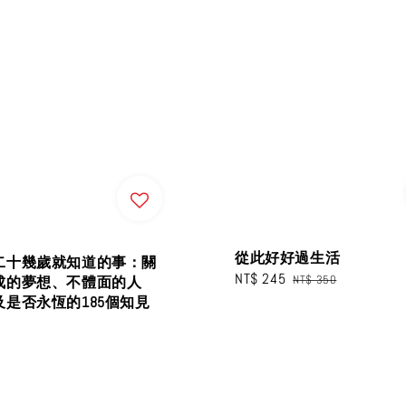
從此好好過生活
二十幾歲就知道的事：關
Sale
NT$ 245
Regular
NT$ 350
成的夢想、不體面的人
price
price
及是否永恆的185個知見