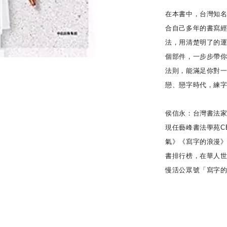
在本書中，台灣知
合自己多年的書寫
法，用清楚明了的
個部件，一步步帶
法則，能滿足你對
戀、戀字時代，練
侯信永：台灣書法
現任藝峰書法學苑C
氣》《寫字的浪漫》
書排行榜，在華人
慢活公眾號「寫字