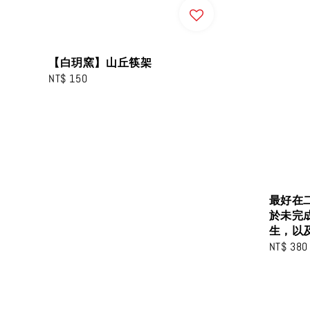
【白玥窯】山丘筷架
Regular
NT$ 150
price
最好在
於未完
生，以
Regular
NT$ 380
price