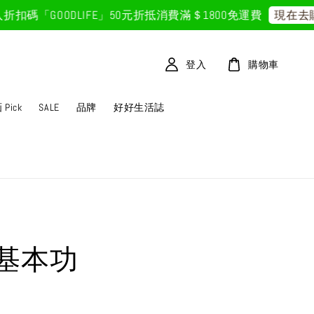
碼「GOODLIFE」50元折抵
消費滿＄1800免運費
現在去購
登入
購物車
Pick
SALE
品牌
好好生活誌
基本功