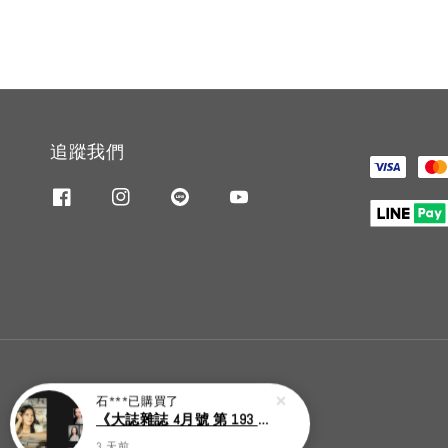
追蹤我們
石***
已購買了
《大誌雜誌 4月號 第 193 期》封面：Solar 頌樂
3 天前