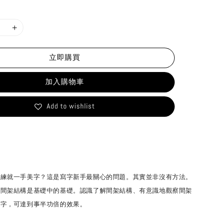
立即購買
加入購物車
Add to wishlist
，練就一手美字？這是寫字新手最關心的問題。其實並非沒有方法。
，間架結構是基礎中的基礎。認識了解間架結構、有意識地觀察間架
寫字，可達到事半功倍的效果。