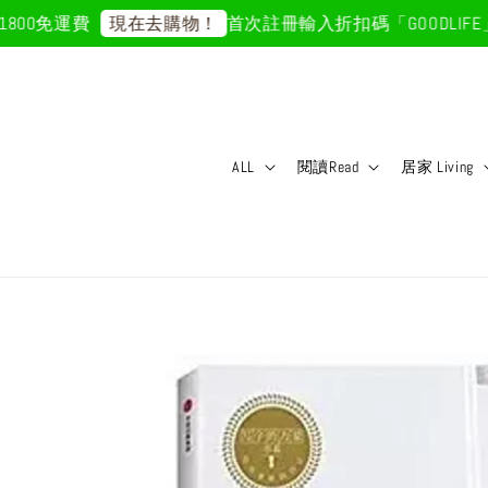
00免運費
首次註冊輸入折扣碼「GOODLIFE」
現在去購物！
ALL
閱讀Read
居家 Living