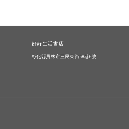
好好生活書店
彰化縣員林市三民東街59巷5號