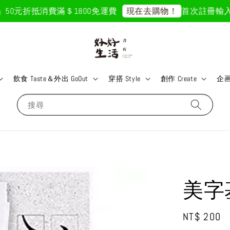
50元折抵
消費滿＄1800免運費
首次註冊輸入折扣
現在去購物！
飲食 Taste＆外出 GoOut
穿搭 Style
創作 Create
企画 
搜尋
美字
Regular
NT$ 200