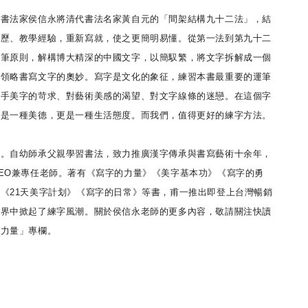
名書法家侯信永將清代書法名家黃自元的「間架結構九十二法」，結
經歷、教學經驗，重新寫就，使之更簡明易懂。從第一法到第九十二
運筆原則，解構博大精深的中國文字，以簡馭繁，將文字拆解成一個
你領略書寫文字的奧妙。寫字是文化的象征，練習本書最重要的運筆
一手美字的苛求、對藝術美感的渴望、對文字線條的迷戀。在這個字
字是一種美德，更是一種生活態度。而我們，值得更好的練字方法。
家。自幼師承父親學習書法，致力推廣漢字傳承與書寫藝術十余年，
EO兼專任老師。著有《寫字的力量》《美字基本功》《寫字的勇
《21天美字計划》《寫字的日常》等書，甫一推出即登上台灣暢銷
世界中掀起了練字風潮。關於侯信永老師的更多內容，敬請關注快讀
的力量」專欄。