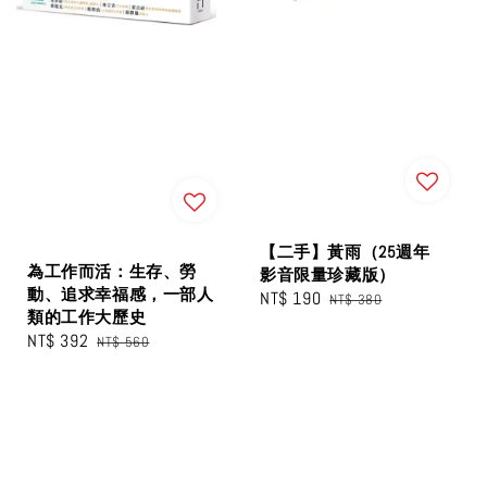
【二手】黃雨（25週年
為工作而活：生存、勞
影音限量珍藏版）
動、追求幸福感，一部人
Sale
NT$ 190
Regular
NT$ 380
類的工作大歷史
price
price
Sale
NT$ 392
Regular
NT$ 560
price
price