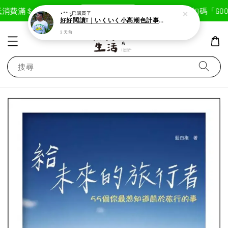
現在去購物！
消費滿＄1800免運費
首次註冊輸入折扣碼「GOODL
⋆** ༘
已購買了
好好閱讀T｜いくいく小高潮色計事務所X好好生活書店聯名款
3 天前
搜尋