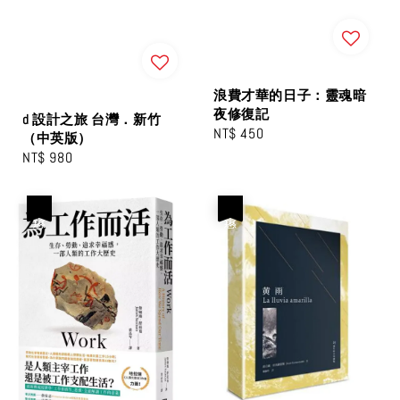
浪費才華的日子：靈魂暗
夜修復記
d 設計之旅 台灣．新⽵
Regular
NT$ 450
（中英版）
price
Regular
NT$ 980
price
優惠
優惠