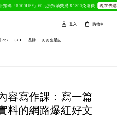
「GOODLIFE」50元折抵
消費滿＄1800免運費
現在去購物
登入
購物車
Pick
SALE
品牌
好好生活誌
內容寫作課：寫一篇
實料的網路爆紅好文