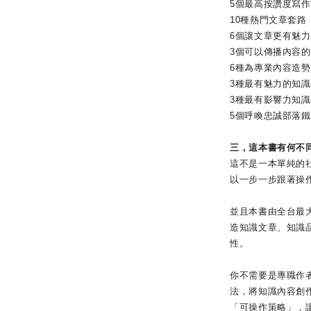
5個最高按讚度寫
10種熱門文章套路
6個讓文章更有魅
3個可以傳播內容
6種為專業內容造
3種最有魅力的知
3種最有影響力知
5個呼喚忠誠部落
三，這本書有何不
這不是一本單純的
以一步一步跟著操
並且本書由全台最
造知識文章、知識
性。
你不需要是專職作
法，將知識內容創
「可操作策略」，