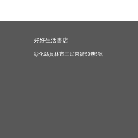
好好生活書店
彰化縣員林市三民東街59巷5號