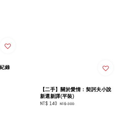
於紀錄
【二手】關於愛情：契訶夫小說
新選新譯(平裝)
Sale
NT$ 140
Regular
NT$ 300
price
price