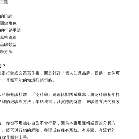
作主題
力的口訣
的關鍵角色
勢的行銷手法
識風格路線
識品牌類型
鐵粉方法
同？
社群行銷或文案寫作書，而是針對「個人知識品牌」提供一套你可
作，具體可能的知識行銷策略。
大科學知識社群：「泛科學」總編輯鄭國威撰寫，將泛科學多年打
品牌的經驗與方法，集結成書，以實際的例證，來驗證方法的有效
者，你也不用擔心自己不會行銷，因為本書用邏輯嚴謹的分析方
作、經營與行銷的經驗，整理成各種有系統、有步驟、有流程的
讓你具體好上手。