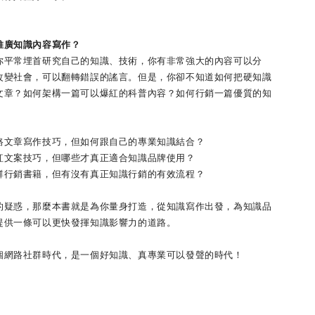
推廣知識內容寫作？
你平常埋首研究自己的知識、技術，你有非常強大的內容可以分
改變社會，可以翻轉錯誤的謠言。但是，你卻不知道如何把硬知識
文章？如何架構一篇可以爆紅的科普內容？如何行銷一篇優質的知
路文章寫作技巧，但如何跟自己的專業知識結合？
紅文案技巧，但哪些才真正適合知識品牌使用？
群行銷書籍，但有沒有真正知識行銷的有效流程？
的疑惑，那麼本書就是為你量身打造，從知識寫作出發，為知識品
提供一條可以更快發揮知識影響力的道路。
個網路社群時代，是一個好知識、真專業可以發聲的時代！