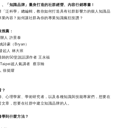
」、「知識品牌」量身打造的社群經營、內容行銷專書！
群「泛科學」總編輯，教你如何打造具有社群影響力的個人知識品
專業內容？如何讓社群為你的專業知識瘋狂按讚？
致推薦：
創辦人 許景泰
詩豪（Bryan）
同發起人 林大班
師的50堂說話課作者 王永福
Taipei超人氣講者 蔡宗翰
 徐挺燿
看？
師、心理學家、學術研究者，以及各種知識與技能專家們，想要在
普文章，想要在社群中建立知識品牌的人。
書學到什麼方法？