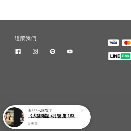
追蹤我們
石***
已購買了
《大誌雜誌 4月號 第 193 期》封面：Solar 頌樂
3 天前