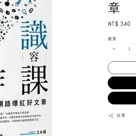
章
Regular
NT$ 340
price
數量
分享