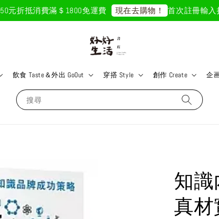
0元折抵
消費滿＄1800免運費
首次註冊輸入折扣碼
現在去購物！
飲食 Taste＆外出 GoOut
穿搭 Style
創作 Create
企画 
搜尋
知識
真材