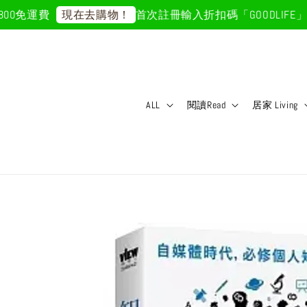
0免運費
首次註冊輸入折扣碼「GOODLIFE」5
現在去購物！
ALL
閱讀Read
居家 Living