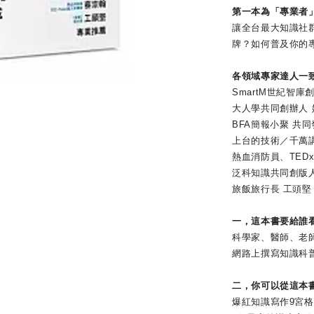
第一本為「專業者
讓全台最大知識社
牌？如何普及你的
各領域專家達人一
SmartM世紀智庫
大人學共同創辦人 姚
BFA簡報小聚 共
上台的技術／千萬講
熱血消防員、TEDx
泛科知識共同創版人
旅飯旅行長 工頭堅
一，這本書要給誰
科學家、醫師、老
網路上撰寫知識科
二，你可以從這本
爆紅知識寫作9宮格