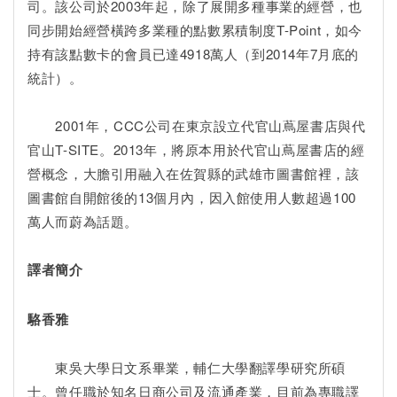
司。該公司於2003年起，除了展開多種事業的經營，也
同步開始經營橫跨多業種的點數累積制度T-Point，如今
持有該點數卡的會員已達4918萬人（到2014年7月底的
統計）。
2001年，CCC公司在東京設立代官山蔦屋書店與代
官山T-SITE。2013年，將原本用於代官山蔦屋書店的經
營概念，大膽引用融入在佐賀縣的武雄市圖書館裡，該
圖書館自開館後的13個月內，因入館使用人數超過100
萬人而蔚為話題。
譯者簡介
駱香雅
東吳大學日文系畢業，輔仁大學翻譯學研究所碩
士。曾任職於知名日商公司及流通產業，目前為專職譯