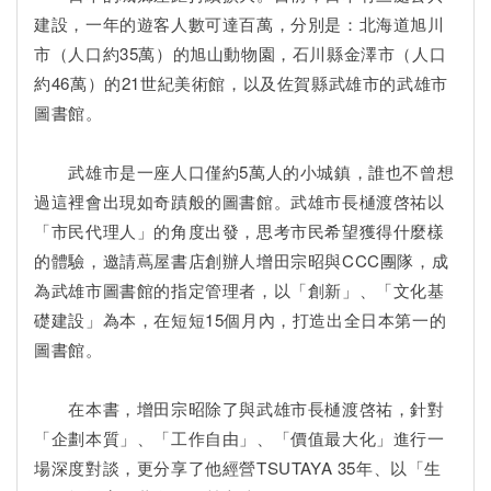
建設，一年的遊客人數可達百萬，分別是：北海道旭川
市（人口約35萬）的旭山動物園，石川縣金澤市（人口
約46萬）的21世紀美術館，以及佐賀縣武雄市的武雄市
圖書館。
武雄市是一座人口僅約5萬人的小城鎮，誰也不曾想
過這裡會出現如奇蹟般的圖書館。武雄市長樋渡啓祐以
「市民代理人」的角度出發，思考市民希望獲得什麼樣
的體驗，邀請蔦屋書店創辦人增田宗昭與CCC團隊，成
為武雄市圖書館的指定管理者，以「創新」、「文化基
礎建設」為本，在短短15個月內，打造出全日本第一的
圖書館。
在本書，增田宗昭除了與武雄市長樋渡啓祐，針對
「企劃本質」、「工作自由」、「價值最大化」進行一
場深度對談，更分享了他經營TSUTAYA 35年、以「生