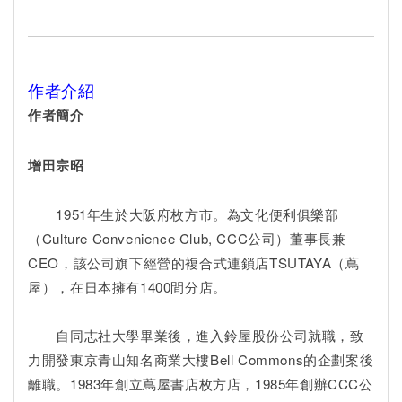
作者介紹
作者簡介
增田宗昭
1951年生於大阪府枚方市。為文化便利俱樂部
（Culture Convenience Club, CCC公司）董事長兼
CEO，該公司旗下經營的複合式連鎖店TSUTAYA（蔦
屋），在日本擁有1400間分店。
自同志社大學畢業後，進入鈴屋股份公司就職，致
力開發東京青山知名商業大樓Bell Commons的企劃案後
離職。1983年創立蔦屋書店枚方店，1985年創辦CCC公