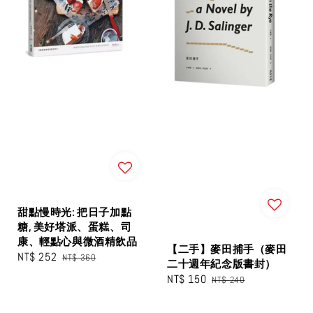
甜點慢時光: 把日子加點
糖, 美好塔派、蛋糕、司
康、輕點心與微酒精飲品
【二手】麥田捕手（麥田
Sale
NT$ 252
Regular
NT$ 360
二十週年紀念版書封）
price
price
Sale
NT$ 150
Regular
NT$ 240
price
price