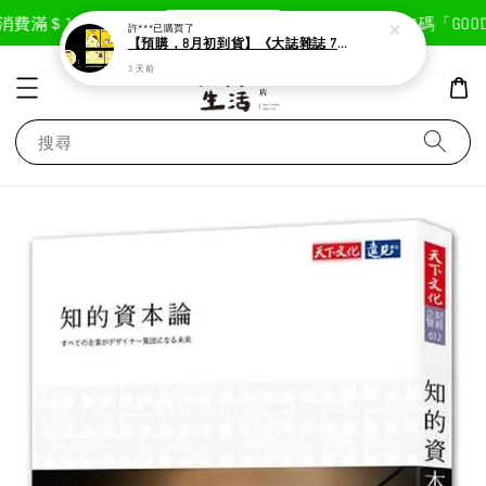
現在去購物！
費滿＄1800免運費
首次註冊輸入折扣碼「GOODLI
許***
已購買了
【預購，8月初到貨】《大誌雜誌 7月號 第 196 期》封面：布丁狗
3 天前
搜尋