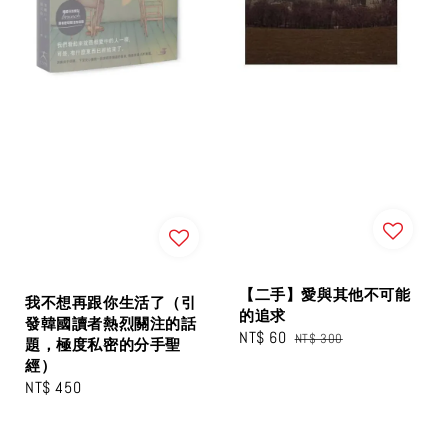
【二手】愛與其他不可能
我不想再跟你生活了（引
的追求
發韓國讀者熱烈關注的話
Sale
NT$ 60
Regular
NT$ 300
題，極度私密的分手聖
price
price
經）
Regular
NT$ 450
price