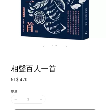
1
/
1
相聲百人一首
Regular
NT$ 420
price
數量