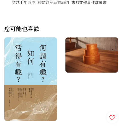
穿越千年時空 輕鬆熟記百首詩詞 古典文學最佳啟蒙書
您可能也喜歡