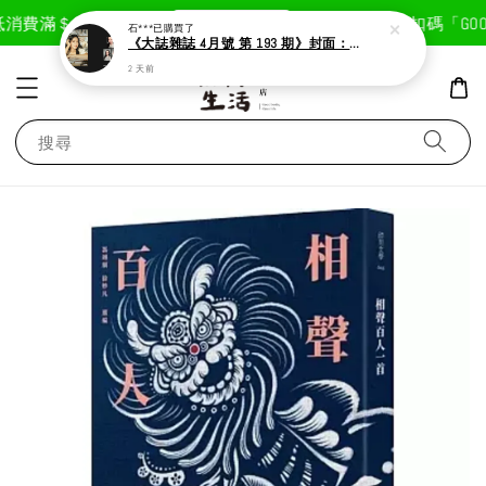
現在去購物！
消費滿＄1800免運費
首次註冊輸入折扣碼「GOODL
石***
已購買了
《大誌雜誌 4月號 第 193 期》封面：Solar 頌樂
2 天前
搜尋