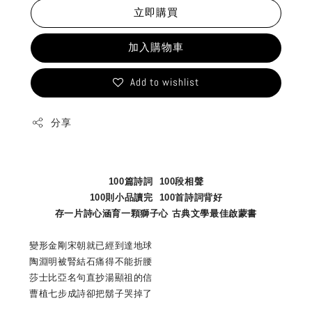
立即購買
加入購物車
Add to wishlist
分享
100篇詩詞 100段相聲
100則小品讀完 100首詩詞背好
存一片詩心涵育一顆獅子心 古典文學最佳啟蒙書
變形金剛宋朝就已經到達地球
陶淵明被腎結石痛得不能折腰
莎士比亞名句直抄湯顯祖的信
曹植七步成詩卻把鬍子哭掉了