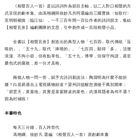
《相聲百人一首》是以詩詞作為節目主軸，以二人對口相聲的方
式呈現的劇本集。由馮翊綱與徐妙凡共同選編自三國曹操〈短歌行〉
至明朝楊慎〈臨江仙〉，一千三百年間一百位作者的詩詞韻文，集結
【相聲瓦舍】編劇團隊的文思，引申創作成一百段相聲小品。
全書以【相聲瓦舍】創造出的典型人物「七百四」取代傳統「逗
哏的」，「五十九」取代「捧哏的」。「七百四」顯得「多」，活潑
浪漫、不拘小節，但有點草包。「五十九」博學，但保守拘謹，甚至
膿包式的腐敗，差一分才及格。
兩個人物一問一答，賦予古詩詞新說法：陶淵明為什麼不能折
腰？白居易適合上電視購物頻道？梁州詞提醒您酒後千萬別開車；
「碧雲天，黃葉地」其實是喜宴辦桌的菜色；武漢尋隱者為何不遇？
因為封城啦！
本書特色
每天三分鐘，百人跨世代
馮翊綱、徐妙凡 選編 《相聲百人一首》原創劇本書