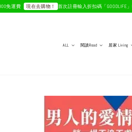
免運費
首次註冊輸入折扣碼「GOODLIFE」50
現在去購物！
ALL
閱讀Read
居家 Living