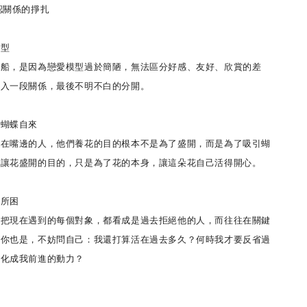
關係的掙扎
型
，是因為戀愛模型過於簡陋，無法區分好感、友好、欣賞的差
投入一段關係，最後不明不白的分開。
蝴蝶自來
嘴邊的人，他們養花的目的根本不是為了盛開，而是為了吸引蝴
道讓花盛開的目的，只是為了花的本身，讓這朵花自己活得開心。
所困
現在遇到的每個對象，都看成是過去拒絕他的人，而往往在關鍵
果你也是，不妨問自己：我還打算活在過去多久？何時我才要反省過
分化成我前進的動力？