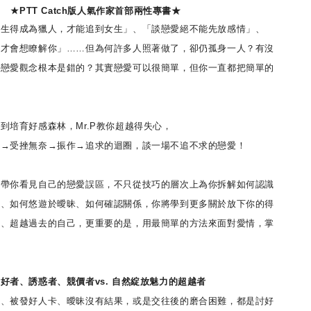
★PTT Catch版人氣作家首部兩性專書★
得成為獵人，才能追到女生」、「談戀愛絕不能先放感情」、
人才會想瞭解你」……但為何許多人照著做了，卻仍孤身一人？有沒
的戀愛觀念根本是錯的？其實戀愛可以很簡單，但你一直都把簡單的
培育好感森林，Mr.P教你超越得失心，
受挫無奈→振作→追求的迴圈，談一場不追不求的戀愛！
你看見自己的戀愛誤區，不只從技巧的層次上為你拆解如何認識
情、如何悠遊於曖昧、如何確認關係，你將學到更多關於放下你的得
緒、超越過去的自己，更重要的是，用最簡單的方法來面對愛情，掌
、誘惑者、競價者vs. 自然綻放魅力的超越者
被發好人卡、曖昧沒有結果，或是交往後的磨合困難，都是討好