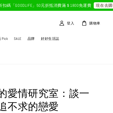
GOODLIFE」50元折抵
消費滿＄1800免運費
現在去購物
登入
購物車
Pick
SALE
品牌
好好生活誌
的愛情研究室：談一
追不求的戀愛