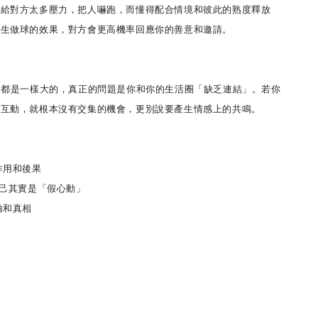
對方太多壓力，把人嚇跑，而懂得配合情境和彼此的熟度釋放
產生做球的效果，對方會更高機率回應你的善意和邀請。
圈
都是一樣大的，真正的問題是你和你的生活圈「缺乏連結」。若你
、互動，就根本沒有交集的機會，更別說要產生情感上的共鳴。
用和後果
己其實是「假心動」
和真相