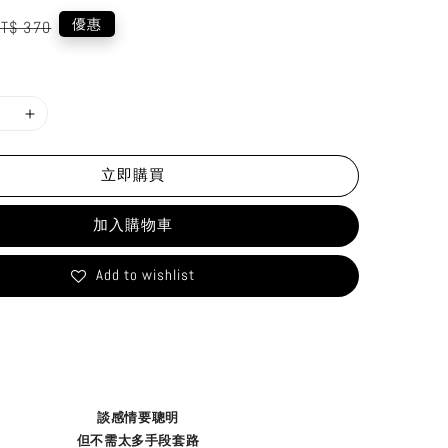
egular
優惠
T$ 370
rice
立即購買
加入購物車
Add to wishlist
談感情要聰明
但不需太多手段套路