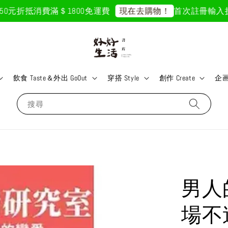
元折抵
消費滿＄1800免運費
首次註冊輸入折扣碼「
現在去購物！
飲食 Taste＆外出 GoOut
穿搭 Style
創作 Create
企画 
搜尋
男人
場不