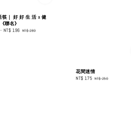
筷｜ 好 好 生 活 x 健
筷《聯名》
-
NT$ 196
Regular
NT$ 280
price
花間迷情
Sale
NT$ 175
Regular
NT$ 250
price
price