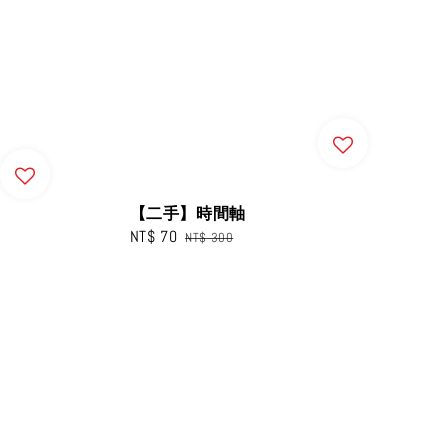
【二手】時間軸
Sale
NT$ 70
Regular
NT$ 300
price
price