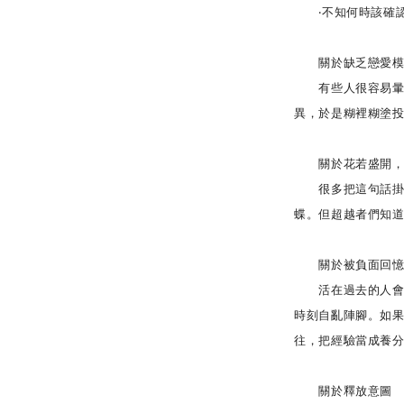
‧不知何時該確認
關於缺乏戀愛模
有些人很容易暈船
異，於是糊裡糊塗
關於花若盛開，
很多把這句話掛在
蝶。但超越者們知
關於被負面回憶
活在過去的人會把
時刻自亂陣腳。如
往，把經驗當成養
關於釋放意圖