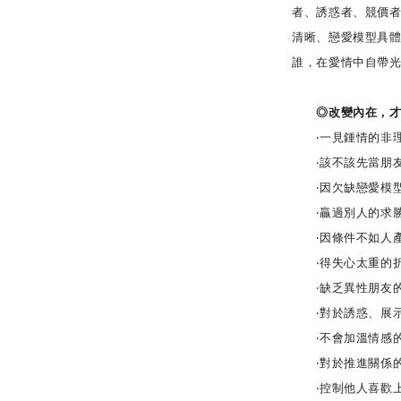
者、誘惑者、競價
清晰、戀愛模型具
誰，在愛情中自帶
◎改變內在，才能
‧一見鍾情的非理
‧該不該先當朋友
‧因欠缺戀愛模型
‧贏過別人的求
‧因條件不如人產
‧得失心太重的
‧缺乏異性朋友
‧對於誘惑、展示
‧不會加溫情感
‧對於推進關係
‧控制他人喜歡上