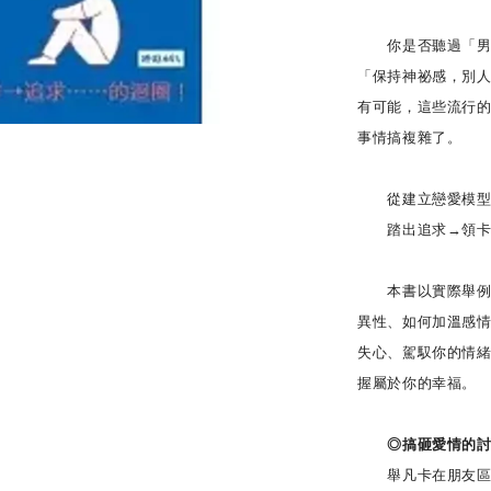
你是否聽過「男生
「保持神祕感，別
有可能，這些流行
事情搞複雜了。
從建立戀愛模型到
踏出追求→領卡→
本書以實際舉例帶
異性、如何加溫感
失心、駕馭你的情
握屬於你的幸福。
◎搞砸愛情的討好者
舉凡卡在朋友區、