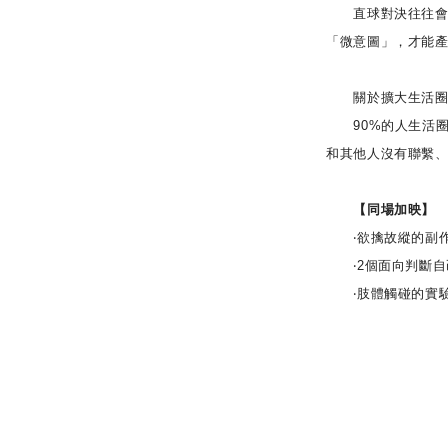
直球對決往往會給
「微意圖」，才能
關於擴大生活
90%的人生活圈
和其他人沒有聯繫
【同場加映】
‧欲擒故縱的副作
‧2個面向判斷自
‧肢體觸碰的實驗