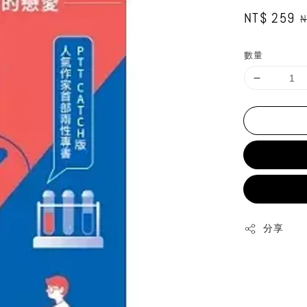
Sale
NT$ 259
R
N
price
p
數量
分享