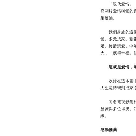
「現代愛情」（Mo
寫關於愛情與愛的真
采選編。
我們身處的這個時
體、多元成家、憂
婚、跨齡戀愛、中
大，「獲得幸福」
這就是愛情，每個
收錄在這本書中的
人生急轉彎到成家
同名電視影集於201
瑟薇與多位得獎、知
線。
感動推薦