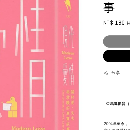
事
Sale
NT$ 180
R
N
price
p
分享
亞馬遜影音（A
2004年至今，