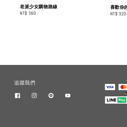
老派少女購物路線
喜歡你
Regular
NT$ 360
Regular
NT$ 320
price
price
追蹤我們