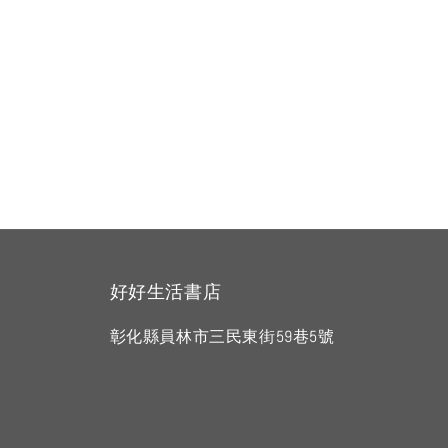
好好生活書店
彰化縣員林市三民東街59巷5號