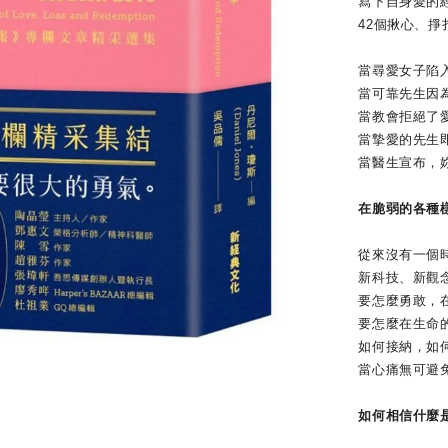
寫下自身愛的經歷
42個揪心、掙扎
當尋愛女子陷入
當可靠先生因為
當教會拒絕了愛
當摯愛的先生即
當醫生宣布，妳
在脆弱的各種樣
從來沒有一個時
新科技、新觀念、
要怎麼勇敢，在
要怎麼在生命的
如何接納，如何
當心痛無可避免
如何相信什麼是