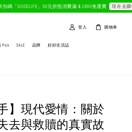
GOODLIFE」50元折抵
消費滿＄1800免運費
現在去購物
登入
購物車
Pick
SALE
品牌
好好生活誌
手】現代愛情：關於
失去與救贖的真實故