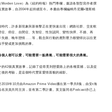
rden Love）為《紐約時報》熱門專欄，邀請各類型寫作者撰
實故事，自2004年起持續至今。本書由專欄編輯丹尼爾•瓊斯精
代，許多新現象與新衝擊正在更快速出現：網路社群、交友軟
鬱症、癌症、自閉症、失智症、性別認同、變性抉擇、不婚、再
年失婚、晚年戀情……等，觀念與行動的應對壓力都變得比以往更
似乎變成更加挑戰的事。
人都可以愛，可能需要一點勇氣，可能需要很大的勇氣。
42個真實故事，記錄了從尋覓到戀愛路上的各種震撼，以及從
之後的考驗，是這個時代豐富愛情面貌的縮影。
9年10月由Amazon Prime Video播出第一季共8集，由安•海
名演員共同主演，並有第二季計畫。英文版同名Podcast亦已上