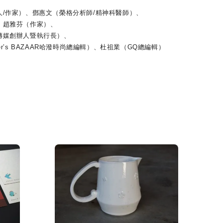
作家）、鄧惠文（榮格分析師/精神科醫師）、
趙雅芬（作家）、
媒創辦人暨執行長）、
r’s BAZAAR哈潑時尚總編輯）、杜祖業（GQ總編輯）