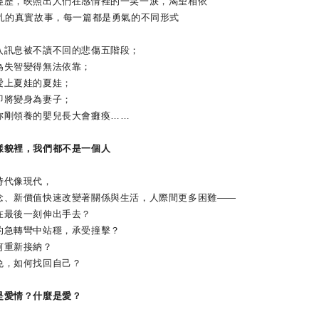
，映照出人們在感情裡的一笑一淚，渴望相依
的真實故事，每一篇都是勇氣的不同形式
訊息被不讀不回的悲傷五階段；
失智變得無法依靠；
上夏娃的夏娃；
將變身為妻子；
剛領養的嬰兒長大會癱瘓……
貌裡，我們都不是一個人
代像現代，
新價值快速改變著關係與生活，人際間更多困難――
最後一刻伸出手去？
急轉彎中站穩，承受撞擊？
重新接納？
，如何找回自己？
愛情？什麼是愛？