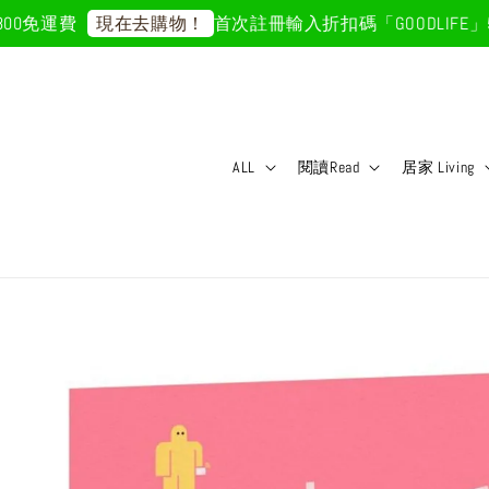
0免運費
首次註冊輸入折扣碼「GOODLIFE」50
現在去購物！
ALL
閱讀Read
居家 Living