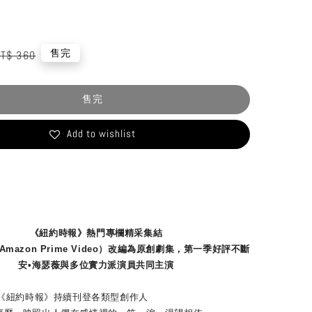
egular
售完
T$ 360
rice
售完
Add to wishlist
《紐約時報》熱門專欄精采集結
mazon Prime Video）改編為原創劇集，第一季好評不斷
安•海瑟薇與多位實力派演員共同主演
《紐約時報》持續刊登各類型創作人