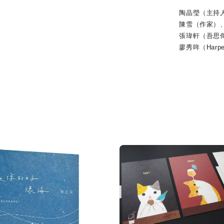
陶晶瑩（主持人/
陳雪（作家）、
張瑋軒（吾思傳
廖秀哖（Harpe