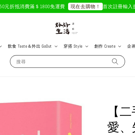
元折抵
消費滿＄1800免運費
首次註冊輸入折扣碼「
現在去購物！
飲食 Taste＆外出 GoOut
穿搭 Style
創作 Create
企画 
搜尋
【二
愛、