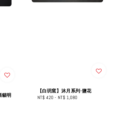
【白玥窯】沐月系列-鹽花
X啤酒貓明
Regular
NT$ 420
-
NT$ 1,080
price