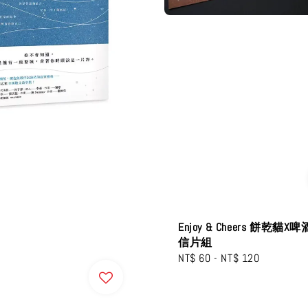
Enjoy & Cheers 餅乾貓
信片組
Regular
NT$ 60
-
NT$ 120
price