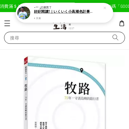
現在去購物！
費滿＄1800免運費
首次註冊輸入折扣碼「GOODLI
⋆** ༘
已購買了
好好閱讀T｜いくいく小高潮色計事務所X好好生活書店聯名款
4 天前
搜尋