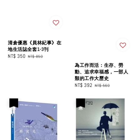
清倉優惠《員林紀事》在
地生活誌全套1-3刊
Sale
NT$ 350
Regular
NT$ 850
price
price
為工作而活：生存、勞
動、追求幸福感，一部人
類的工作大歷史
Sale
NT$ 392
Regular
NT$ 560
price
price
優惠
優惠