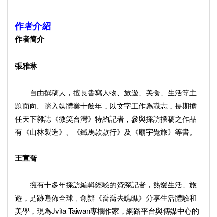
作者介紹
作者簡介
張雅琳
自由撰稿人，擅長書寫人物、旅遊、美食、生活等主
題面向。踏入媒體業十餘年，以文字工作為職志，長期擔
任天下雜誌《微笑台灣》特約記者，參與採訪撰稿之作品
有《山林製造》、《鐵馬款款行》及《廟宇覺旅》等書。
王宣喬
擁有十多年採訪編輯經驗的資深記者，熱愛生活、旅
遊，足跡遍佈全球，創辦《喬喬去瞧瞧》分享生活體驗和
美學，現為Jvita Taiwan專欄作家，網路平台與傳媒中心的