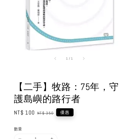
1
/
1
【二手】牧路：75年，守
護島嶼的路行者
Sale
NT$ 100
Regular
優惠
NT$ 350
price
price
數量