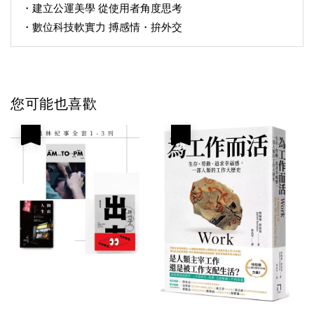
・建立公運美學 從使用者角度思考
・數位科技軟實力 搏感情・拚外交
您可能也喜歡
優惠
優惠