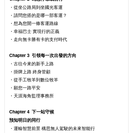
・從坐公路局到坐國光客運
・請問您搭的是哪一部客運？
・想為您開一條客運路線
・幸福巴士 實現行的正義
・走向無卡勝有卡的支付時代
Chapter 3 引領每一次出發的方向
・古往今來的新手上路
・掛牌上路 終身管顧
・從手工牧羊到數位牧羊
・願您一路平安
・天涯海角監理事務所
Chapter 4 下一站守候
預知明日的同行
・運輸智慧前景 構思無人駕駛的未來智能行