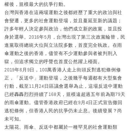
權後，規模最大的抗爭行動。
台灣與香港在這兩場運動之後都經歷了重大的政治與社
會變遷，更多的社會運動登場，並且蔓延至新的議題；
許多年輕人決定參與政治，他們成立新的政黨，並且投
身於選舉。2016年5月，台灣出現了第三次政黨輪替，民
進黨取得總統大位與立法院多數，首度完全執政。在雨
傘運動之後的香港，儘管有不少運動參與者被判刑入
獄，但追求獨立的呼聲也首度公然躍上檯面。
2019年6月9日，100萬香港人走上街頭反對逃犯條例修
正，「反送中」運動登場，之後幾乎每週都有大型集會
行動，截至11月24日區議會選舉為止，這場反送中運動
已經轟轟烈烈持續了168天，規模遠超過五年前為期79天
的雨傘運動。儘管香港政府已經在9月4日正式宣告撤回
逃犯條例，但香港人民的抗爭仍未止息。後續發展？尚
未可知。
太陽花、雨傘、反送中都屬於一種罕見的社會運動類