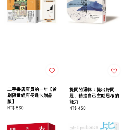
二手書店店員的一年【首
提問的邏輯：提出好問
刷限量貓店長透卡贈品
題、精進自己主動思考的
版】
能力
Regular
NT$ 560
Regular
NT$ 450
price
price