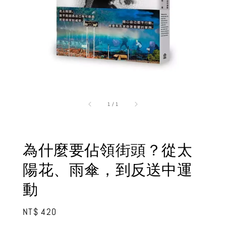
1
/
1
為什麼要佔領街頭？從太
陽花、雨傘，到反送中運
動
Regular
NT$ 420
price