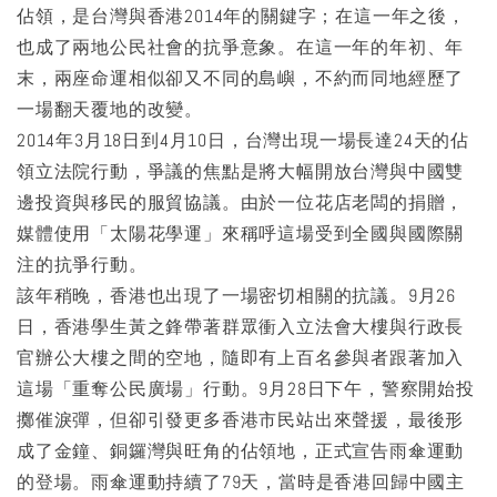
佔領，是台灣與香港2014年的關鍵字；在這一年之後，
也成了兩地公民社會的抗爭意象。在這一年的年初、年
末，兩座命運相似卻又不同的島嶼，不約而同地經歷了
一場翻天覆地的改變。
2014年3月18日到4月10日，台灣出現一場長達24天的佔
領立法院行動，爭議的焦點是將大幅開放台灣與中國雙
邊投資與移民的服貿協議。由於一位花店老闆的捐贈，
媒體使用「太陽花學運」來稱呼這場受到全國與國際關
注的抗爭行動。
該年稍晚，香港也出現了一場密切相關的抗議。9月26
日，香港學生黃之鋒帶著群眾衝入立法會大樓與行政長
官辦公大樓之間的空地，隨即有上百名參與者跟著加入
這場「重奪公民廣場」行動。9月28日下午，警察開始投
擲催淚彈，但卻引發更多香港市民站出來聲援，最後形
成了金鐘、銅鑼灣與旺角的佔領地，正式宣告雨傘運動
的登場。雨傘運動持續了79天，當時是香港回歸中國主