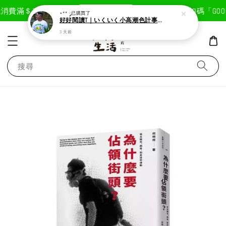
現在去購物！
消費滿＄1800免運費
首次註冊輸入折扣碼「GOODL
⋆** ༘
已購買了
好好閱讀T｜いくいく小高潮色計事務所X好好生活書店聯名款
3 天前
搜尋