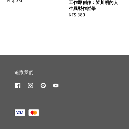
Regular
NT$ 360
工作即創作：皆川明的人
price
生與製作哲學
Regular
NT$ 380
price
追蹤我們