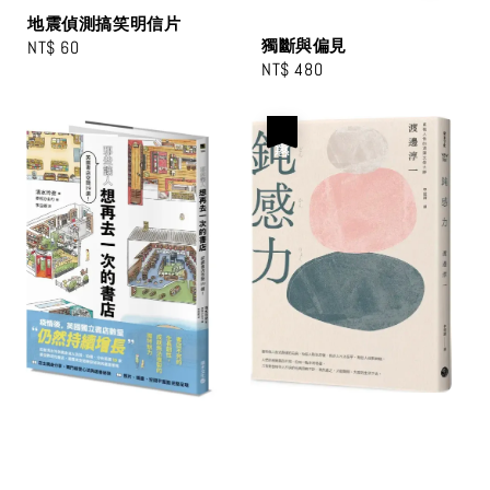
地震偵測搞笑明信片
獨斷與偏見
Regular
NT$ 60
Regular
NT$ 480
price
price
優惠