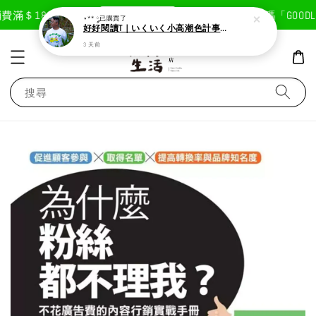
現在去購物！
費滿＄1800免運費
首次註冊輸入折扣碼「GOODLI
⋆** ༘
已購買了
好好閱讀T｜いくいく小高潮色計事務所X好好生活書店聯名款
3 天前
搜尋