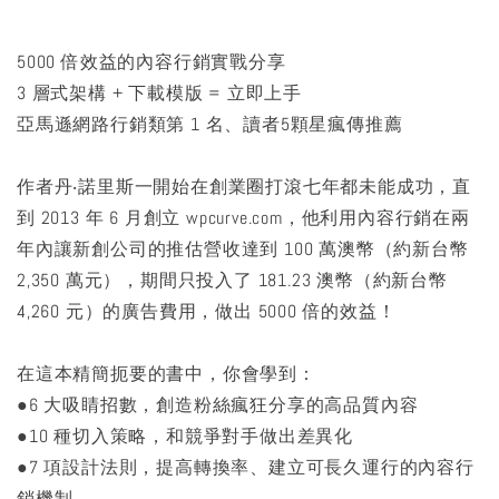
5000 倍效益的內容行銷實戰分享
3 層式架構 + 下載模版 = 立即上手
亞馬遜網路行銷類第 1 名、讀者5顆星瘋傳推薦
作者丹‧諾里斯一開始在創業圈打滾七年都未能成功，直
到 2013 年 6 月創立 wpcurve.com，他利用內容行銷在兩
年內讓新創公司的推估營收達到 100 萬澳幣（約新台幣
2,350 萬元），期間只投入了 181.23 澳幣（約新台幣
4,260 元）的廣告費用，做出 5000 倍的效益！
在這本精簡扼要的書中，你會學到：
●6 大吸睛招數，創造粉絲瘋狂分享的高品質內容
●10 種切入策略，和競爭對手做出差異化
●7 項設計法則，提高轉換率、建立可長久運行的內容行
銷機制