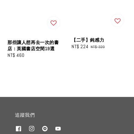
【二手】鈍感力
那些讓人想再去一次的書
Sale
NT$ 224
Regular
NT$ 320
店：英國書店空間19選
price
price
Regular
NT$ 460
price
追蹤我們