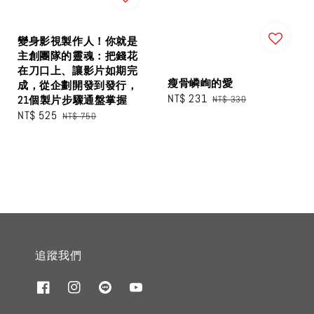
變身影視製作人！你就是
主創團隊的靈魂：把錢花
在刀口上、讓影片如期完
瘦骨嶙峋的愛
成，從企劃開發到發行，
Sale
NT$ 231
Regular
21個製片步驟通盤掌握
NT$ 330
Sale
NT$ 525
Regular
price
price
NT$ 750
price
price
追蹤我們