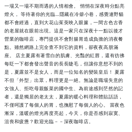
一場又一場不期而遇的人情相會。 悄悄在深夜時分點亮
燈火， 等待著你的光臨…隱藏在冷僻小巷，感覺連野貓
都不會經過，直到大花山茱萸映入眼簾，一間古色古香
的老屋就在眼前出現。這是一家只在深夜十一點以後才
營業的咖啡店，專門提供不會對腸胃造成負擔的消夜餐
點。雖然網路上完全查不到它的資料，卻夜夜高朋滿
座。 店主夏露有著雪白的肌膚、光豔的紅唇，還有彷彿
每眨一下都會發出聲音的長長睫毛，但讓你意想不到的
是，夏露並不是女人，而是一位知名的變裝皇后！ 夏露
不但「外型」出眾，料理更是一絕。無論是職場失意的
女強人、拒吃母親飯菜的國中生、為前途感到茫然的記
者，還是獨居的老太太，夏露的暖心料理和體貼話語，
不僅呵護了每個人的胃，也撫慰了每個人的心。 當夜色
漸深，溫暖的燈光再度亮起，今天，你是否感到寂寞、
沮喪和疲憊？歡迎光臨－－深夜咖啡店。