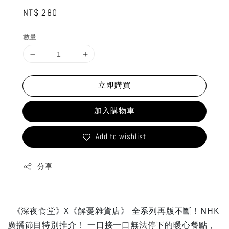
Regular
NT$ 280
price
數量
立即購買
加入購物車
Add to wishlist
分享
《深夜食堂》X《解憂雜貨店》 全系列再版不斷！NHK
廣播節目特別推介！ 一口接一口無法停下的暖心餐點，