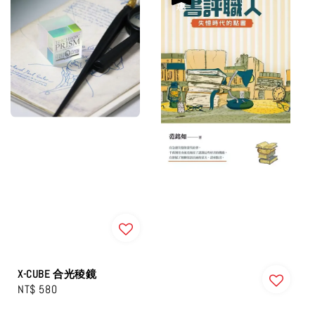
X-CUBE 合光稜鏡
Regular
NT$ 580
price