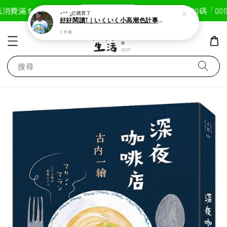
現在去購物！
消費滿＄1800免運費
首次註冊輸入折扣碼「GOODL
⋆** ༘
已購買了
好好閱讀T｜いくいく小高潮色計事務所X好好生活書店聯名款
3 天前
搜尋