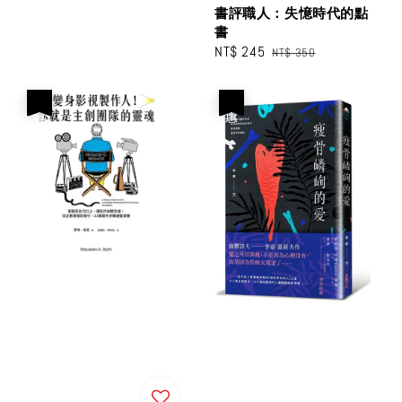
書評職人：失憶時代的點
書
Sale
NT$ 245
Regular
NT$ 350
price
price
優惠
優惠