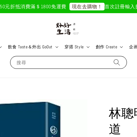
元折抵
消費滿＄1800免運費
首次註冊輸入折扣碼「
現在去購物！
飲食 Taste＆外出 GoOut
穿搭 Style
創作 Create
企画 
搜尋
林聰
道