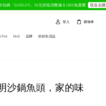
GOODLIFE」50元折抵
消費滿＄1800免運費
現在去購物
登入
購物車
Pick
SALE
品牌
好好生活誌
明沙鍋魚頭，家的味