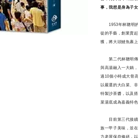
事，我想是身為子女
1953年林聰明
徒的手藝，創業賣
獲，將大頭鰱魚裹
第二代林聰明傳承
與高湯融入一大鍋
過10個小時成大骨
以嚴選的大白菜、
特製沙茶醬，以及
菜湯底成為嘉義特
目前第三代接續，
族一甲子美味，並
力老屋保存修繕，