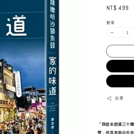
Regular
NT$ 499
price
數量
分享
「我從未想過三十
營，何其有幸出生