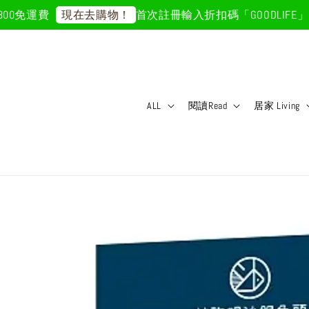
0免運費
首次註冊輸入折扣碼「GOODLIFE」50
現在去購物！
ALL
閱讀Read
居家 Living