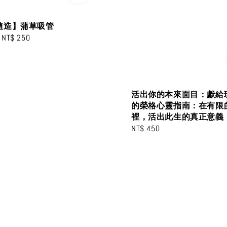
植造】蒲草吸管
-
NT$ 250
活出你的本來面目：獻給
的榮格心靈指南：在有限
裡，活出此生的真正意義
Regular
NT$ 450
price