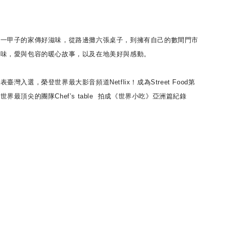
甲子的家傳好滋味，從路邊攤六張桌子，到擁有自己的數間門市
風味，愛與包容的暖心故事，以及在地美好與感動。
入選，榮登世界最大影音頻道Netflix！成為Street Food第
界最頂尖的團隊Chef’s table 拍成《世界小吃》亞洲篇紀錄
。