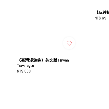
【玩艸
Regular
NT$ 69
price
《臺灣漫遊錄》英文版Taiwan
Travelogue
Regular
NT$ 630
price