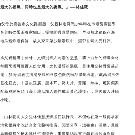
最大的福氣，同時也是最大的挑戰。」──林佳慧
的父母於嘉義市文化路擺攤，父親林進卿憑少年時在市場當廚藝學
起冬菜蝦仁蛋湯養家餬口，擺攤閒暇喜愛釣魚，早期無冰箱保存漁
上地瓜粉炸過保鮮，放入家常菜沙鍋湯底中，濃郁香氣大受好評。
父親精湛手藝外，更特別投入高湯的烹煮。將上百斤的精選食材
，每回烹煮可達百人份食用，尤其濃醇的湯底，是使用全豬骨慢熬超
高湯，豬骨湯底從清湯熬成如豆漿色般的極品濃郁高湯。此高湯再佐
非基改豆皮、非基改豆腐、黑木耳、豬肉片、蒜頭、辣椒、蔥與獨家
搭配新鮮鰱魚頭（裹上地瓜粉入鍋炸成金黃色澤後），最後放入沙鍋
色小吃。
由林聰明大女兒林佳慧接班擔任執行長，不僅站在第一線傳承家
在地紮根將小吃結合文化藝術推廣、閱讀分享（讀書會）活動，且致
以嘉義特有的檜木風格打造特色，串連集結起來行銷在地飲食與觀