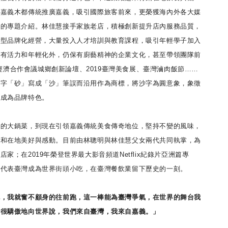
合嘉義木都傳統推廣嘉義，吸引國際旅客前來，更榮獲海內外各大媒
紅的專題介紹。林佳慧接手家族老店，積極創新提升店內服務品質，
轉型品牌化經營，大量投入人才培訓與教育課程，吸引年輕學子加入
更有活力和年輕化外，仍保有廚藝精神的企業文化，甚至帶領團隊前
亞太經濟合作會議城鄉創新論壇、2019臺灣美食展、臺灣滷肉飯節……
識字「砂」寫成「沙」筆誤而沿用作為商標，將沙字為圓意象，象徵
道成為品牌特色。
大鍋菜，到現在引領嘉義傳統美食傳奇地位，堅持不變的風味，
事和在地美好與感動。目前由林聰明與林佳慧父女兩代共同執掌，為
家；在2019年榮登世界最大影音頻道Netflix紀錄片亞洲篇專
頭代表臺灣成為世界街頭小吃，在臺灣餐飲業留下歷史的一刻。
我就奮不顧身的往前跑，這一棒能為臺灣爭氣，在世界的舞台我
要很驕傲地向世界說，我們來自臺灣，我來自嘉義。」