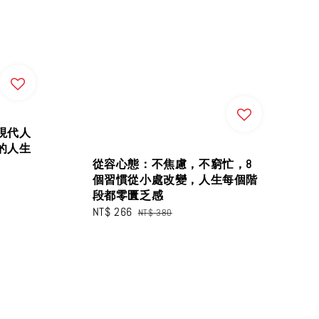
現代人
的人生
從容心態：不焦慮，不窮忙，8
個習慣從小處改變，人生每個階
段都零匱乏感
Sale
NT$ 266
Regular
NT$ 380
price
price