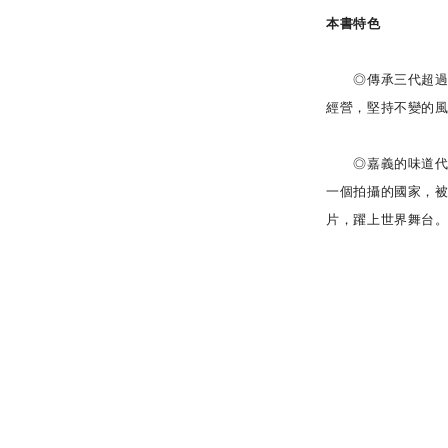
本書特色
◎傳承三代超過一
經營，堅持不變的
◎嘉義的味道代表臺灣
一個拍攝的國家，被世
片，躍上世界舞台