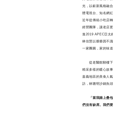
光，以嶄新風格融
體電視台、知名網
近年從傳統小吃店
經營團隊，讓老店
進2019 APEC
林佳慧以爺爺因不
一家團圓，家的味
從老醫館騎樓下的
精采多樣的暖心故
嘉義地區的美食人氣店
訪，林聰明沙鍋魚
「當我踏上壘包，
們沒有缺席。我們