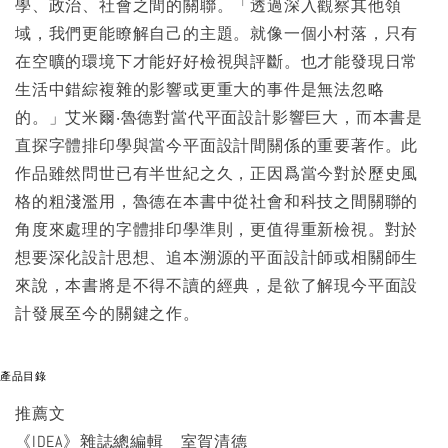
學、政治、社會之間的關聯。「透過深入觀察其他領
域，我們更能瞭解自己的主題。就像一個小村落，只有
在空曠的環境下才能好好檢視與評斷。也才能發現日常
生活中錯綜複雜的影響或更重大的事件是無法忽略
的。」艾米爾‧魯德對當代平面設計影響巨大，而本書是
直探字體排印學與當今平面設計間關係的重要著作。此
作品雖然問世已有半世紀之久，正因爲當今對於歷史風
格的粗淺濫用，魯德在本書中從社會和科技之間關聯的
角度來處理的字體排印學準則，更值得重新檢視。對於
想要深化設計思想、追本溯源的平面設計師或相關師生
來說，本書將是不得不讀的經典，是欲了解現今平面設
計發展至今的關鍵之作。
產品目錄
推薦文
《IDEA》雜誌總編輯 室賀清德