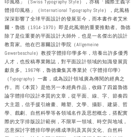
印風格」（Swiss Typography Style），亦稱「國際主義字
體排印風格」（International Typography Style），此風格
深深影響了全球平面設計的發展至今，而本書作者艾米
爾・魯德（1914-1970）即是此風潮的重要推動者。魯德
除了是位重要的平面設計大師外，也是一名傑出的設計
教育家。他在巴塞爾設計學院（Allgemeine
Gewerbeschule）教授字體排印學多年，培養出許多優秀
人才，也投稿專業雜誌，對平面設計領域的知識發展貢
獻良多。1967年，魯德彙集其專業於《字體排印學》
（Typography）一書，成為設計領域廣為傳閱的經典之
作。而《本質》是他另一本經典作品，收錄了四篇魯德
論字體排印設計本質的文章，從平面、線、字、節奏四
大主題，信手援引繪畫、雕塑、文學、攝影、建築、哲
學、戲劇、自然科學等各領域名作及思想概念，搭配實
際的文字排版設計範例，不限單一領域、時空與地域，
恣意探討字體排印學的構成準則及其與文化、自然科