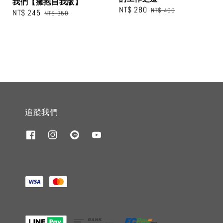
我們【擁抱自我版】
Sale
NT$ 280
Regular
NT$ 400
Sale
NT$ 245
Regular
NT$ 350
price
price
price
price
追蹤我們