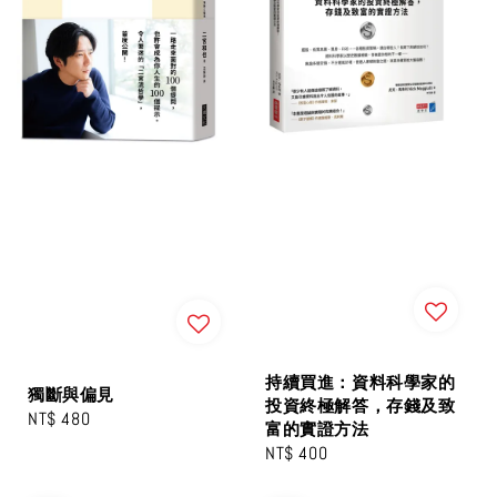
持續買進：資料科學家的
獨斷與偏見
投資終極解答，存錢及致
Regular
NT$ 480
富的實證方法
price
Regular
NT$ 400
price