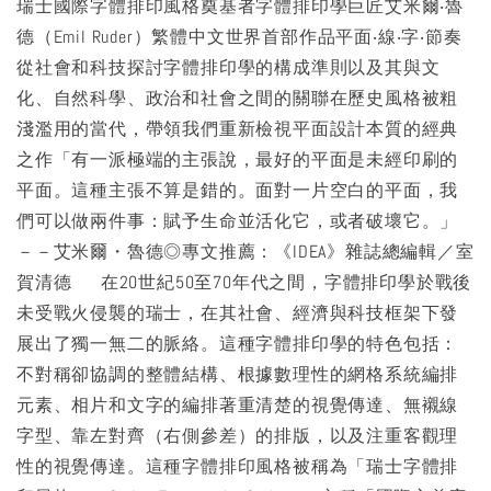
瑞士國際字體排印風格奠基者字體排印學巨匠艾米爾‧魯
德（Emil Ruder）繁體中文世界首部作品平面‧線‧字‧節奏
從社會和科技探討字體排印學的構成準則以及其與文
化、自然科學、政治和社會之間的關聯在歷史風格被粗
淺濫用的當代，帶領我們重新檢視平面設計本質的經典
之作「有一派極端的主張說，最好的平面是未經印刷的
平面。這種主張不算是錯的。面對一片空白的平面，我
們可以做兩件事：賦予生命並活化它，或者破壞它。」
－－艾米爾・魯德◎專文推薦：《IDEA》雜誌總編輯／室
賀清德 在20世紀50至70年代之間，字體排印學於戰後
未受戰火侵襲的瑞士，在其社會、經濟與科技框架下發
展出了獨一無二的脈絡。這種字體排印學的特色包括：
不對稱卻協調的整體結構、根據數理性的網格系統編排
元素、相片和文字的編排著重清楚的視覺傳達、無襯線
字型、靠左對齊（右側參差）的排版，以及注重客觀理
性的視覺傳達。這種字體排印風格被稱為「瑞士字體排