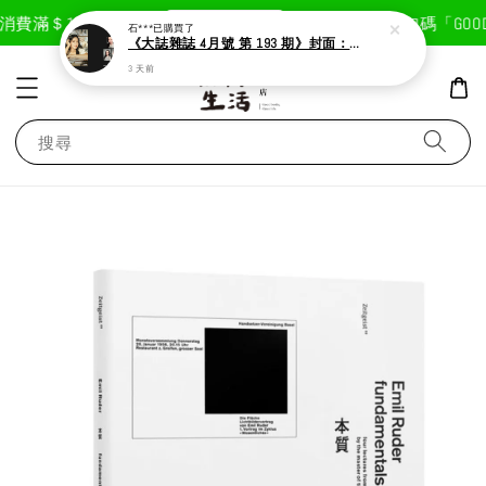
現在去購物！
消費滿＄1800免運費
首次註冊輸入折扣碼「GOODL
石***
已購買了
《大誌雜誌 4月號 第 193 期》封面：Solar 頌樂
3 天前
搜尋