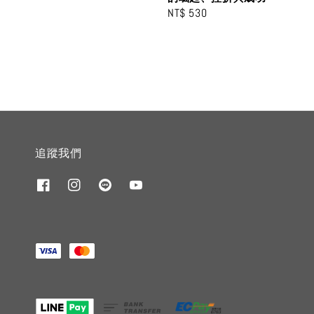
price
Regular
NT$ 530
price
追蹤我們