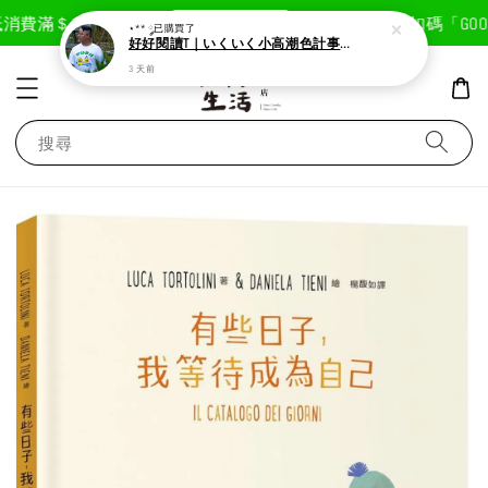
現在去購物！
消費滿＄1800免運費
首次註冊輸入折扣碼「GOODL
⋆** ༘
已購買了
好好閱讀T｜いくいく小高潮色計事務所X好好生活書店聯名款
3 天前
搜尋