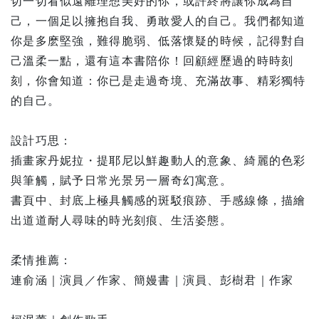
切一切看似遠離理想美好的你，或許終將讓你成為自
己，一個足以擁抱自我、勇敢愛人的自己。我們都知道
你是多麽堅強，難得脆弱、低落懷疑的時候，記得對自
己溫柔一點，還有這本書陪你！回顧經歷過的時時刻
刻，你會知道：你已是走過奇境、充滿故事、精彩獨特
的自己。
設計巧思：
插畫家丹妮拉・提耶尼以鮮趣動人的意象、綺麗的色彩
與筆觸，賦予日常光景另一層奇幻寓意。
書頁中、封底上極具觸感的斑駁痕跡、手感線條，描繪
出道道耐人尋味的時光刻痕、生活姿態。
柔情推薦：
連俞涵｜演員／作家、簡嫚書｜演員、彭樹君｜作家