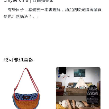
Cinyee Chiu｜自由插畫家
「有些日子，感覺被一本書理解，消沉的時光隨著翻頁
便也坦然揭過了。」
您可能也喜歡
優惠