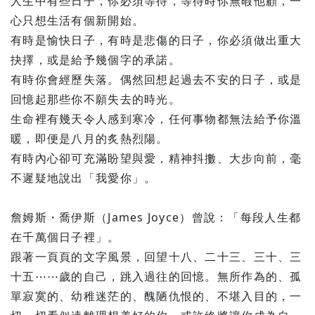
人生中有些日子，你必須等待，等待時你無暇他顧，一
心只想生活有個新開始。
有時是愉快日子，有時是悲傷的日子，你必須做出重大
抉擇，或是給予幾個字的承諾。
有時你會經歷失落。偶然回想起過去不安的日子，或是
回憶起那些你不願失去的時光。
生命裡有幾天令人感到寒冷，任何事物都無法給予你溫
暖，即便是八月的炙熱烈陽。
有時內心卻可充滿盼望與愛，精神抖擻、大步向前，毫
不遲疑地說出「我愛你」。
詹姆斯・喬伊斯（James Joyce）曾說：「每段人生都
在千萬個日子裡」。
跟著一頁頁的文字風景，回望十八、二十三、三十、三
十五⋯⋯歲的自己，跳入過往的回憶。無所作為的、孤
單寂寞的、幼稚迷茫的、醜陋仇恨的、不堪入目的，一