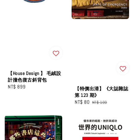
【House Design 】 毛絨設
計撞色復古斜背包
Regular
NT$ 899
【特價出清】《大誌雜誌
price
第 123 期》
Sale
NT$ 80
Regular
NT$ 100
price
price