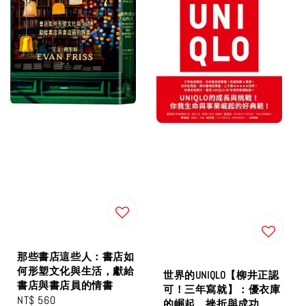
那些書店這些人：書店如
何形塑文化與生活，獻給
世界的UNIQLO【柳井正認
書店與書店員的情書
可！三年寫就】：優衣庫
Regular
NT$ 560
的崛起、挫折與成功