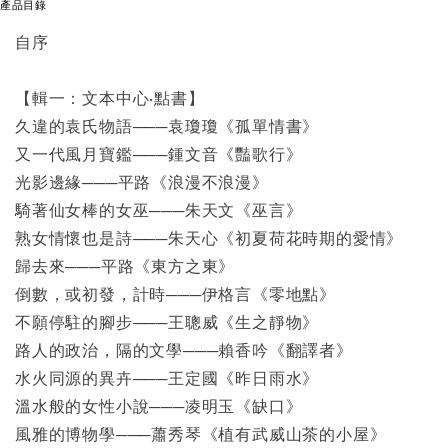
產品目錄
自序
【輯一：文本中心‧點書】
久違的袁氏物語───袁瓊瓊《孤單情書》
又一代風月寶鑑───鍾文音《豔歌行》
光影邊緣───平路《浪漫不浪漫》
騎著仙女棒的女巫───朱天文《巫言》
熟女情懷也是詩───朱天心《初夏荷花時期的愛情》
歸去來───平路《東方之東》
倒數，或初發，計時───伊格言《零地點》
不願停駐的腳步───王聰威《生之靜物》
路人的政治，隔的文學───賴香吟《翻譯者》
水火同源的異卉───王定國《昨日雨水》
溫水般的女性小說───凌明玉《缺口》
風雅的博物學───蕭秀琴《植有武威山茶的小屋》