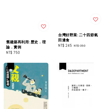
台灣好野菜: 二十四節氣
田邊食
舊建築再利用: 歷史．理
Sale
NT$ 245
Regular
NT$ 350
論．實例
price
price
Regular
NT$ 750
price
優惠
優惠