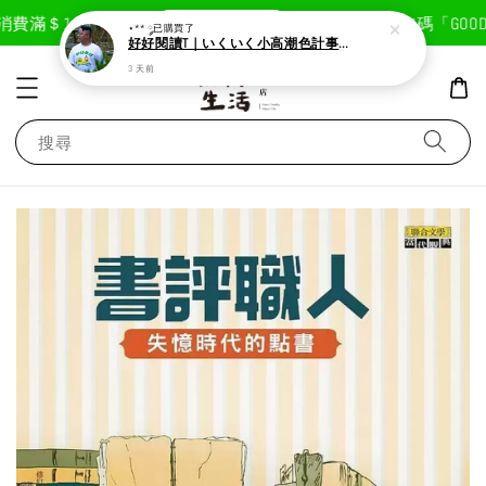
現在去購物！
費滿＄1800免運費
首次註冊輸入折扣碼「GOODLI
⋆** ༘
已購買了
好好閱讀T｜いくいく小高潮色計事務所X好好生活書店聯名款
3 天前
搜尋