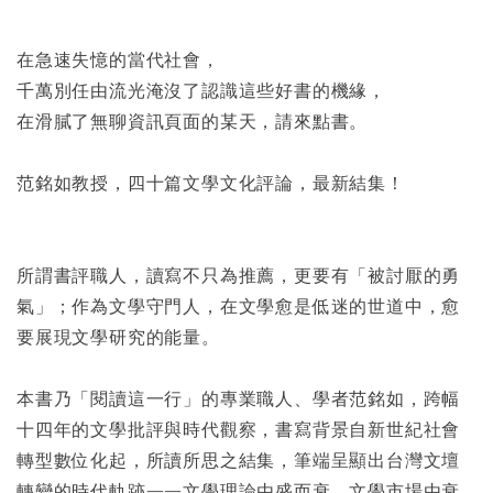
在急速失憶的當代社會，
千萬別任由流光淹沒了認識這些好書的機緣，
在滑膩了無聊資訊頁面的某天，請來點書。
范銘如教授，四十篇文學文化評論，最新結集！
所謂書評職人，讀寫不只為推薦，更要有「被討厭的勇
氣」；作為文學守門人，在文學愈是低迷的世道中，愈
要展現文學研究的能量。
本書乃「閱讀這一行」的專業職人、學者范銘如，跨幅
十四年的文學批評與時代觀察，書寫背景自新世紀社會
轉型數位化起，所讀所思之結集，筆端呈顯出台灣文壇
轉變的時代軌跡——文學理論由盛而衰、文學市場由衰