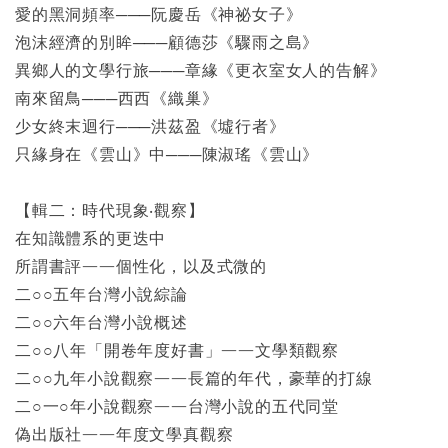
愛的黑洞頻率───阮慶岳《神祕女子》
泡沫經濟的別眸───顧德莎《驟雨之島》
異鄉人的文學行旅───章緣《更衣室女人的告解》
南來留鳥───西西《織巢》
少女終末迴行───洪茲盈《墟行者》
只緣身在《雲山》中───陳淑瑤《雲山》
【輯二：時代現象‧觀察】
在知識體系的更迭中
所謂書評——個性化，以及式微的
二○○五年台灣小說綜論
二○○六年台灣小說概述
二○○八年「開卷年度好書」——文學類觀察
二○○九年小說觀察——長篇的年代，豪華的打線
二○一○年小說觀察——台灣小說的五代同堂
偽出版社——年度文學真觀察