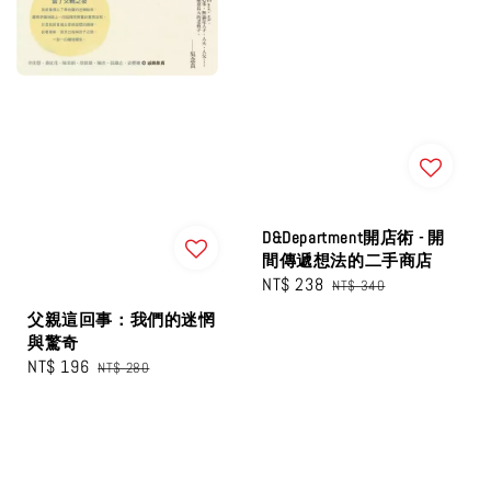
D&Department開店術 - 開
間傳遞想法的二手商店
Sale
NT$ 238
Regular
NT$ 340
price
price
父親這回事：我們的迷惘
與驚奇
Sale
NT$ 196
Regular
NT$ 280
price
price