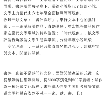
而竭、書評版面每況愈下、長篇小說取代了短篇小說、
文學主力世代由六七年級全面接班等等現象。
收錄三類文章：「書評與序」，奉行文本中心的批評
家，一一細膩解讀作品，直剖優缺，並宏觀評價諸位作
家在當代文學場域的特殊位置；「時代現象」，以文學
評論視角談論文學生態與潮流，分析年度小說風貌；
「空間理論」，一系列淺顯直白的觀念說明，建構空間
與文本、閱讀的關係。
書評一直都不是熱門的文類，面對閱讀產業的式微，它
從紙媒轉往網媒開展、從5000字演化到500字篇幅；然作
為一種公眾文化服務，書評職人們努力運用各種管道傳
遞文學的聲音依然不減——來、點、書、吧！