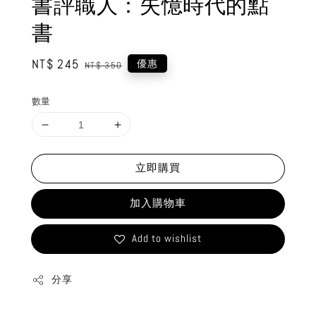
書評職人：失憶時代的點
書
Sale
NT$ 245
Regular
優惠
NT$ 350
price
price
數量
立即購買
加入購物車
Add to wishlist
分享