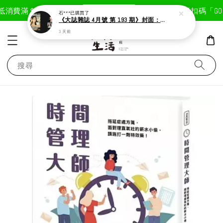
現在去購物！
抵
消費滿＄1800免運費
首次註冊輸入折扣碼「GOOD
石***
已購買了
《大誌雜誌 4月號 第 193 期》封面：Solar 頌樂
3 天前
搜尋