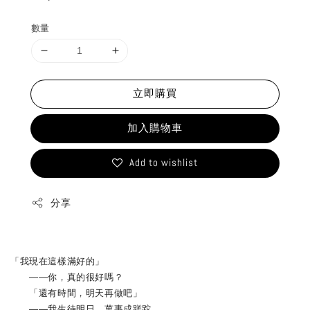
price
數量
立即購買
加入購物車
Add to wishlist
分享
「我現在這樣滿好的」
――你，真的很好嗎？
「還有時間，明天再做吧」
――我生待明日，萬事成蹉跎