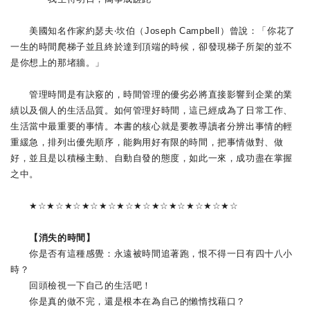
美國知名作家約瑟夫‧坎伯（Joseph Campbell）曾說：「你花了
一生的時間爬梯子並且終於達到頂端的時候，卻發現梯子所架的並不
是你想上的那堵牆。」
管理時間是有訣竅的，時間管理的優劣必將直接影響到企業的業
績以及個人的生活品質。如何管理好時間，這已經成為了日常工作、
生活當中最重要的事情。本書的核心就是要教導讀者分辨出事情的輕
重緩急，排列出優先順序，能夠用好有限的時間，把事情做對、做
好，並且是以積極主動、自動自發的態度，如此一來，成功盡在掌握
之中。
★☆★☆★☆★☆★☆★☆★☆★☆★☆★☆★☆★☆
【消失的時間】
你是否有這種感覺：永遠被時間追著跑，恨不得一日有四十八小
時？
回頭檢視一下自己的生活吧！
你是真的做不完，還是根本在為自己的懶惰找藉口？