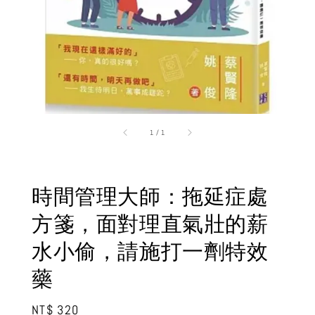
1
/
1
時間管理大師：拖延症處
方箋，面對理直氣壯的薪
水小偷，請施打一劑特效
藥
Regular
NT$ 320