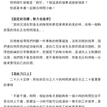
明明很忙卻都是「瞎忙」？很認真的做事成效卻很差？
快跟著本書一起揪出時間小偷！
【設定好目標，努力去追求】
「當你沉浸在對過去的悔恨和夢想著將來的美好時，你唯一能夠
抓緊的現在正在悄悄溜走。」
目標會指導我們判斷一件事務的輕重緩急，沒有目標的指導，我
們會自然而然的從頭做到尾，使自己完全迷失在那些跟成功脫軌、與
理想絕緣的日常雜務當中。把握當下的每分每秒，是成功人士制勝的
法寶，他們既不會忽視時間，更不會輕視時間，而會充分利用每一分
鐘來實現自己的目標。
【花在刀口上】
二十八十定律：用你的百分之八十的時間來做百分之二十最重要
的事情
「不被干擾」時間：假如你每天都能夠有一個小時的時間完全不
受任何人干擾，那麼這一小時可能可以抵過你一整天的工作效率，甚
至有的時候這一小時會比你三天加起來的工作效率還要好。