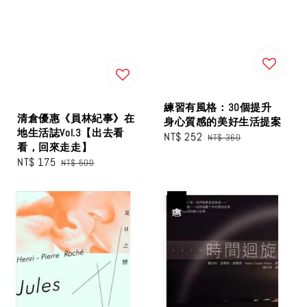
練習有風格：30個提升
清倉優惠《員林紀事》在
身心質感的美好生活提案
地生活誌Vol.3【出去看
Sale
NT$ 252
Regular
NT$ 360
看，回來走走】
price
price
Sale
NT$ 175
Regular
NT$ 500
price
price
優惠