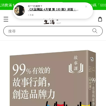
現在去購物！
消費滿＄1800免運費
首次註冊輸入折扣碼「GOODL
石***
已購買了
《大誌雜誌 4月號 第 193 期》封面：Solar 頌樂
3 天前
搜尋