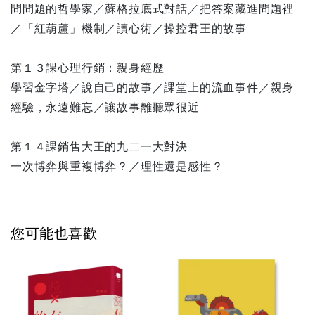
問問題的哲學家／蘇格拉底式對話／把答案藏進問題裡
／「紅葫蘆」機制／讀心術／操控君王的故事
第１３課心理行銷：親身經歷
學習金字塔／說自己的故事／課堂上的流血事件／親身
經驗，永遠難忘／讓故事離聽眾很近
第１４課銷售大王的九二一大對決
一次博弈與重複博弈？／理性還是感性？
您可能也喜歡